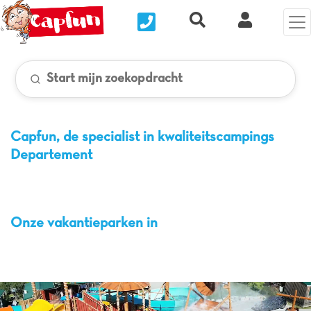
Nous contacter
Recherche rapide
Mijn Clix 
Start mijn zoekopdracht
Capfun, de specialist in kwaliteitscampings
Departement
Onze vakantieparken in