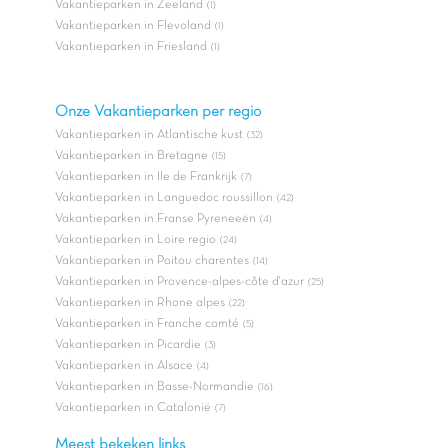
Vakantieparken in Zeeland
(1)
Vakantieparken in Flevoland
(1)
Vakantieparken in Friesland
(1)
Onze Vakantieparken per regio
Vakantieparken in Atlantische kust
(32)
Vakantieparken in Bretagne
(15)
Vakantieparken in Ile de Frankrijk
(7)
Vakantieparken in Languedoc roussillon
(42)
Vakantieparken in Franse Pyreneeën
(4)
Vakantieparken in Loire regio
(24)
Vakantieparken in Poitou charentes
(14)
Vakantieparken in Provence-alpes-côte d'azur
(25)
Vakantieparken in Rhone alpes
(22)
Vakantieparken in Franche comté
(5)
Vakantieparken in Picardie
(3)
Vakantieparken in Alsace
(4)
Vakantieparken in Basse-Normandie
(16)
Vakantieparken in Catalonië
(7)
Meest bekeken links