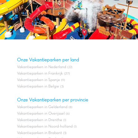
Onze Vakantieparken per land
Vakantieparken in Nederland
(22)
Vakantieparken in Frankrijk
(217)
Vakantieparken in Spanje
(9)
Vakantieparken in Belgie
(3)
Onze Vakantieparken per provincie
Vakantieparken in Gelderland
(8)
Vakantieparken in Overijssel
(6)
Vakantieparken in Drenthe
(1)
Vakantieparken in Noord-holland
(1)
Vakantieparken in Brabant
(3)