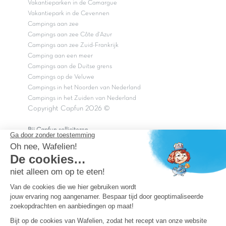
Vakantieparken in de Camargue
Vakantiepark in de Cevennen
Campings aan zee
Campings aan zee Côte d'Azur
Campings aan zee Zuid-Frankrijk
Camping aan een meer
Campings aan de Duitse grens
Campings op de Veluwe
Campings in het Noorden van Nederland
Campings in het Zuiden van Nederland
Copyright Capfun 2026 ©
Bij Capfun solliciteren
Veelgestelde vragen
Dutchbox Vakantiepark
Superdeals
Capfun in de media
Carabouille.nl
Wettelijke bepalingen
Algemene reisvoorwaarden
Sitemap
Persvragen? mail
persvragen@capfun.com