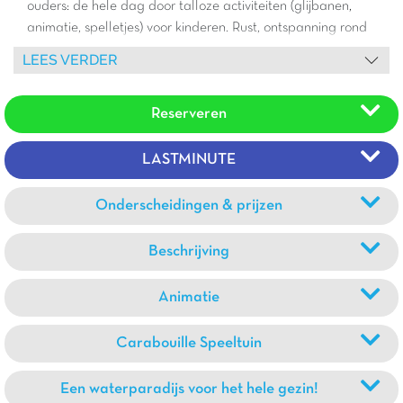
ouders: de hele dag door talloze activiteiten (glijbanen,
animatie, spelletjes) voor kinderen. Rust, ontspanning rond
de vijver of het zwembad voor de ouders. Zonder de
LEES VERDER
nabijheid van grote steden met een rijke geschiedenis te
vergeten, zoals Straatsburg en Baden-Baden (40 minuten
Reserveren
met de auto). Trakteer uzelf op een dagje winkelen in het
merkendorp in Roppenheim (12 minuten met de auto).
LASTMINUTE
Onderscheidingen & prijzen
Beschrijving
Animatie
Carabouille Speeltuin
Een waterparadijs voor het hele gezin!