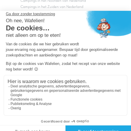
Campings in het Noorden van Nederland
Campings in het Zuiden van Nederland
Copyright Capfun 2026 ©
Bij Capfun solliciteren
Veelgestelde vragen
Dutchbox Vakantiepark
Superdeals
Capfun in de media
Carabouille.nl
Wettelijke bepalingen
Algemene reisvoorwaarden
Sitemap
Persvragen? mail
persvragen@capfun.com
Powered by ICS
OK
Je cookie-voorkeuren wijzigen