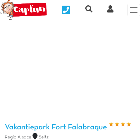
Nous contacter
Recherche rapide
Mijn Clix 
Vorige foto
Vol
Vakantiepark Fort Falabraque
Regio Alsace
Seltz