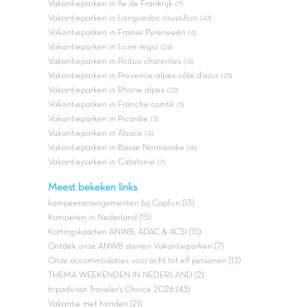
Vakantieparken in Ile de Frankrijk
(7)
Vakantieparken in Languedoc roussillon
(42)
Vakantieparken in Franse Pyreneeën
(4)
Vakantieparken in Loire regio
(24)
Vakantieparken in Poitou charentes
(14)
Vakantieparken in Provence-alpes-côte d'azur
(25)
Vakantieparken in Rhone alpes
(22)
Vakantieparken in Franche comté
(5)
Vakantieparken in Picardie
(3)
Vakantieparken in Alsace
(4)
Vakantieparken in Basse-Normandie
(16)
Vakantieparken in Catalonië
(7)
Meest bekeken links
kampeerarrangementen bij Capfun (13)
Kamperen in Nederland (15)
Kortingskaarten ANWB, ADAC & ACSI (15)
Ontdek onze ANWB sterren Vakantieparken (7)
Onze accommodaties voor acht tot elf personen (13)
THEMA WEEKENDEN IN NEDERLAND (2)
tripadvisor Traveler’s Choice 2026 (43)
Vakantie met honden (21)