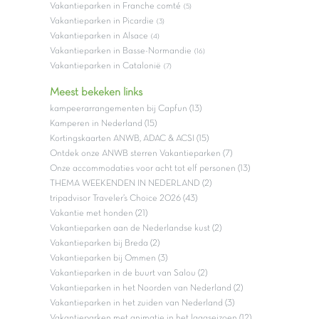
Vakantieparken in Franche comté
(5)
Vakantieparken in Picardie
(3)
Vakantieparken in Alsace
(4)
Vakantieparken in Basse-Normandie
(16)
Vakantieparken in Catalonië
(7)
Meest bekeken links
kampeerarrangementen bij Capfun (13)
Kamperen in Nederland (15)
Kortingskaarten ANWB, ADAC & ACSI (15)
Ontdek onze ANWB sterren Vakantieparken (7)
Onze accommodaties voor acht tot elf personen (13)
THEMA WEEKENDEN IN NEDERLAND (2)
tripadvisor Traveler’s Choice 2026 (43)
Vakantie met honden (21)
Vakantieparken aan de Nederlandse kust (2)
Vakantieparken bij Breda (2)
Vakantieparken bij Ommen (3)
Vakantieparken in de buurt van Salou (2)
Vakantieparken in het Noorden van Nederland (2)
Vakantieparken in het zuiden van Nederland (3)
Vakantieparken met animatie in het laagseizoen (12)