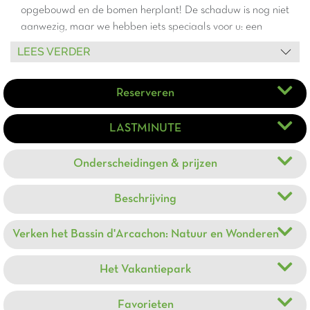
opgebouwd en de bomen herplant! De schaduw is nog niet
aanwezig, maar we hebben iets speciaals voor u: een
adembenemend uitzicht op de majestueuze duin en de
LEES VERDER
fonkelende oceaan!
Stel u voor dat u comfortabel zit, nipt
van uw favoriete drankje en geniet van het natuurlijke
Reserveren
schouwspel dat zich voor u ontvouwt!
LASTMINUTE
Onderscheidingen & prijzen
Beschrijving
Verken het Bassin d'Arcachon: Natuur en Wonderen
Het Vakantiepark
Favorieten