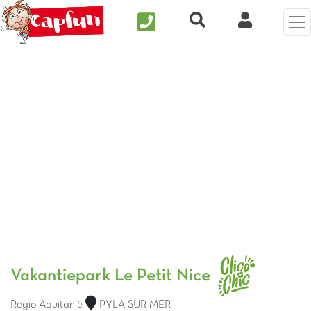
Nous contacter
Recherche rapide
Mijn Clix 
Vorige foto
Vol
Vakantiepark Le Petit Nice
Regio Aquitanië
PYLA SUR MER