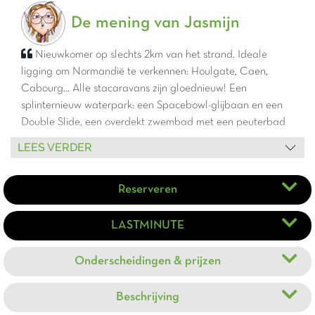
De mening van Jasmijn
Nieuwkomer op slechts 2km van het strand. Ideale
ligging om Normandië te verkennen: Houlgate, Caen,
Cabourg... Alle stacaravans zijn gloednieuw! Een
splinternieuw waterpark: een Spacebowl-glijbaan en een
Double Slide, een overdekt zwembad met een peuterbad
en glijbanen, en niet te vergeten een buitenruimte met
LEES VERDER
zwembad en peuterbad!
Reserveren
LASTMINUTE
Onderscheidingen & prijzen
Beschrijving