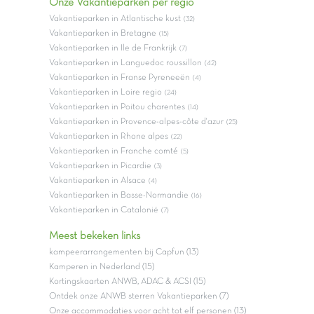
Onze Vakantieparken per regio
Vakantieparken in Atlantische kust
(32)
Vakantieparken in Bretagne
(15)
Vakantieparken in Ile de Frankrijk
(7)
Vakantieparken in Languedoc roussillon
(42)
Vakantieparken in Franse Pyreneeën
(4)
Vakantieparken in Loire regio
(24)
Vakantieparken in Poitou charentes
(14)
Vakantieparken in Provence-alpes-côte d'azur
(25)
Vakantieparken in Rhone alpes
(22)
Vakantieparken in Franche comté
(5)
Vakantieparken in Picardie
(3)
Vakantieparken in Alsace
(4)
Vakantieparken in Basse-Normandie
(16)
Vakantieparken in Catalonië
(7)
Meest bekeken links
kampeerarrangementen bij Capfun (13)
Kamperen in Nederland (15)
Kortingskaarten ANWB, ADAC & ACSI (15)
Ontdek onze ANWB sterren Vakantieparken (7)
Onze accommodaties voor acht tot elf personen (13)