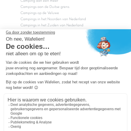
Camping aan een meer
Campings aan de Duitse grens
Campings op de Veluwe
Campings in het Noorden van Nederland
Campings in het Zuiden van Nederland
Copyright Capfun 2026 ©
Bij Capfun solliciteren
Veelgestelde vragen
Dutchbox Vakantiepark
Superdeals
Capfun in de media
Carabouille.nl
Wettelijke bepalingen
Algemene reisvoorwaarden
Sitemap
Persvragen? mail
persvragen@capfun.com
Powered by ICS
OK