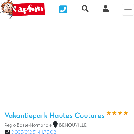
Nous contacter
Recherche rapide
Mijn Clix 
Vorige foto
Vol
Vakantiepark Hautes Coutures
Regio Basse-Normandie
BENOUVILLE
0033(0)2.31.44.73.08