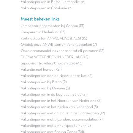
Vakantieparken in Basse-Normandie
(16)
Vakantieparken in Catalonië
(7)
Meest bekeken links
kampeerarrangementen bij Capfun (13)
Kamperen in Nederland (15)
Kortingskaarten ANWB, ADAC & ACSI (15)
Ontdek onze ANWB sterren Vakantieparken (7)
Onze accommodaties voor acht tot elf personen (13)
THEMA WEEKENDEN IN NEDERLAND (2)
tripadvisor Traveler’s Choice 2026 (43)
Vakantie met honden (21)
Vakantieparken aan de Nederlandse kust (2)
Vakantieparken bij Breda (2)
Vakantieparken bij Ommen (3)
Vakantieparken in de buurt van Salou (2)
Vakantieparken in het Noorden van Nederland (2)
Vakantieparken in het zuiden van Nederland (3)
Vakantieparken met animatie in het laagseizoen (12)
Vakantieparken met bijzondere accommodaties (7)
Vakantieparken met binnenspeeltuinen (12)
Vakantieparken met Boeing Zones (34)