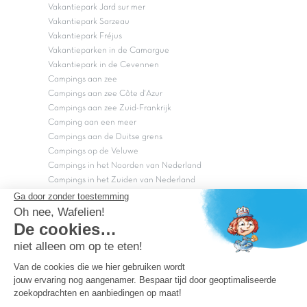
Vakantiepark Jard sur mer
Vakantiepark Sarzeau
Vakantiepark Fréjus
Vakantieparken in de Camargue
Vakantiepark in de Cevennen
Campings aan zee
Campings aan zee Côte d'Azur
Campings aan zee Zuid-Frankrijk
Camping aan een meer
Campings aan de Duitse grens
Campings op de Veluwe
Campings in het Noorden van Nederland
Campings in het Zuiden van Nederland
Copyright Capfun 2026 ©
Bij Capfun solliciteren
Veelgestelde vragen
Dutchbox Vakantiepark
Superdeals
Capfun in de media
Carabouille.nl