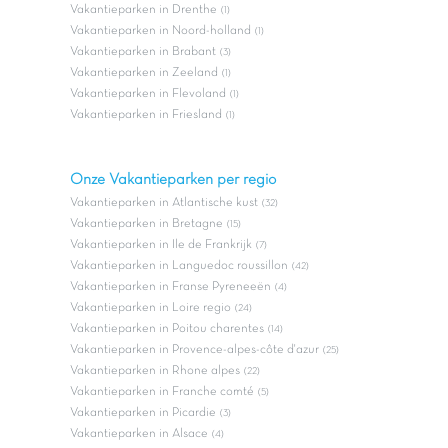
Vakantieparken in Drenthe
(1)
Vakantieparken in Noord-holland
(1)
Vakantieparken in Brabant
(3)
Vakantieparken in Zeeland
(1)
Vakantieparken in Flevoland
(1)
Vakantieparken in Friesland
(1)
Onze Vakantieparken per regio
Vakantieparken in Atlantische kust
(32)
Vakantieparken in Bretagne
(15)
Vakantieparken in Ile de Frankrijk
(7)
Vakantieparken in Languedoc roussillon
(42)
Vakantieparken in Franse Pyreneeën
(4)
Vakantieparken in Loire regio
(24)
Vakantieparken in Poitou charentes
(14)
Vakantieparken in Provence-alpes-côte d'azur
(25)
Vakantieparken in Rhone alpes
(22)
Vakantieparken in Franche comté
(5)
Vakantieparken in Picardie
(3)
Vakantieparken in Alsace
(4)