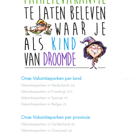
Onze Vakantieparken per land
#All in
Vakantieparken in Nederland
(22)
Vakantieparken in Frankrijk
(217)
Vakantieparken in Spanje
(9)
Vakantieparken in Belgie
(3)
Onze Vakantieparken per provincie
Vakantieparken in Gelderland
(8)
Vakantieparken in Overijssel
(6)