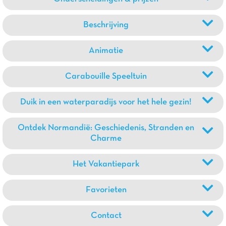
Beschrijving
Animatie
Carabouille Speeltuin
Duik in een waterparadijs voor het hele gezin!
Ontdek Normandië: Geschiedenis, Stranden en
Charme
Het Vakantiepark
Favorieten
Contact