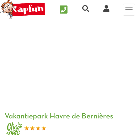
Nous contacter
Recherche rapide
Mijn Clix 
Vorige foto
Vol
Vakantiepark Havre de Bernières