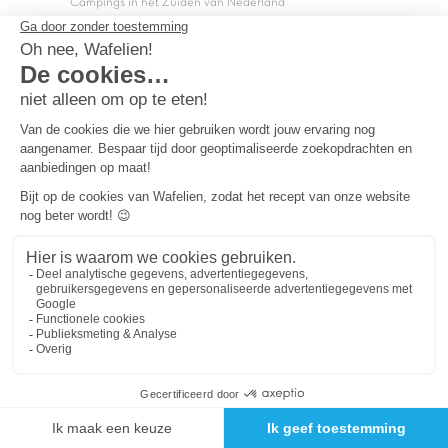
Campings in het Zuiden van Nederland
Copyright Capfun 2026 ©
Bij Capfun solliciteren
Veelgestelde vragen
Dutchbox Vakantiepark
Superdeals
Capfun in de media
Carabouille.nl
Wettelijke bepalingen
Algemene reisvoorwaarden
Sitemap
Persvragen? mail
persvragen@capfun.com
Powered by ICS
OK
Je cookie-voorkeuren wijzigen