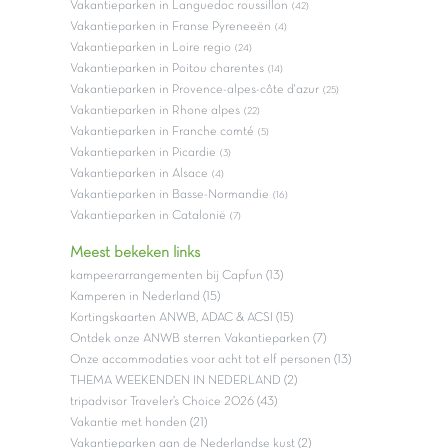
Vakantieparken in Languedoc roussillon
(42)
Vakantieparken in Franse Pyreneeën
(4)
Vakantieparken in Loire regio
(24)
Vakantieparken in Poitou charentes
(14)
Vakantieparken in Provence-alpes-côte d'azur
(25)
Vakantieparken in Rhone alpes
(22)
Vakantieparken in Franche comté
(5)
Vakantieparken in Picardie
(3)
Vakantieparken in Alsace
(4)
Vakantieparken in Basse-Normandie
(16)
Vakantieparken in Catalonië
(7)
Meest bekeken links
kampeerarrangementen bij Capfun (13)
Kamperen in Nederland (15)
Kortingskaarten ANWB, ADAC & ACSI (15)
Ontdek onze ANWB sterren Vakantieparken (7)
Onze accommodaties voor acht tot elf personen (13)
THEMA WEEKENDEN IN NEDERLAND (2)
tripadvisor Traveler’s Choice 2026 (43)
Vakantie met honden (21)
Vakantieparken aan de Nederlandse kust (2)