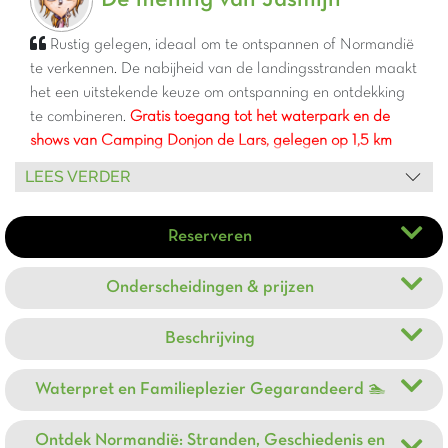
Rustig gelegen, ideaal om te ontspannen of Normandië
te verkennen. De nabijheid van de landingsstranden maakt
het een uitstekende keuze om ontspanning en ontdekking
te combineren.
Gratis toegang tot het waterpark en de
shows van Camping Donjon de Lars, gelegen op 1,5 km
van Camping Havre de Bernières.
Inclusief verhuur van 2
LEES VERDER
fietsen!
Reserveren
Onderscheidingen & prijzen
Beschrijving
Waterpret en Familieplezier Gegarandeerd 🏊
Ontdek Normandië: Stranden, Geschiedenis en