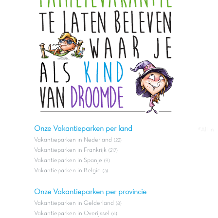
Onze Vakantieparken per land
#All in
Vakantieparken in Nederland
(22)
Vakantieparken in Frankrijk
(217)
Vakantieparken in Spanje
(9)
Vakantieparken in Belgie
(3)
Onze Vakantieparken per provincie
Vakantieparken in Gelderland
(8)
Vakantieparken in Overijssel
(6)