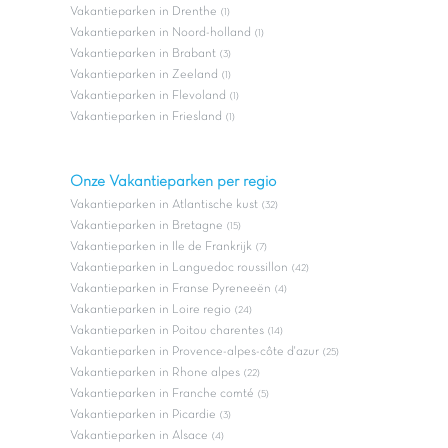
Vakantieparken in Drenthe
(1)
Vakantieparken in Noord-holland
(1)
Vakantieparken in Brabant
(3)
Vakantieparken in Zeeland
(1)
Vakantieparken in Flevoland
(1)
Vakantieparken in Friesland
(1)
Onze Vakantieparken per regio
Vakantieparken in Atlantische kust
(32)
Vakantieparken in Bretagne
(15)
Vakantieparken in Ile de Frankrijk
(7)
Vakantieparken in Languedoc roussillon
(42)
Vakantieparken in Franse Pyreneeën
(4)
Vakantieparken in Loire regio
(24)
Vakantieparken in Poitou charentes
(14)
Vakantieparken in Provence-alpes-côte d'azur
(25)
Vakantieparken in Rhone alpes
(22)
Vakantieparken in Franche comté
(5)
Vakantieparken in Picardie
(3)
Vakantieparken in Alsace
(4)