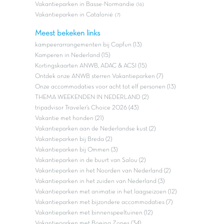
Vakantieparken in Basse-Normandie
(16)
Vakantieparken in Catalonië
(7)
Meest bekeken links
kampeerarrangementen bij Capfun (13)
Kamperen in Nederland (15)
Kortingskaarten ANWB, ADAC & ACSI (15)
Ontdek onze ANWB sterren Vakantieparken (7)
Onze accommodaties voor acht tot elf personen (13)
THEMA WEEKENDEN IN NEDERLAND (2)
tripadvisor Traveler’s Choice 2026 (43)
Vakantie met honden (21)
Vakantieparken aan de Nederlandse kust (2)
Vakantieparken bij Breda (2)
Vakantieparken bij Ommen (3)
Vakantieparken in de buurt van Salou (2)
Vakantieparken in het Noorden van Nederland (2)
Vakantieparken in het zuiden van Nederland (3)
Vakantieparken met animatie in het laagseizoen (12)
Vakantieparken met bijzondere accommodaties (7)
Vakantieparken met binnenspeeltuinen (12)
Vakantieparken met Boeing Zones (34)