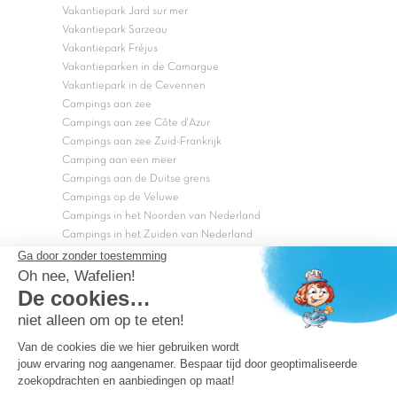
Vakantiepark Jard sur mer
Vakantiepark Sarzeau
Vakantiepark Fréjus
Vakantieparken in de Camargue
Vakantiepark in de Cevennen
Campings aan zee
Campings aan zee Côte d'Azur
Campings aan zee Zuid-Frankrijk
Camping aan een meer
Campings aan de Duitse grens
Campings op de Veluwe
Campings in het Noorden van Nederland
Campings in het Zuiden van Nederland
Copyright Capfun 2026 ©
Bij Capfun solliciteren
Veelgestelde vragen
Dutchbox Vakantiepark
Superdeals
Capfun in de media
Carabouille.nl