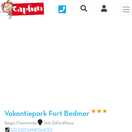
Nous contacter
Recherche rapide
Mijn Clix 
Vorige foto
Vol
Vakantiepark Fort Bedmar
Regio Flamande
Sint-Gillis-Waas
0032(0)494064130