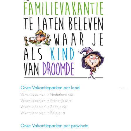
Onze Vakantieparken per land
#All in
Vakantieparken in Nederland
(22)
Vakantieparken in Frankrijk
(217)
Vakantieparken in Spanje
(9)
Vakantieparken in Belgie
(3)
Onze Vakantieparken per provincie