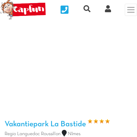
Nous contacter
Recherche rapide
Mijn Clix 
Vorige foto
Vol
Vakantiepark La Bastide
Regio Languedoc Roussillon
Nîmes