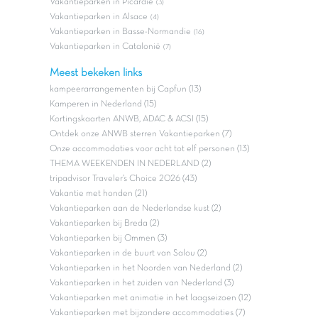
Vakantieparken in Picardie
(3)
Vakantieparken in Alsace
(4)
Vakantieparken in Basse-Normandie
(16)
Vakantieparken in Catalonië
(7)
Meest bekeken links
kampeerarrangementen bij Capfun (13)
Kamperen in Nederland (15)
Kortingskaarten ANWB, ADAC & ACSI (15)
Ontdek onze ANWB sterren Vakantieparken (7)
Onze accommodaties voor acht tot elf personen (13)
THEMA WEEKENDEN IN NEDERLAND (2)
tripadvisor Traveler’s Choice 2026 (43)
Vakantie met honden (21)
Vakantieparken aan de Nederlandse kust (2)
Vakantieparken bij Breda (2)
Vakantieparken bij Ommen (3)
Vakantieparken in de buurt van Salou (2)
Vakantieparken in het Noorden van Nederland (2)
Vakantieparken in het zuiden van Nederland (3)
Vakantieparken met animatie in het laagseizoen (12)
Vakantieparken met bijzondere accommodaties (7)