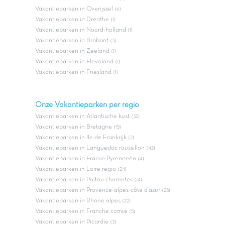
Vakantieparken in Overijssel
(6)
Vakantieparken in Drenthe
(1)
Vakantieparken in Noord-holland
(1)
Vakantieparken in Brabant
(3)
Vakantieparken in Zeeland
(1)
Vakantieparken in Flevoland
(1)
Vakantieparken in Friesland
(1)
Onze Vakantieparken per regio
Vakantieparken in Atlantische kust
(32)
Vakantieparken in Bretagne
(15)
Vakantieparken in Ile de Frankrijk
(7)
Vakantieparken in Languedoc roussillon
(42)
Vakantieparken in Franse Pyreneeën
(4)
Vakantieparken in Loire regio
(24)
Vakantieparken in Poitou charentes
(14)
Vakantieparken in Provence-alpes-côte d'azur
(25)
Vakantieparken in Rhone alpes
(22)
Vakantieparken in Franche comté
(5)
Vakantieparken in Picardie
(3)