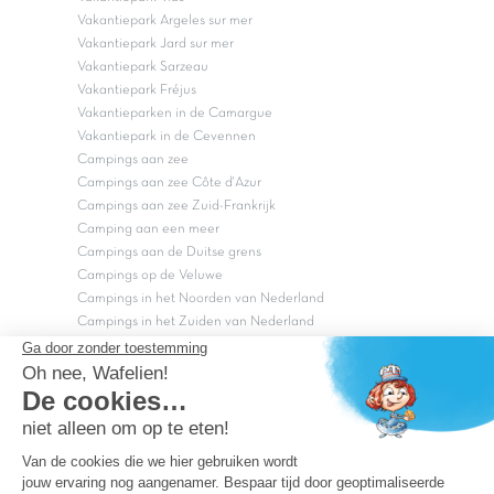
Vakantiepark Argeles sur mer
Vakantiepark Jard sur mer
Vakantiepark Sarzeau
Vakantiepark Fréjus
Vakantieparken in de Camargue
Vakantiepark in de Cevennen
Campings aan zee
Campings aan zee Côte d'Azur
Campings aan zee Zuid-Frankrijk
Camping aan een meer
Campings aan de Duitse grens
Campings op de Veluwe
Campings in het Noorden van Nederland
Campings in het Zuiden van Nederland
Copyright Capfun 2026 ©
Bij Capfun solliciteren
Veelgestelde vragen
Dutchbox Vakantiepark
Superdeals
Capfun in de media