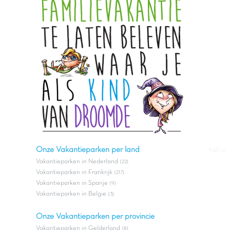
Onze Vakantieparken per land
#All in
Vakantieparken in Nederland
(22)
Vakantieparken in Frankrijk
(217)
Vakantieparken in Spanje
(9)
Vakantieparken in Belgie
(3)
Onze Vakantieparken per provincie
Vakantieparken in Gelderland
(8)