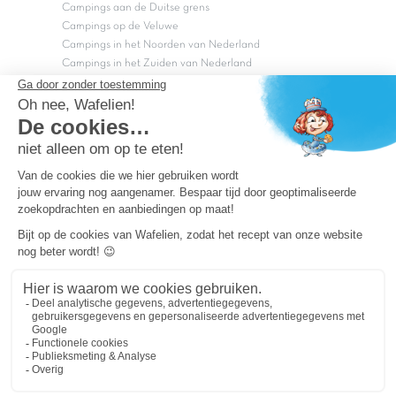
Campings aan de Duitse grens
Campings op de Veluwe
Campings in het Noorden van Nederland
Campings in het Zuiden van Nederland
Copyright Capfun 2026 ©
Bij Capfun solliciteren
Veelgestelde vragen
Dutchbox Vakantiepark
Superdeals
Capfun in de media
Carabouille.nl
Wettelijke bepalingen
Algemene reisvoorwaarden
Sitemap
Persvragen? mail
persvragen@capfun.com
Powered by ICS
OK