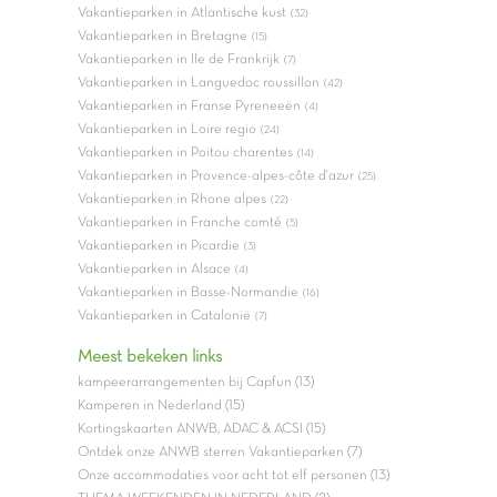
Vakantieparken in Atlantische kust
(32)
Vakantieparken in Bretagne
(15)
Vakantieparken in Ile de Frankrijk
(7)
Vakantieparken in Languedoc roussillon
(42)
Vakantieparken in Franse Pyreneeën
(4)
Vakantieparken in Loire regio
(24)
Vakantieparken in Poitou charentes
(14)
Vakantieparken in Provence-alpes-côte d'azur
(25)
Vakantieparken in Rhone alpes
(22)
Vakantieparken in Franche comté
(5)
Vakantieparken in Picardie
(3)
Vakantieparken in Alsace
(4)
Vakantieparken in Basse-Normandie
(16)
Vakantieparken in Catalonië
(7)
Meest bekeken links
kampeerarrangementen bij Capfun (13)
Kamperen in Nederland (15)
Kortingskaarten ANWB, ADAC & ACSI (15)
Ontdek onze ANWB sterren Vakantieparken (7)
Onze accommodaties voor acht tot elf personen (13)