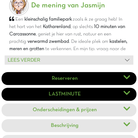
De mening van Jasmijn
Een
kleinschalig familiepark
zoals ik ze graag heb! In
het hart van het
Katharenland
, op slechts
10 minuten van
Carcassonne
, geniet je hier van rust, natuur en een
prachtig
verwarmd zwembad
. De ideale plek om
kastelen,
meren en grotten
te verkennen. En mijn tip: vraag naar de
gratis fietsen
voor het weekend – perfect voor een mooie
LEES VERDER
tocht!
Reserveren
LASTMINUTE
Onderscheidingen & prijzen
Beschrijving