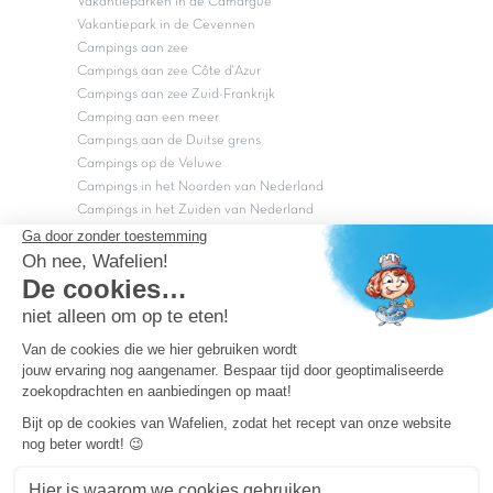
Vakantieparken in de Camargue
Vakantiepark in de Cevennen
Campings aan zee
Campings aan zee Côte d'Azur
Campings aan zee Zuid-Frankrijk
Camping aan een meer
Campings aan de Duitse grens
Campings op de Veluwe
Campings in het Noorden van Nederland
Campings in het Zuiden van Nederland
Copyright Capfun 2026 ©
Bij Capfun solliciteren
Veelgestelde vragen
Dutchbox Vakantiepark
Superdeals
Capfun in de media
Carabouille.nl
Wettelijke bepalingen
Algemene reisvoorwaarden
Sitemap
Persvragen? mail
persvragen@capfun.com