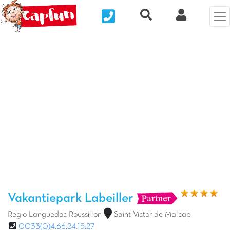
Nous contacter
Recherche rapide
Mijn Clix 
Vorige foto
Vol
Vakantiepark Labeiller
Regio Languedoc Roussillon
Saint Victor de Malcap
0033(0)4.66.24.15.27