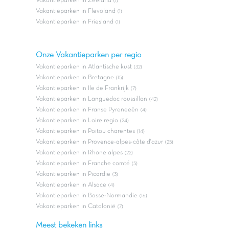
Vakantieparken in Zeeland
(1)
Vakantieparken in Flevoland
(1)
Vakantieparken in Friesland
(1)
Onze Vakantieparken per regio
Vakantieparken in Atlantische kust
(32)
Vakantieparken in Bretagne
(15)
Vakantieparken in Ile de Frankrijk
(7)
Vakantieparken in Languedoc roussillon
(42)
Vakantieparken in Franse Pyreneeën
(4)
Vakantieparken in Loire regio
(24)
Vakantieparken in Poitou charentes
(14)
Vakantieparken in Provence-alpes-côte d'azur
(25)
Vakantieparken in Rhone alpes
(22)
Vakantieparken in Franche comté
(5)
Vakantieparken in Picardie
(3)
Vakantieparken in Alsace
(4)
Vakantieparken in Basse-Normandie
(16)
Vakantieparken in Catalonië
(7)
Meest bekeken links