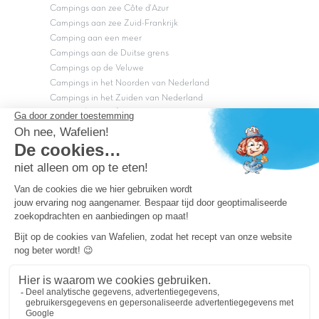
Campings aan zee Côte d'Azur
Campings aan zee Zuid-Frankrijk
Camping aan een meer
Campings aan de Duitse grens
Campings op de Veluwe
Campings in het Noorden van Nederland
Campings in het Zuiden van Nederland
Copyright Capfun 2026 ©
Bij Capfun solliciteren
Veelgestelde vragen
Dutchbox Vakantiepark
Superdeals
Capfun in de media
Carabouille.nl
Wettelijke bepalingen
Algemene reisvoorwaarden
Sitemap
Persvragen? mail
persvragen@capfun.com
Powered by ICS