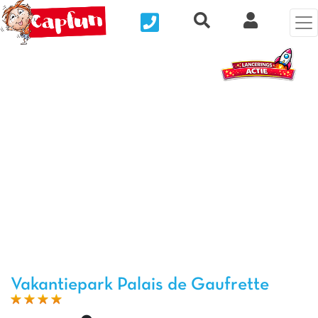
Nous contacter
Recherche rapide
Mijn Clix 
Vorige foto
Vol
Vakantiepark Palais de Gaufrette