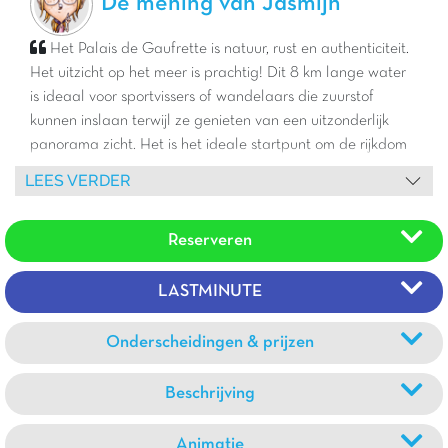
De mening van Jasmijn
Het Palais de Gaufrette is natuur, rust en authenticiteit.
Het uitzicht op het meer is prachtig! Dit 8 km lange water
is ideaal voor sportvissers of wandelaars die zuurstof
kunnen inslaan terwijl ze genieten van een uitzonderlijk
panorama zicht. Het is het ideale startpunt om de rijkdom
van deze regio te ontdekken: de water maginotlinie, de
LEES VERDER
omliggende dorpen, de Elzas en zijn gastronomie en
tenslotte Duitsland op een steenworp afstand voor een
Reserveren
totale verandering van omgeving. De stacaravans met
uitzicht op het meer bieden elke dag een prachtige en
andere inrichting. Pluspunt: een gloednieuw waterpark met
LASTMINUTE
zwembad en spannende glijbanen!
Onderscheidingen & prijzen
Beschrijving
Animatie