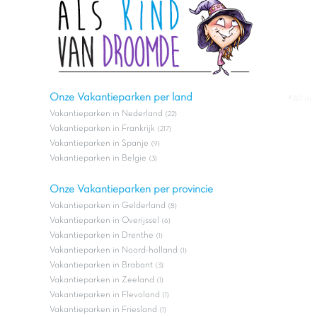
Onze Vakantieparken per land
#All in
Vakantieparken in Nederland
(22)
Vakantieparken in Frankrijk
(217)
Vakantieparken in Spanje
(9)
Vakantieparken in Belgie
(3)
Onze Vakantieparken per provincie
Vakantieparken in Gelderland
(8)
Vakantieparken in Overijssel
(6)
Vakantieparken in Drenthe
(1)
Vakantieparken in Noord-holland
(1)
Vakantieparken in Brabant
(3)
Vakantieparken in Zeeland
(1)
Vakantieparken in Flevoland
(1)
Vakantieparken in Friesland
(1)