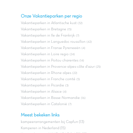
Onze Vakantieparken per regio
Vakantieparken in Atlantische kust
(32)
Vakantieparken in Bretagne
(15)
Vakantieparken in Ile de Frankrijk
(7)
Vakantieparken in Languedoc roussillon
(42)
Vakantieparken in Franse Pyreneeën
(4)
Vakantieparken in Loire regio
(24)
Vakantieparken in Poitou charentes
(14)
Vakantieparken in Provence-alpes-côte d'azur
(25)
Vakantieparken in Rhone alpes
(22)
Vakantieparken in Franche comté
(5)
Vakantieparken in Picardie
(3)
Vakantieparken in Alsace
(4)
Vakantieparken in Basse-Normandie
(16)
Vakantieparken in Catalonië
(7)
Meest bekeken links
kampeerarrangementen bij Capfun (13)
Kamperen in Nederland (15)