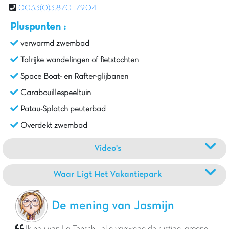
0033(0)3.87.01.79.04
Pluspunten :
verwarmd zwembad
Talrijke wandelingen of fietstochten
Space Boat- en Rafter-glijbanen
Carabouillespeeltuin
Patau-Splatch peuterbad
Overdekt zwembad
Video's
Waar Ligt Het Vakantiepark
De mening van Jasmijn
Ik hou van La Tensch Jolie vanwege de rustige, groene