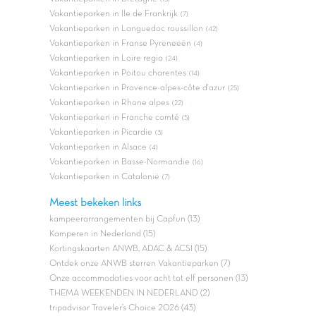
Vakantieparken in Ile de Frankrijk
(7)
Vakantieparken in Languedoc roussillon
(42)
Vakantieparken in Franse Pyreneeën
(4)
Vakantieparken in Loire regio
(24)
Vakantieparken in Poitou charentes
(14)
Vakantieparken in Provence-alpes-côte d'azur
(25)
Vakantieparken in Rhone alpes
(22)
Vakantieparken in Franche comté
(5)
Vakantieparken in Picardie
(3)
Vakantieparken in Alsace
(4)
Vakantieparken in Basse-Normandie
(16)
Vakantieparken in Catalonië
(7)
Meest bekeken links
kampeerarrangementen bij Capfun (13)
Kamperen in Nederland (15)
Kortingskaarten ANWB, ADAC & ACSI (15)
Ontdek onze ANWB sterren Vakantieparken (7)
Onze accommodaties voor acht tot elf personen (13)
THEMA WEEKENDEN IN NEDERLAND (2)
tripadvisor Traveler’s Choice 2026 (43)