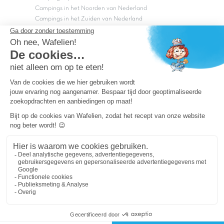
Campings in het Noorden van Nederland
Campings in het Zuiden van Nederland
Copyright Capfun 2026 ©
Bij Capfun solliciteren
Veelgestelde vragen
Dutchbox Vakantiepark
Superdeals
Capfun in de media
Carabouille.nl
Wettelijke bepalingen
Algemene reisvoorwaarden
Sitemap
Persvragen? mail
persvragen@capfun.com
Powered by ICS
OK