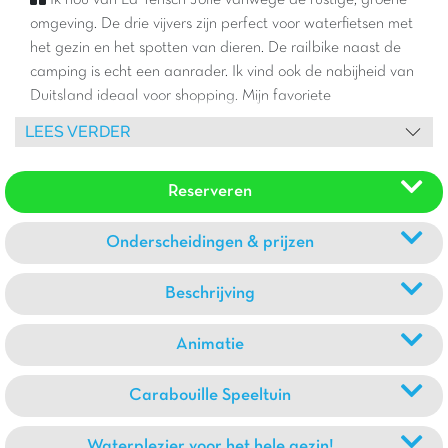
omgeving. De drie vijvers zijn perfect voor waterfietsen met
het gezin en het spotten van dieren. De railbike naast de
camping is echt een aanrader. Ik vind ook de nabijheid van
Duitsland ideaal voor shopping. Mijn favoriete
accommodatie: de Sun Top TV aan de vijver. Het
LEES VERDER
waterpark, uitgebreid in 2022, biedt twee verwarmde
zwembaden en twee spectaculaire glijbanen.
Reserveren
Onderscheidingen & prijzen
Beschrijving
Animatie
Carabouille Speeltuin
Waterplezier voor het hele gezin!