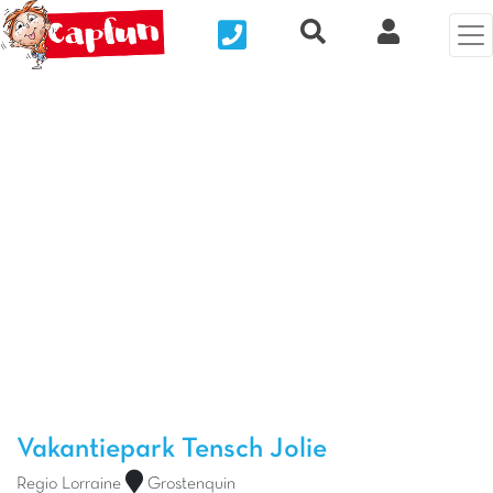
Nous contacter
Recherche rapide
Mijn Clix 
Vorige foto
Vol
Vakantiepark Tensch Jolie
Regio Lorraine
Grostenquin