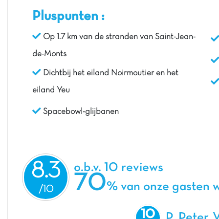
Pluspunten :
Op 1.7 km van de stranden van Saint-Jean-
de-Monts
Dichtbij het eiland Noirmoutier en het
eiland Yeu
Spacebowl-glijbanen
8.3
o.b.v. 10 reviews
70
% van onze gasten w
10
P. Peter