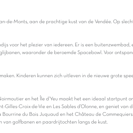
Jean-de-Monts, aan de prachtige kust van de Vendée. Op slecht
adijs voor het plezier van iedereen. Er is een buitenzwemba
glijbanen, waaronder de beroemde Spacebowl. Voor ontspannin
rmaken.
Kinderen
kunnen
zich
uitleven
in
de
nieuwe
grote
spee
e Noirmoutier en het Île d’Yeu maakt het een ideaal startpunt 
-Gilles-Croix-de-Vie en Les Sables d’Olonne, en geniet van 
 la Bourrine du Bois Juquaud en het Château de Commequiers 
n van golfbanen en paardrijtochten langs de kust.