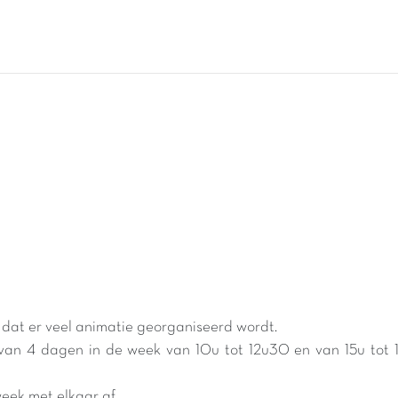
t dat er veel animatie georganiseerd wordt.
 van 4 dagen in de week van 10u tot 12u30 en van 15u tot
!
week met elkaar af.