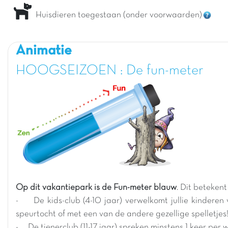
Huisdieren toegestaan (onder voorwaarden)
Animatie
HOOGSEIZOEN : De fun-meter
Op dit vakantiepark is de Fun-meter blauw
. Dit beteken
- De kids-club (4-10 jaar) verwelkomt jullie kinderen
speurtocht of met een van de andere gezellige spelletjes
- De tienerclub (11-17 jaar) spreken minstens 1 keer per 