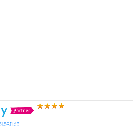
ly
.59.11.63