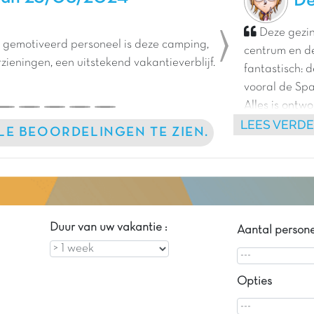
De
Deze gezin
n gemotiveerd personeel is deze camping,
centrum en d
Next
eningen, een uitstekend vakantieverblijf.
fantastisch: d
vooral de Spa
Alles is ontw
LEES VERD
speeltuin tot 
LLE BEOORDELINGEN TE ZIEN.
startpunt om 
naar een leuk
te zoeken! Wi
Duur van uw vakantie :
Aantal person
Opties