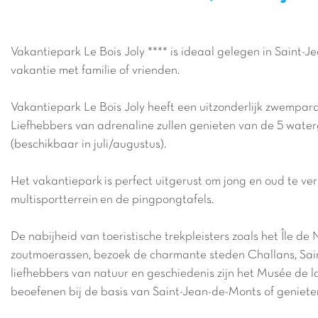
Vakantiepark Le Bois Joly **** is ideaal gelegen in Saint-
vakantie met familie of vrienden.
Vakantiepark Le Bois Joly heeft een uitzonderlijk zwempar
Liefhebbers van adrenaline zullen genieten van de 5 water
(beschikbaar in juli/augustus).
Het vakantiepark
is
perfect
uitgerust
om
jong
en
oud
te
ve
multisportterrein
en
de
pingpongtafels.
De nabijheid van toeristische trekpleisters zoals het Île d
zoutmoerassen, bezoek de charmante steden Challans, Saint
liefhebbers van natuur en geschiedenis zijn het Musée de
beoefenen bij de basis van Saint-Jean-de-Monts of geniete