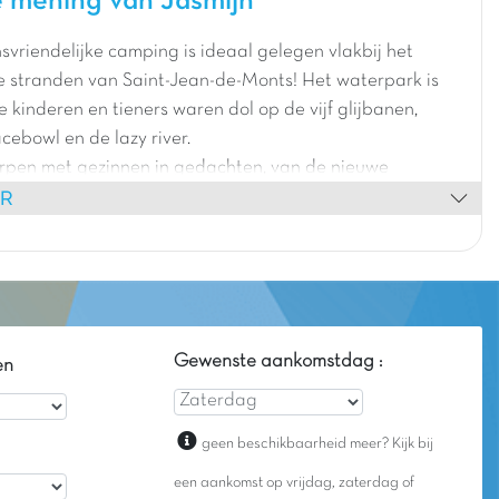
 mening van Jasmijn
svriendelijke camping is ideaal gelegen vlakbij het
e stranden van Saint-Jean-de-Monts! Het waterpark is
e kinderen en tieners waren dol op de vijf glijbanen,
cebowl en de lazy river.
orpen met gezinnen in gedachten, van de nieuwe
ER
het multifunctionele sportveld. Het is ook het perfecte
Noirmoutier of Île d'Yeu te verkennen. Als u op zoek bent
e en gezellige vakantie in de Vendée, hoeft u niet verder
j raden het van harte aan.
Gewenste aankomstdag :
en
geen beschikbaarheid meer? Kijk bij
een aankomst op vrijdag, zaterdag of