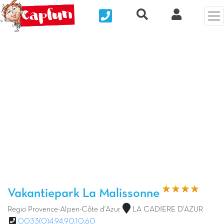
Nous contacter
Recherche rapide
Mijn Clix 
Vorige foto
Vol
Vakantiepark La Malissonne
Regio Provence-Alpen-Côte d'Azur
LA CADIERE D'AZUR
0033(0)4.94.90.10.60