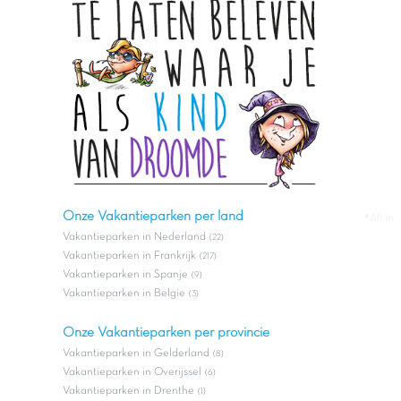
Onze Vakantieparken per land
#All in
Vakantieparken in Nederland
(22)
Vakantieparken in Frankrijk
(217)
Vakantieparken in Spanje
(9)
Vakantieparken in Belgie
(3)
Onze Vakantieparken per provincie
Vakantieparken in Gelderland
(8)
Vakantieparken in Overijssel
(6)
Vakantieparken in Drenthe
(1)