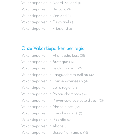
Vakantieparken in Noord-holland
(1)
Vakantieparken in Brabant
(3)
Vakantieparken in Zeeland
(1)
Vakantieparken in Flevoland
(1)
Vakantieparken in Friesland
(1)
Onze Vakantieparken per regio
Vakantieparken in Atlantische kust
(32)
Vakantieparken in Bretagne
(15)
Vakantieparken in Ile de Frankrijk
(7)
Vakantieparken in Languedoc roussillon
(42)
Vakantieparken in Franse Pyreneeën
(4)
Vakantieparken in Loire regio
(24)
Vakantieparken in Poitou charentes
(14)
Vakantieparken in Provence-alpes-côte d'azur
(25)
Vakantieparken in Rhone alpes
(22)
Vakantieparken in Franche comté
(5)
Vakantieparken in Picardie
(3)
Vakantieparken in Alsace
(4)
Vakantieparken in Basse-Normandie
(16)