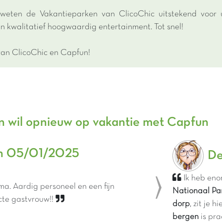
k weten de Vakantieparken van ClicoChic uitstekend voo
n kwalitatief hoogwaardig entertainment. Tot snel!
an ClicoChic en Capfun!
n wil opnieuw op vakantie met Capfun
n 05/01/2025
De
Ik heb en
ma. Aardig personeel en een fijn
Nationaal Pa
Next
cte gastvrouw!!
dorp
, zit je h
bergen
is pra