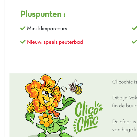
Pluspunten :
Mini-klimparcours
Nieuw: speels peuterbad
Clicochic 
Dit zijn V
(in de buur
De sfeer i
van hoge kw