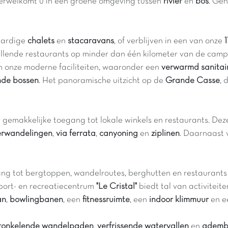
erwelkomt u in een groene omgeving tussen
rivier
en
bos
. Gen
waardige
chalets
en
stacaravans
, of verblijven in een van onze
schillende restaurants op minder dan één kilometer van de cam
 onze moderne faciliteiten, waaronder een
verwarmd sanita
nde bossen
. Het panoramische uitzicht op de
Grande Casse
, 
t gemakkelijke toegang tot lokale winkels en restaurants. De
jerwandelingen
,
via ferrata
,
canyoning
en
ziplinen
. Daarnaast 
ng tot bergtoppen, wandelroutes, berghutten en restaurants op
sport- en recreatiecentrum
"Le Cristal"
biedt tal van activiteit
an
,
bowlingbanen
, een
fitnessruimte
, een
indoor klimmuur
en e
ronkelende wandelpaden
,
verfrissende watervallen
en
ademb