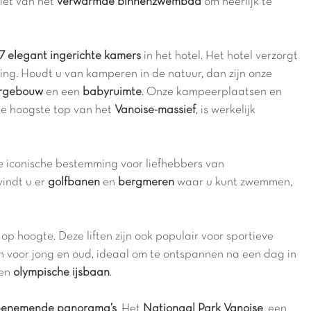
iet van het
verwarmde binnenzwembad
om heerlijk te
17 elegant ingerichte kamers
in het hotel. Het hotel verzorgt
ping. Houdt u van kamperen in de natuur, dan zijn onze
irgebouw
en een
babyruimte
. Onze kampeerplaatsen en
de hoogste top van het
Vanoise-massief
, is werkelijk
ze iconische bestemming voor liefhebbers van
vindt u er
golfbanen
en
bergmeren
waar u kunt zwemmen,
 hoogte. Deze liften zijn ook populair voor sportieve
en voor jong en oud, ideaal om te ontspannen na een dag in
en
olympische ijsbaan
.
enemende panorama’s
. Het
Nationaal Park Vanoise
, een