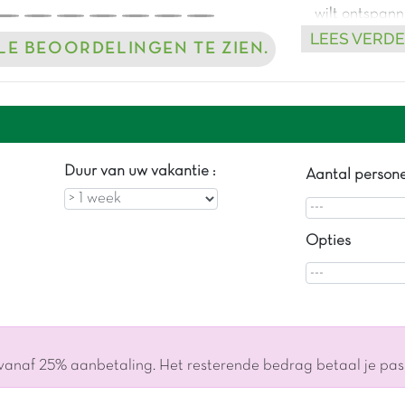
wilt ontspann
LEES VERD
een echt
auth
LLE BEOORDELINGEN TE ZIEN.
Duur van uw vakantie :
Aantal person
Opties
 vanaf 25% aanbetaling. Het resterende bedrag betaal je pa