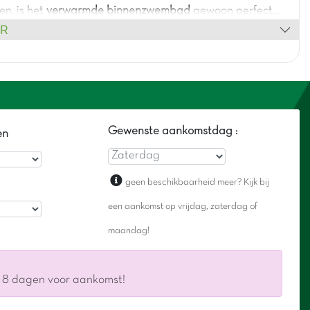
en, is het
verwarmde binnenzwembad
gewoon perfect
ER
entiek plekje
voor een zorgeloze vakantie!
Gewenste aankomstdag :
en
geen beschikbaarheid meer? Kijk bij
een aankomst op vrijdag, zaterdag of
maandag!
s 8 dagen voor aankomst!