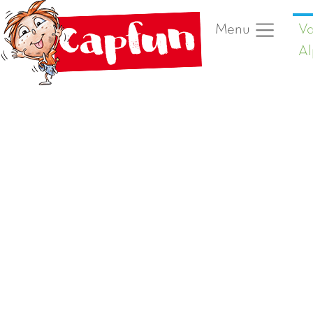
Va
Menu
Al
Vorige foto