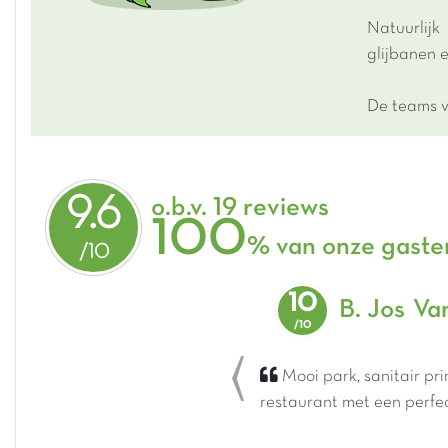
Natuurlij
glijbanen e
De teams v
9.6
o.b.v. 19 reviews
100
% van onze gaste
10
B. Jos
Va
Mooi park, sanitair pri
Previous
restaurant met een perfe