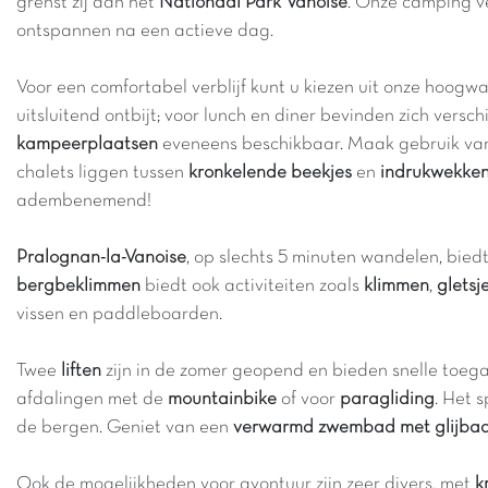
grenst zij aan het
Nationaal Park Vanoise
. Onze camping v
ontspannen na een actieve dag.
Voor een comfortabel verblijf kunt u kiezen uit onze hoog
uitsluitend ontbijt; voor lunch en diner bevinden zich ver
kampeerplaatsen
eveneens beschikbaar. Maak gebruik van
chalets liggen tussen
kronkelende beekjes
en
indrukwekke
adembenemend!
Pralognan-la-Vanoise
, op slechts 5 minuten wandelen, bied
bergbeklimmen
biedt ook activiteiten zoals
klimmen
,
glets
vissen en paddleboarden.
Twee
liften
zijn in de zomer geopend en bieden snelle toega
afdalingen met de
mountainbike
of voor
paragliding
. Het 
de bergen. Geniet van een
verwarmd zwembad met glijba
Ook de mogelijkheden voor avontuur zijn zeer divers, met
k