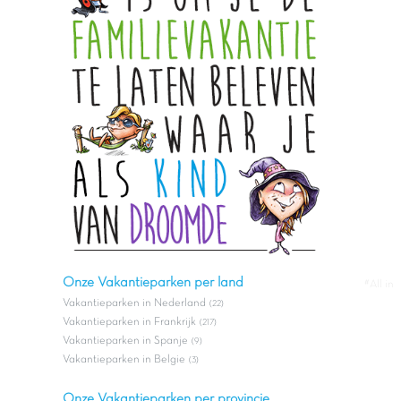
Onze Vakantieparken per land
#All in
Vakantieparken in Nederland
(22)
Vakantieparken in Frankrijk
(217)
Vakantieparken in Spanje
(9)
Vakantieparken in Belgie
(3)
Onze Vakantieparken per provincie