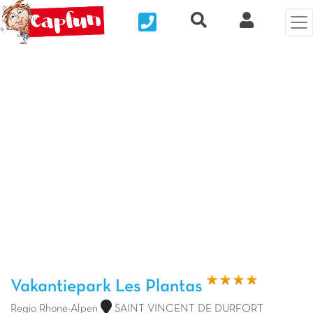
Nous contacter
Recherche rapide
Mijn Clix 
Vorige foto
Vol
Vakantiepark Les Plantas
Regio Rhone-Alpen
SAINT VINCENT DE DURFORT