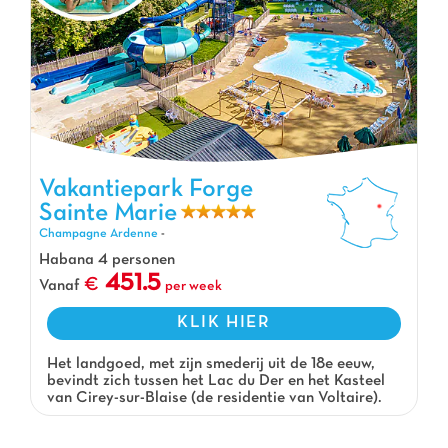
Vakantiepark Forge Sainte Marie, Vakantiepark Champagne
Vakantiepark Forge
Ardenne
Sainte Marie
Champagne Ardenne
-
Habana 4 personen
451.5
Vanaf
per week
KLIK HIER
Het landgoed, met zijn smederij uit de 18e eeuw,
bevindt zich tussen het Lac du Der en het Kasteel
van Cirey-sur-Blaise (de residentie van Voltaire).