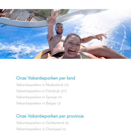
Onze Vakantieparken per land
Vakantieparken in Nederland
(22)
Vakantieparken in Frankrijk
(217)
Vakantieparken in Spanje
(9)
Vakantieparken in Belgie
(3)
Onze Vakantieparken per provincie
Vakantieparken in Gelderland
(8)
Vakantieparken in Overijssel
(6)