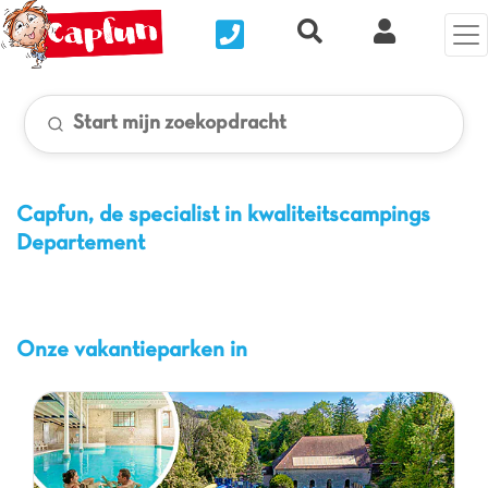
Nous contacter
Recherche rapide
Mijn Clix 
Start mijn zoekopdracht
Capfun, de specialist in kwaliteitscampings
Departement
Onze vakantieparken in