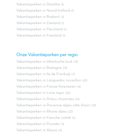
Vakantieparken in Drenthe
(1)
Vakantieparken in Noord-holland
(1)
Vakantieparken in Brabant
(3)
Vakantieparken in Zeeland
(1)
Vakantieparken in Flevoland
(1)
Vakantieparken in Friesland
(1)
Onze Vakantieparken per regio
Vakantieparken in Atlantische kust
(32)
Vakantieparken in Bretagne
(15)
Vakantieparken in Ile de Frankrijk
(7)
Vakantieparken in Languedoc roussillon
(42)
Vakantieparken in Franse Pyreneeën
(4)
Vakantieparken in Loire regio
(24)
Vakantieparken in Poitou charentes
(14)
Vakantieparken in Provence-alpes-côte d'azur
(25)
Vakantieparken in Rhone alpes
(22)
Vakantieparken in Franche comté
(5)
Vakantieparken in Picardie
(3)
Vakantieparken in Alsace
(4)