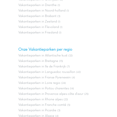
Vakantieparken in Drenthe
(1)
Vakantieparken in Noord-holland
(1)
Vakantieparken in Brabant
(3)
Vakantieparken in Zeeland
(1)
Vakantieparken in Flevoland
(1)
Vakantieparken in Friesland
(1)
Onze Vakantieparken per regio
Vakantieparken in Atlantische kust
(32)
Vakantieparken in Bretagne
(15)
Vakantieparken in Ile de Frankrijk
(7)
Vakantieparken in Languedoc roussillon
(42)
Vakantieparken in Franse Pyreneeën
(4)
Vakantieparken in Loire regio
(24)
Vakantieparken in Poitou charentes
(14)
Vakantieparken in Provence-alpes-côte d'azur
(25)
Vakantieparken in Rhone alpes
(22)
Vakantieparken in Franche comté
(5)
Vakantieparken in Picardie
(3)
Vakantieparken in Alsace
(4)