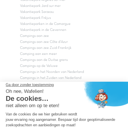
Vakantiepark Jard sur mer
Vakantiepark Sarzeau
Vakantiepark Fréjus
Vakantieparken in de Camargue
Vakantiepark in de Cevennen
Campings aan zee
Campings aan zee Côte d'Azur
Campings aan zee Zuid-Frankrijk
Camping aan een meer
Campings aan de Duitse grens
Campings op de Veluwe
Campings in het Noorden van Nederland
Campings in het Zuiden van Nederland
Copyright Capfun 2026 ©
Bij Capfun solliciteren
Veelgestelde vragen
Dutchbox Vakantiepark
Superdeals
Capfun in de media
Carabouille.nl