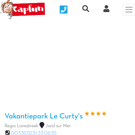
Nous contacter
Recherche rapide
Mijn Clix 
Vorige foto
Vol
Vakantiepark Le Curty's
Regio Loirestreek
Jard sur Mer
0033(0)2.51.33.06.55