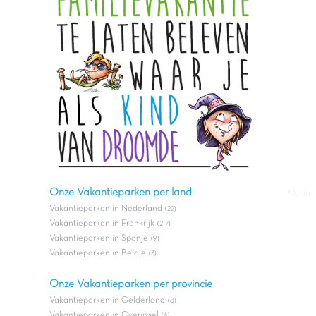
Onze Vakantieparken per land
#All in
Vakantieparken in Nederland
(22)
Vakantieparken in Frankrijk
(217)
Vakantieparken in Spanje
(9)
Vakantieparken in Belgie
(3)
Onze Vakantieparken per provincie
Vakantieparken in Gelderland
(8)
Vakantieparken in Overijssel
(6)