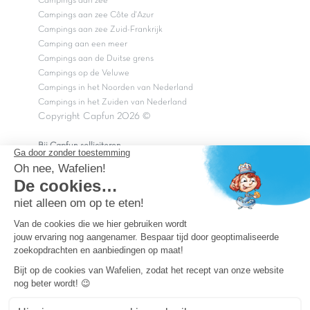
Campings aan zee
Campings aan zee Côte d'Azur
Campings aan zee Zuid-Frankrijk
Camping aan een meer
Campings aan de Duitse grens
Campings op de Veluwe
Campings in het Noorden van Nederland
Campings in het Zuiden van Nederland
Copyright Capfun 2026 ©
Bij Capfun solliciteren
Veelgestelde vragen
Dutchbox Vakantiepark
Superdeals
Capfun in de media
Carabouille.nl
Wettelijke bepalingen
Algemene reisvoorwaarden
Sitemap
Persvragen? mail
persvragen@capfun.com
Powered by ICS