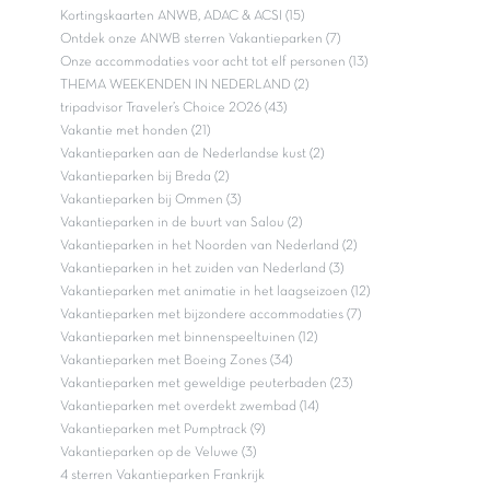
Kortingskaarten ANWB, ADAC & ACSI (15)
Ontdek onze ANWB sterren Vakantieparken (7)
Onze accommodaties voor acht tot elf personen (13)
THEMA WEEKENDEN IN NEDERLAND (2)
tripadvisor Traveler’s Choice 2026 (43)
Vakantie met honden (21)
Vakantieparken aan de Nederlandse kust (2)
Vakantieparken bij Breda (2)
Vakantieparken bij Ommen (3)
Vakantieparken in de buurt van Salou (2)
Vakantieparken in het Noorden van Nederland (2)
Vakantieparken in het zuiden van Nederland (3)
Vakantieparken met animatie in het laagseizoen (12)
Vakantieparken met bijzondere accommodaties (7)
Vakantieparken met binnenspeeltuinen (12)
Vakantieparken met Boeing Zones (34)
Vakantieparken met geweldige peuterbaden (23)
Vakantieparken met overdekt zwembad (14)
Vakantieparken met Pumptrack (9)
Vakantieparken op de Veluwe (3)
4 sterren Vakantieparken Frankrijk