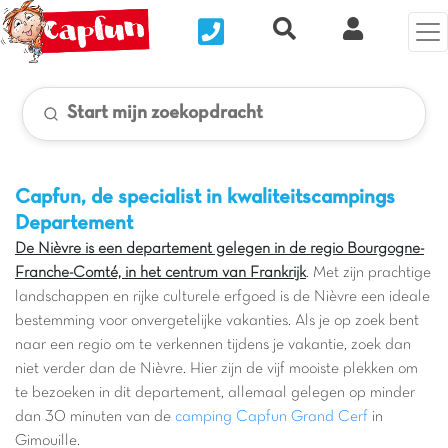
Nous contacter
Recherche rapide
Mijn Clix 
Start mijn zoekopdracht
Capfun, de specialist in kwaliteitscampings
Departement
De Nièvre is een departement gelegen in de regio Bourgogne-
Franche-Comté, in het centrum van Frankrijk
. Met zijn prachtige
landschappen en rijke culturele erfgoed is de Nièvre een ideale
bestemming voor onvergetelijke vakanties. Als je op zoek bent
naar een regio om te verkennen tijdens je vakantie, zoek dan
niet verder dan de Nièvre. Hier zijn de vijf mooiste plekken om
te bezoeken in dit departement, allemaal gelegen op minder
dan 30 minuten van de
camping Capfun Grand Cerf
in
Gimouille.