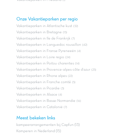
Vakantieparken in Friesland
(1)
Onze Vakantieparken per regio
Vakantieparken in Atlantische kust
(32)
Vakantieparken in Bretagne
(15)
Vakantieparken in Ile de Frankrijk
(7)
Vakantieparken in Languedoc roussillon
(42)
Vakantieparken in Franse Pyreneeën
(4)
Vakantieparken in Loire regio
(24)
Vakantieparken in Poitou charentes
(14)
Vakantieparken in Provence-alpes-côte d'azur
(25)
Vakantieparken in Rhone alpes
(22)
Vakantieparken in Franche comté
(5)
Vakantieparken in Picardie
(3)
Vakantieparken in Alsace
(4)
Vakantieparken in Basse-Normandie
(16)
Vakantieparken in Catalonië
(7)
Meest bekeken links
kampeerarrangementen bij Capfun (13)
Kamperen in Nederland (15)