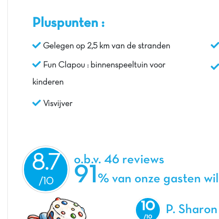
Pluspunten :
Gelegen op 2,5 km van de stranden
Fun Clapou : binnenspeeltuin voor
kinderen
Visvijver
8.7
o.b.v. 46 reviews
91
% van onze gasten wi
10
P. Sharon