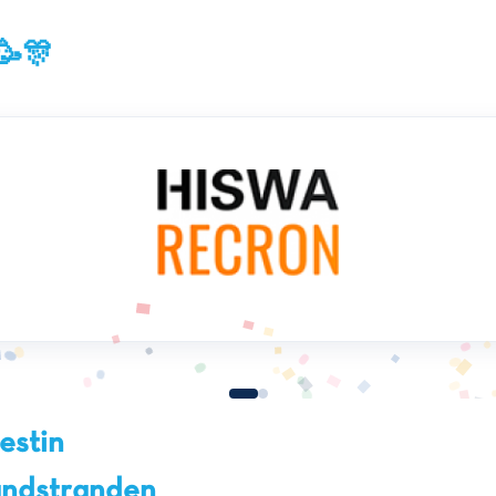
🥳🎊
estin
zandstranden