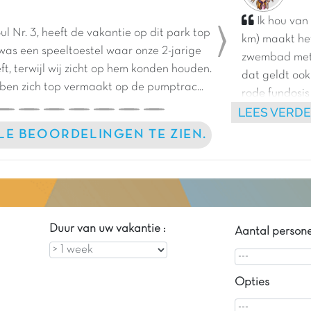
Ik hou van
l Nr. 3, heeft de vakantie op dit park top
km) maakt he
Next
was een speeltoestel waar onze 2-jarige
zwembad met z
ft, terwijl wij zicht op hem konden houden.
dat geldt ook
ben zich top vermaakt op de pumptrac...
rode fundosis
LEES VERD
entertainment
activiteiten v
LLE BEOORDELINGEN TE ZIEN.
beachvolleybal
vervelen!
Duur van uw vakantie :
Aantal person
Opties