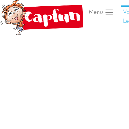
Va
Menu
Le
Vorige foto