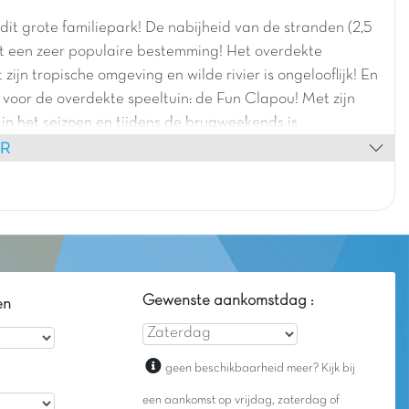
 dit grote familiepark! De nabijheid van de stranden (2,5
t een zeer populaire bestemming! Het overdekte
ijn tropische omgeving en wilde rivier is ongelooflijk! En
 voor de overdekte speeltuin: de Fun Clapou! Met zijn
 in het seizoen en tijdens de brugweekends is
ER
 gegarandeerd, net als de mascotte-uitstapjes 😊 Er zijn
oor het hele gezin: padeltennis, pumptrackcircuits,
, kinderspelletjes... Het is onmogelijk om je hier te
Gewenste aankomstdag :
en
geen beschikbaarheid meer? Kijk bij
een aankomst op vrijdag, zaterdag of