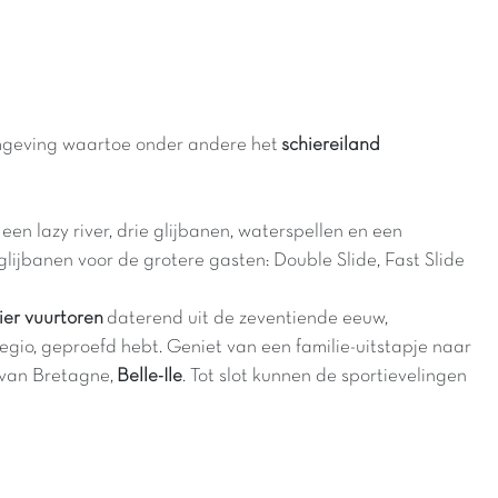
omgeving waartoe onder andere het
schiereiland
 lazy river, drie glijbanen, waterspellen en een
ijbanen voor de grotere gasten: Double Slide, Fast Slide
ier vuurtoren
daterend uit de zeventiende eeuw,
egio, geproefd hebt. Geniet van een familie-uitstapje naar
 van Bretagne,
Belle-Ile
. Tot slot kunnen de sportievelingen