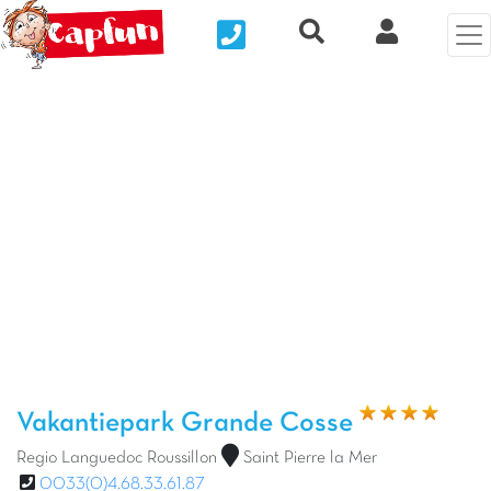
Nous contacter
Recherche rapide
Mijn Clix 
Vorige foto
Vol
Vakantiepark Grande Cosse
Regio Languedoc Roussillon
Saint Pierre la Mer
0033(0)4.68.33.61.87