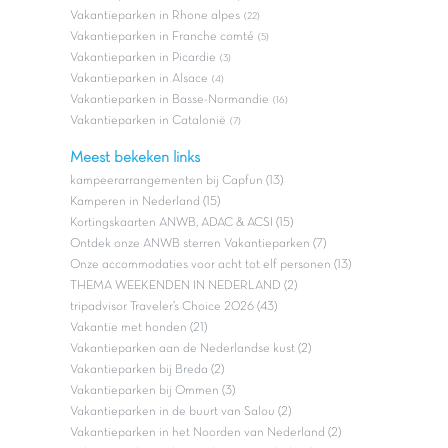
Vakantieparken in Rhone alpes
(22)
Vakantieparken in Franche comté
(5)
Vakantieparken in Picardie
(3)
Vakantieparken in Alsace
(4)
Vakantieparken in Basse-Normandie
(16)
Vakantieparken in Catalonië
(7)
Meest bekeken links
kampeerarrangementen bij Capfun (13)
Kamperen in Nederland (15)
Kortingskaarten ANWB, ADAC & ACSI (15)
Ontdek onze ANWB sterren Vakantieparken (7)
Onze accommodaties voor acht tot elf personen (13)
THEMA WEEKENDEN IN NEDERLAND (2)
tripadvisor Traveler’s Choice 2026 (43)
Vakantie met honden (21)
Vakantieparken aan de Nederlandse kust (2)
Vakantieparken bij Breda (2)
Vakantieparken bij Ommen (3)
Vakantieparken in de buurt van Salou (2)
Vakantieparken in het Noorden van Nederland (2)