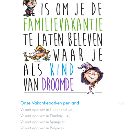
Onze Vakantieparken per land
#All in
Vakantieparken in Nederland
(22)
Vakantieparken in Frankrijk
(217)
Vakantieparken in Spanje
(9)
Vakantieparken in Belgie
(3)