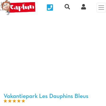
Nous contacter
Recherche rapide
Mijn Clix 
Vorige foto
Vol
Vakantiepark Les Dauphins Bleus