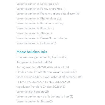
Vakantieparken in Loire regio
(24)
Vakantieparken in Poitou charentes
(14)
Vakantieparken in Provence-alpes-côte d'azur
(25)
Vakantieparken in Rhone alpes
(22)
Vakantieparken in Franche comté
(5)
Vakantieparken in Picardie
(3)
Vakantieparken in Alsace
(4)
Vakantieparken in Basse-Normandie
(16)
Vakantieparken in Catalonië
(7)
Meest bekeken links
kampeerarrangementen bij Capfun (13)
Kamperen in Nederland (15)
Kortingskaarten ANWB, ADAC & ACSI (15)
Ontdek onze ANWB sterren Vakantieparken (7)
Onze accommodaties voor acht tot elf personen (13)
THEMA WEEKENDEN IN NEDERLAND (2)
tripadvisor Traveler’s Choice 2026 (43)
Vakantie met honden (21)
Vakantieparken aan de Nederlandse kust (2)
Vakantieparken bij Breda (2)