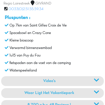
Regio Loirestreek
GIVRAND
0033(0)2.51.55.59.34
Pluspunten :
Op 7km van Saint Gilles Croix de Vie
Spacebowl en Crazy Cone
Kleine bioscoop
Verwarmd binnenzwembad
1u15 van Puy du Fou
fietspaden aan de voet van de camping
Waterspeeleiland
Video's
Waar Ligt Het Vakantiepark
8.7/10 o.b.v. 48 Reviews !