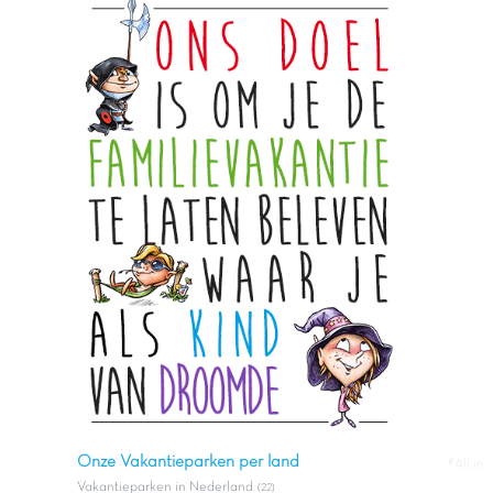
Onze Vakantieparken per land
#All in
Vakantieparken in Nederland
(22)