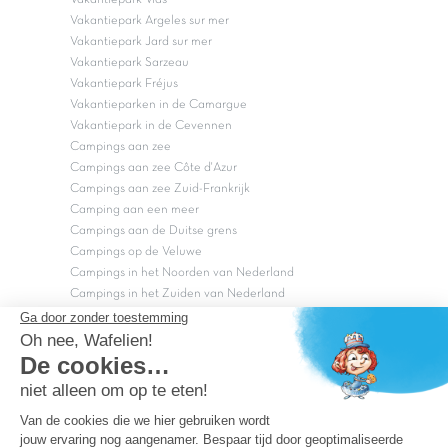
Vakantiepark Argeles sur mer
Vakantiepark Jard sur mer
Vakantiepark Sarzeau
Vakantiepark Fréjus
Vakantieparken in de Camargue
Vakantiepark in de Cevennen
Campings aan zee
Campings aan zee Côte d'Azur
Campings aan zee Zuid-Frankrijk
Camping aan een meer
Campings aan de Duitse grens
Campings op de Veluwe
Campings in het Noorden van Nederland
Campings in het Zuiden van Nederland
Copyright Capfun 2026 ©
Bij Capfun solliciteren
Veelgestelde vragen
Dutchbox Vakantiepark
Superdeals
Capfun in de media