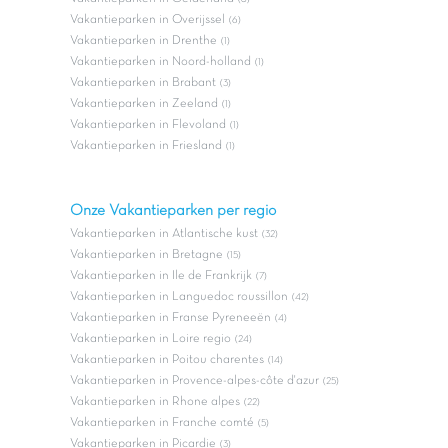
Vakantieparken in Overijssel
(6)
Vakantieparken in Drenthe
(1)
Vakantieparken in Noord-holland
(1)
Vakantieparken in Brabant
(3)
Vakantieparken in Zeeland
(1)
Vakantieparken in Flevoland
(1)
Vakantieparken in Friesland
(1)
Onze Vakantieparken per regio
Vakantieparken in Atlantische kust
(32)
Vakantieparken in Bretagne
(15)
Vakantieparken in Ile de Frankrijk
(7)
Vakantieparken in Languedoc roussillon
(42)
Vakantieparken in Franse Pyreneeën
(4)
Vakantieparken in Loire regio
(24)
Vakantieparken in Poitou charentes
(14)
Vakantieparken in Provence-alpes-côte d'azur
(25)
Vakantieparken in Rhone alpes
(22)
Vakantieparken in Franche comté
(5)
Vakantieparken in Picardie
(3)