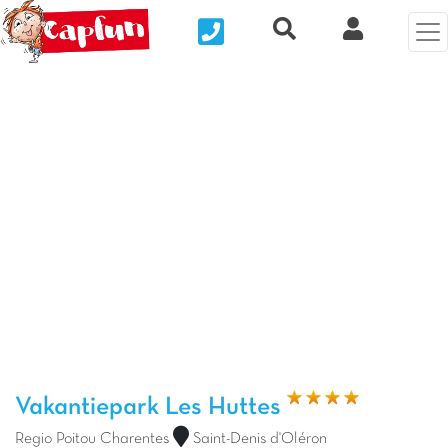
Nous contacter
Recherche rapide
Mijn Clix 
Vorige foto
Vol
Vakantiepark Les Huttes
Regio Poitou Charentes
Saint-Denis d'Oléron