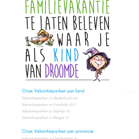
Onze Vakantieparken per land
#All in
Vakantieparken in Nederland
(22)
Vakantieparken in Frankrijk
(217)
Vakantieparken in Spanje
(9)
Vakantieparken in Belgie
(3)
Onze Vakantieparken per provincie
Vakantieparken in Gelderland
(8)