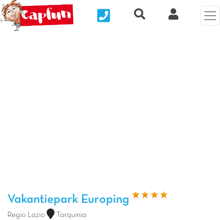
Nous contacter
Recherche rapide
Mijn Clix 
Vorige foto
Vol
Vakantiepark Europing
Regio Lazio
Tarquinia