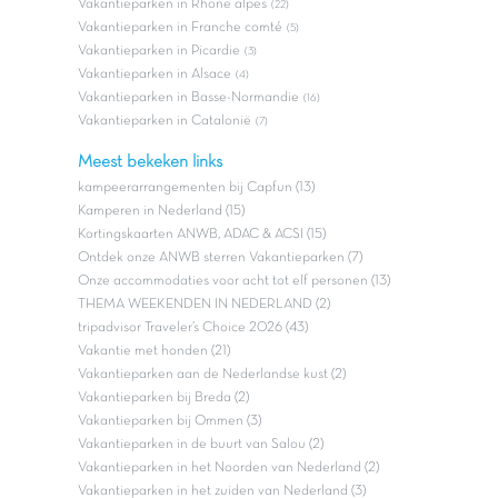
Vakantieparken in Rhone alpes
(22)
Vakantieparken in Franche comté
(5)
Vakantieparken in Picardie
(3)
Vakantieparken in Alsace
(4)
Vakantieparken in Basse-Normandie
(16)
Vakantieparken in Catalonië
(7)
Meest bekeken links
kampeerarrangementen bij Capfun (13)
Kamperen in Nederland (15)
Kortingskaarten ANWB, ADAC & ACSI (15)
Ontdek onze ANWB sterren Vakantieparken (7)
Onze accommodaties voor acht tot elf personen (13)
THEMA WEEKENDEN IN NEDERLAND (2)
tripadvisor Traveler’s Choice 2026 (43)
Vakantie met honden (21)
Vakantieparken aan de Nederlandse kust (2)
Vakantieparken bij Breda (2)
Vakantieparken bij Ommen (3)
Vakantieparken in de buurt van Salou (2)
Vakantieparken in het Noorden van Nederland (2)
Vakantieparken in het zuiden van Nederland (3)