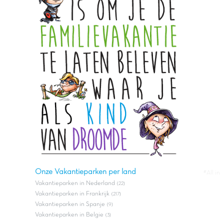
Onze Vakantieparken per land
#All in
Vakantieparken in Nederland
(22)
Vakantieparken in Frankrijk
(217)
Vakantieparken in Spanje
(9)
Vakantieparken in Belgie
(3)