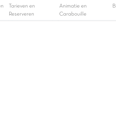
en
Tarieven en
Animatie en
B
kantiepark
Kaart
Contacteer
FAQ
Dutchb
Reserveren
Carabouille
 Fruithof
ons