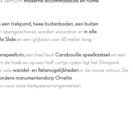
rk verhuurt
moderne accommodaties en ruime
n een trekpond, twee buitenbaden, een buiten
an opengeschoven worden waardoor er
in alle
e Slide
en een glijbaan van 45 meter lang.
enspeeltuin,
een heel leuk
Carabouille speelkasteel
en een
 de hoek en op een half uurtje rijden ligt het Dinopark
e vele
wandel- en fietsmogelijkheden
in de mooie natuur. De
zondere monumentendorp Orvelte
.
ier
voor onze kampeerarrangementen.