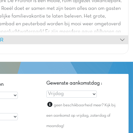
rk De Fruithof is een mooie, ruim opgezet vakantiepark.
Roeël doet er samen met zijn team alles aan om gasten
lijke familievakantie te laten beleven. Het grote,
embad en peuterbad worden bij mooi weer omgetoverd
openluchtwaterpark! Er zijn meerdere gave glijbanen op
ER
park, waaronder de Spacebowl en double slides. Ook de
 en het heerlijke zandstrand zorgen voor veel zwem- en
Gewenste aankomstdag :
en
geen beschikbaarheid meer? Kijk bij
een aankomst op vrijdag, zaterdag of
maandag!