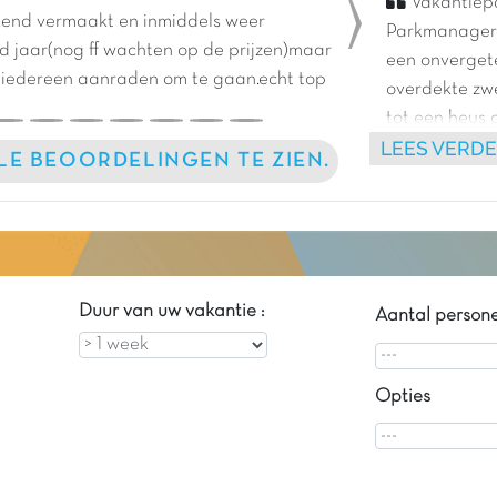
Vakantiepa
end vermaakt en inmiddels weer
Parkmanager 
Next
d jaar(nog ff wachten op de prijzen)maar
een onvergete
 iedereen aanraden om te gaan.echt top
overdekte zw
tot een heus 
LEES VERD
dit vakantie
LLE BEOORDELINGEN TE ZIEN.
recreatieplas
speelplezier!
Duur van uw vakantie :
Aantal person
Opties