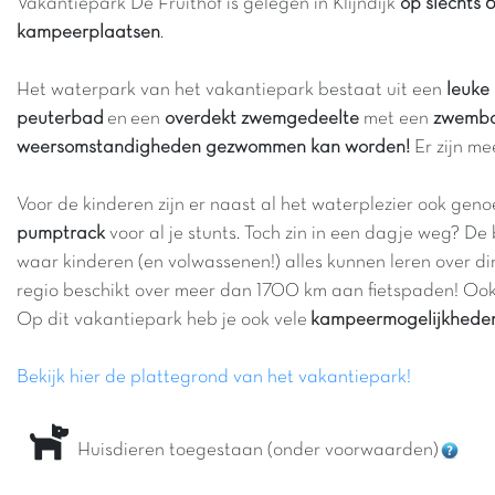
Vakantiepark De Fruithof is gelegen in Klijndijk
op slechts
kampeerplaatsen
.
Het waterpark van het vakantiepark bestaat uit een
leuke
peuterbad
en een
overdekt zwemgedeelte
met een
zwemba
weersomstandigheden gezwommen kan worden!
Er zijn m
Voor de kinderen zijn er naast al het waterplezier ook gen
pumptrack
voor al je stunts. Toch zin in een dagje weg? D
waar kinderen (en volwassenen!) alles kunnen leren over 
regio beschikt over meer dan 1700 km aan fietspaden! Ook
Op dit vakantiepark heb je ook vele
kampeermogelijkhede
Bekijk hier de plattegrond van het vakantiepark!
Huisdieren toegestaan (onder voorwaarden)