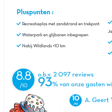
Pluspunten :
Recreatieplas met zandstrand en trekpont
J
Waterpark en glijbanen inbegrepen
Nabij Wildlands <10 km
8.8
o.b.v. 2 097 reviews
93
% van onze gasten w
10
A. Geert