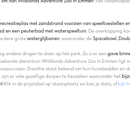
 6 km van Wildlands Adventure Zoo in Emmen
. Het vakantiepa
 recreatieplas met zandstrand voorzien van speeltoestellen e
d en een peuterbad met waterspeeltuin
. De overkapping k
eerdere grote
waterglijbanen
, waaronder de
Spacebowl, Doubl
oeg andere dingen te doen op het park. Zo is er een
gave binn
e bekende dierentuin Wildlands Adventure Zoo in Emmen ligt om
dinosaurussen. Drenthe staat bekend om hun hunebedden en d
 zijn er vele gezellige dorpen te bezoeken waaronder het
bij
n!
Klik in de prijstabel op 'staanplaats' en kies je data, of
kijk h