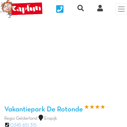
Nous contacter
Recherche rapide
Mijn Clix 
Vorige foto
Vol
Vakantiepark De Rotonde
Regio Gelderland
Enspijk
0345 651 315