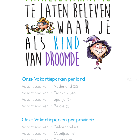
Onze Vakantieparken per land
#All in
Vakantieparken in Nederland
(22)
Vakantieparken in Frankrijk
(217)
Vakantieparken in Spanje
(9)
Vakantieparken in Belgie
(3)
Onze Vakantieparken per provincie
Vakantieparken in Gelderland
(8)
Vakantieparken in Overijssel
(6)