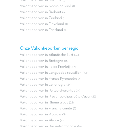
Vakantieparken in Drenthe
(1)
Vakantieparken in Noord-holland
(1)
Vakantieparken in Brabant
(3)
Vakantieparken in Zeeland
(1)
Vakantieparken in Flevoland
(1)
Vakantieparken in Friesland
(1)
Onze Vakantieparken per regio
Vakantieparken in Atlantische kust
(32)
Vakantieparken in Bretagne
(15)
Vakantieparken in Ile de Frankrijk
(7)
Vakantieparken in Languedoc roussillon
(42)
Vakantieparken in Franse Pyreneeën
(4)
Vakantieparken in Loire regio
(24)
Vakantieparken in Poitou charentes
(14)
Vakantieparken in Provence-alpes-côte d'azur
(25)
Vakantieparken in Rhone alpes
(22)
Vakantieparken in Franche comté
(5)
Vakantieparken in Picardie
(3)
Vakantieparken in Alsace
(4)
Vakantieparken in Basse-Normandie
(16)