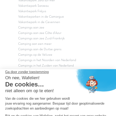
Vakantiepark Jard sur mer
Vakantiepark Sarzeau
Vakantiepark Fréjus
Vakantieparken in de Camargue
Vakantiepark in de Cevennen
Campings aan zee
Campings aan zee Côte d'Azur
Campings aan zee Zuid-Frankrijk
Camping aan een meer
Campings aan de Duitse grens
Campings op de Veluwe
Campings in het Noorden van Nederland
Campings in het Zuiden van Nederland
Copyright Capfun 2026 ©
Bij Capfun solliciteren
Veelgestelde vragen
Dutchbox Vakantiepark
Superdeals
Capfun in de media
Carabouille.nl
Wettelijke bepalingen