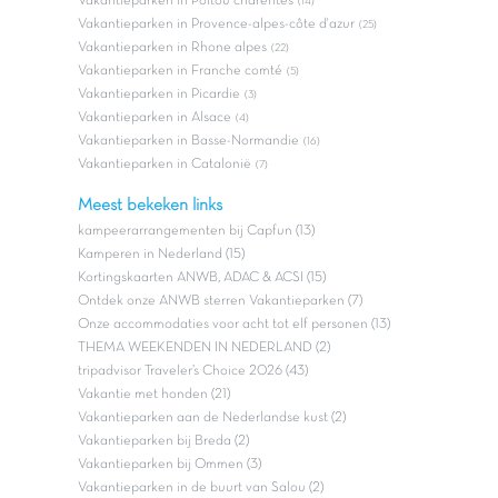
Vakantieparken in Poitou charentes
(14)
Vakantieparken in Provence-alpes-côte d'azur
(25)
Vakantieparken in Rhone alpes
(22)
Vakantieparken in Franche comté
(5)
Vakantieparken in Picardie
(3)
Vakantieparken in Alsace
(4)
Vakantieparken in Basse-Normandie
(16)
Vakantieparken in Catalonië
(7)
Meest bekeken links
kampeerarrangementen bij Capfun (13)
Kamperen in Nederland (15)
Kortingskaarten ANWB, ADAC & ACSI (15)
Ontdek onze ANWB sterren Vakantieparken (7)
Onze accommodaties voor acht tot elf personen (13)
THEMA WEEKENDEN IN NEDERLAND (2)
tripadvisor Traveler’s Choice 2026 (43)
Vakantie met honden (21)
Vakantieparken aan de Nederlandse kust (2)
Vakantieparken bij Breda (2)
Vakantieparken bij Ommen (3)
Vakantieparken in de buurt van Salou (2)