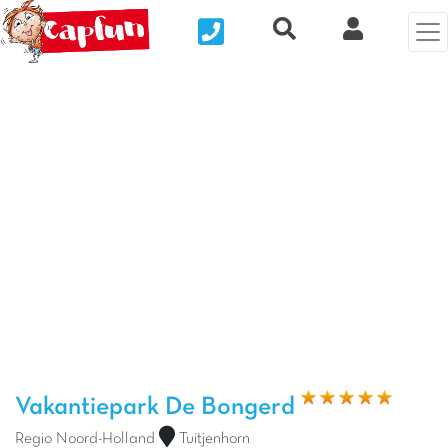
Nous contacter
Recherche rapide
Mijn Clix 
Vorige foto
Vol
Vakantiepark De Bongerd
Regio Noord-Holland
Tuitjenhorn