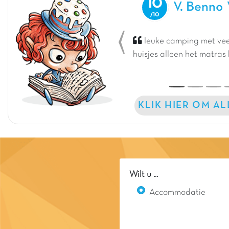
10
V. Benno
leuke camping met veel
Previous
huisjes alleen het matras
KLIK HIER OM A
Wilt u ...
Accommodatie