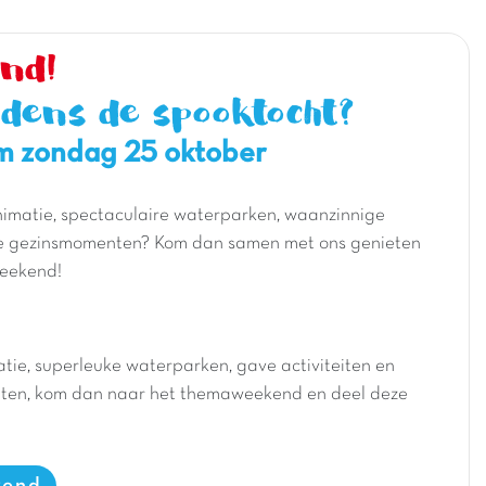
nd!
jdens de spooktocht?
/m zondag 25 oktober
nimatie, spectaculaire waterparken, waanzinnige
ijke gezinsmomenten? Kom dan samen met ons genieten
weekend!
matie, superleuke waterparken, gave activiteiten en
nten, kom dan naar het themaweekend en deel deze
kend