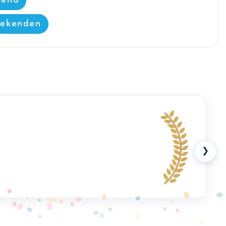
eekenden
❯