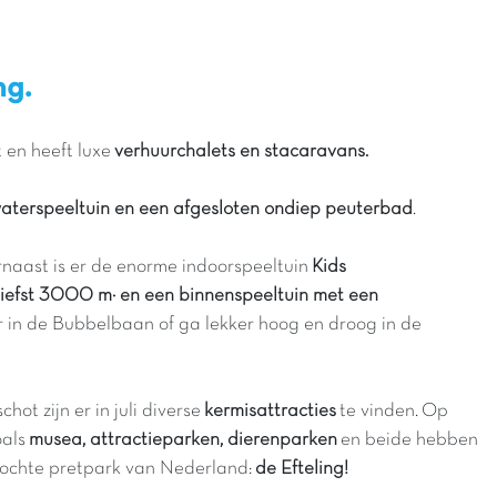
ng.
t en heeft luxe
verhuurchalets en stacaravans.
aterspeeltuin en een afgesloten ondiep peuterbad
.
arnaast is er de enorme indoorspeeltuin
Kids
 liefst 3000 m² en een binnenspeeltuin met een
r in de Bubbelbaan of ga lekker hoog en droog in de
ot zijn er in juli diverse
kermisattracties
te vinden. Op
oals
musea, attractieparken, dierenparken
en beide hebben
ochte pretpark van Nederland:
de Efteling!