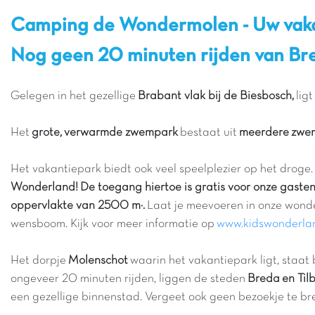
Camping de Wondermolen - Uw vaka
Nog geen 20 minuten rijden van Bre
Gelegen in het gezellige
Brabant vlak bij de Biesbosch,
lig
Het
grote, verwarmde zwempark
bestaat uit
meerdere zw
Het vakantiepark biedt ook veel speelplezier op het droge.
Wonderland! De toegang hiertoe is gratis voor onze gasten
oppervlakte van 2500 m².
Laat je meevoeren in onze wonde
wensboom. Kijk voor meer informatie op
www.kidswonderlan
Het dorpje
Molenschot
waarin het vakantiepark ligt, staa
ongeveer 20 minuten rijden, liggen de steden
Breda en Tilb
een gezellige binnenstad. Vergeet ook geen bezoekje te b