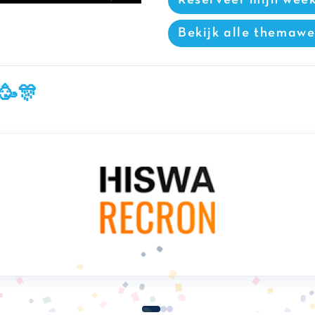
Bekijk alle themaw
 🥳🎊