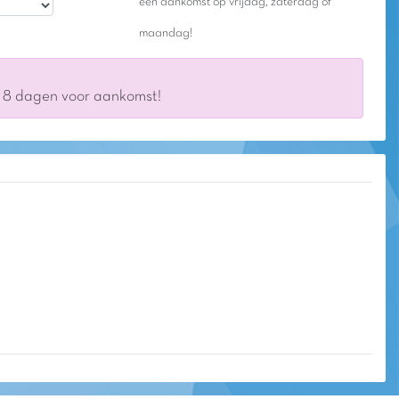
een aankomst op vrijdag, zaterdag of
maandag!
s 8 dagen voor aankomst!