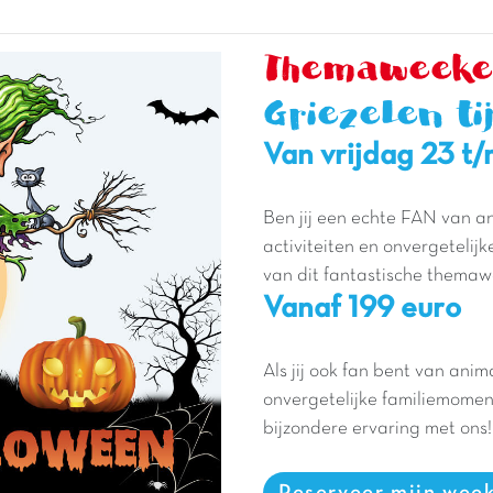
Themaweeke
Griezelen ti
Van vrijdag 23 t
Ben jij een echte FAN van a
activiteiten en onvergetel
van dit fantastische thema
Vanaf 199 euro
Als jij ook fan bent van ani
onvergetelijke familiemome
bijzondere ervaring met ons!
Reserveer mijn wee