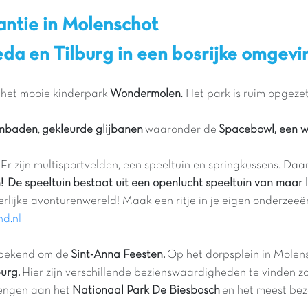
ntie in Molenschot
da en Tilburg in een bosrijke omgevi
t het mooie kinderpark
Wondermolen
. Het park is ruim opgeze
embaden
,
gekleurde glijbanen
waaronder de
Spacebowl, een w
 Er zijn multisportvelden, een speeltuin en springkussens. Da
! De speeltuin bestaat uit een openlucht speeltuin van maar
rlijke avonturenwereld! Maak een ritje in je eigen onderzeeë
d.nl
t bekend om de
Sint-Anna Feesten.
Op het dorpsplein in Molensch
urg.
Hier zijn verschillende bezienswaardigheden te vinden z
rengen aan het
Nationaal Park De Biesbosch
en het meest bez