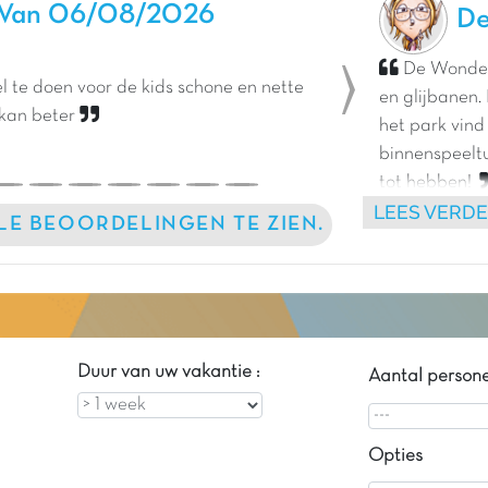
Van 06/08/2026
De
De Wonder
 te doen voor de kids schone en nette
en glijbanen.
Next
 kan beter
het park vind
binnenspeelt
tot hebben!
LEES VERD
LLE BEOORDELINGEN TE ZIEN.
Duur van uw vakantie :
Aantal person
Opties