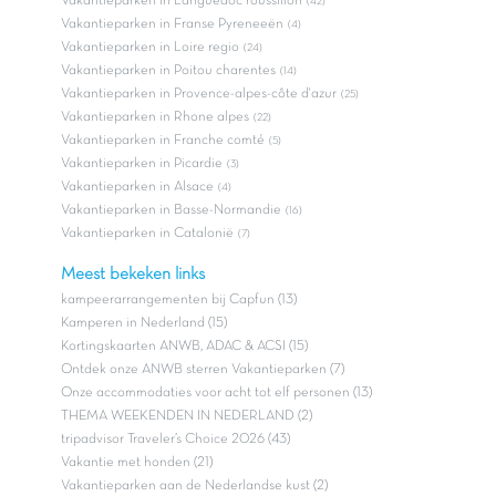
Vakantieparken in Languedoc roussillon
(42)
Vakantieparken in Franse Pyreneeën
(4)
Vakantieparken in Loire regio
(24)
Vakantieparken in Poitou charentes
(14)
Vakantieparken in Provence-alpes-côte d'azur
(25)
Vakantieparken in Rhone alpes
(22)
Vakantieparken in Franche comté
(5)
Vakantieparken in Picardie
(3)
Vakantieparken in Alsace
(4)
Vakantieparken in Basse-Normandie
(16)
Vakantieparken in Catalonië
(7)
Meest bekeken links
kampeerarrangementen bij Capfun (13)
Kamperen in Nederland (15)
Kortingskaarten ANWB, ADAC & ACSI (15)
Ontdek onze ANWB sterren Vakantieparken (7)
Onze accommodaties voor acht tot elf personen (13)
THEMA WEEKENDEN IN NEDERLAND (2)
tripadvisor Traveler’s Choice 2026 (43)
Vakantie met honden (21)
Vakantieparken aan de Nederlandse kust (2)