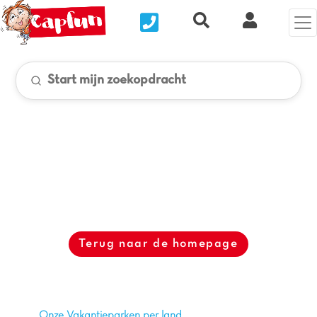
Nous contacter
Recherche rapide
Mijn Clix 
Start mijn zoekopdracht
Terug naar de homepage
Onze Vakantieparken per land