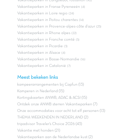
Vakantieparken in Languedoc roussillon
(42)
Vakantieparken in Franse Pyreneeën
(4)
Vakantieparken in Loire regio
(24)
Vakantieparken in Poitou charentes
(14)
Vakantieparken in Provence-alpes-côte d'azur
(25)
Vakantieparken in Rhone alpes
(22)
Vakantieparken in Franche comté
(5)
Vakantieparken in Picardie
(3)
Vakantieparken in Alsace
(4)
Vakantieparken in Basse-Normandie
(16)
Vakantieparken in Catalonië
(7)
Meest bekeken links
kampeerarrangementen bij Capfun (13)
Kamperen in Nederland (15)
Kortingskaarten ANWB, ADAC & ACSI (15)
Ontdek onze ANWB sterren Vakantieparken (7)
Onze accommodaties voor acht tot elf personen (13)
THEMA WEEKENDEN IN NEDERLAND (2)
tripadvisor Traveler’s Choice 2026 (43)
Vakantie met honden (21)
Vakantieparken aan de Nederlandse kust (2)