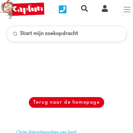
Nous contacter
Recherche rapide
Mijn Clix 
Start mijn zoekopdracht
Terug naar de homepage
Onze Vakantieparken per land