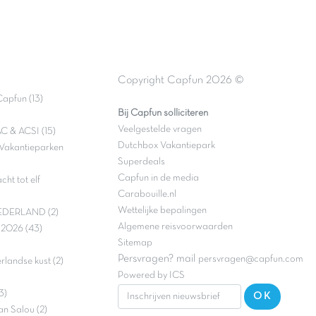
Copyright Capfun 2026 ©
apfun (13)
Bij Capfun solliciteren
Veelgestelde vragen
C & ACSI (15)
Dutchbox Vakantiepark
Vakantieparken
Superdeals
Capfun in de media
ht tot elf
Carabouille.nl
Wettelijke bepalingen
DERLAND (2)
Algemene reisvoorwaarden
e 2026 (43)
Sitemap
Persvragen? mail
persvragen@capfun.com
landse kust (2)
Powered by ICS
3)
OK
an Salou (2)