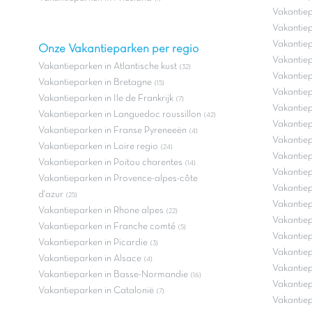
Vakantiep
Vakantiep
Vakantiep
Onze Vakantieparken per regio
Vakantiep
Vakantieparken in Atlantische kust
(32)
Vakantiep
Vakantieparken in Bretagne
(15)
Vakantie
Vakantieparken in Ile de Frankrijk
(7)
Vakantiep
Vakantieparken in Languedoc roussillon
(42)
Vakantiep
Vakantieparken in Franse Pyreneeën
(4)
Vakantiep
Vakantieparken in Loire regio
(24)
Vakantiep
Vakantieparken in Poitou charentes
(14)
Vakantiep
Vakantieparken in Provence-alpes-côte
Vakantiep
d'azur
(25)
Vakantie
Vakantieparken in Rhone alpes
(22)
Vakantiep
Vakantieparken in Franche comté
(5)
Vakantie
Vakantieparken in Picardie
(3)
Vakantiep
Vakantieparken in Alsace
(4)
Vakantiep
Vakantieparken in Basse-Normandie
(16)
Vakantiep
Vakantieparken in Catalonië
(7)
Vakantiep