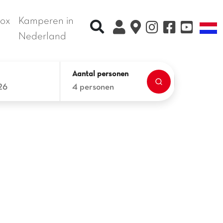
ox
Kamperen in
Recherche rapide
T
Nederland
Aantal personen
26
4 personen