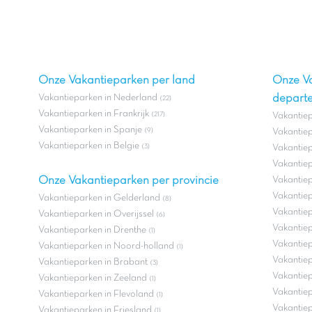
Onze Vakantieparken per land
Onze V
Vakantieparken in Nederland
depart
(22)
Vakantieparken in Frankrijk
(217)
Vakantie
Vakantieparken in Spanje
(9)
Vakantiep
Vakantieparken in Belgie
(3)
Vakantiep
Vakantiep
Onze Vakantieparken per provincie
Vakantiep
Vakantiepa
Vakantieparken in Gelderland
(8)
Vakantie
Vakantieparken in Overijssel
(6)
Vakantiep
Vakantieparken in Drenthe
(1)
Vakantiep
Vakantieparken in Noord-holland
(1)
Vakantie
Vakantieparken in Brabant
(3)
Vakantiep
Vakantieparken in Zeeland
(1)
Vakantiep
Vakantieparken in Flevoland
(1)
Vakantiep
Vakantieparken in Friesland
(1)