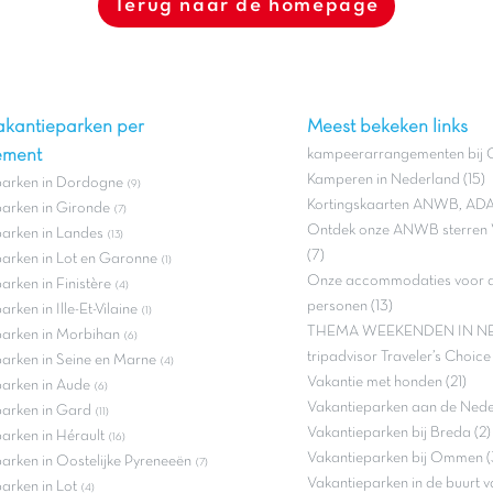
Terug naar de homepage
akantieparken per
Meest bekeken links
ement
kampeerarrangementen bij C
Kamperen in Nederland (15)
parken in Dordogne
(9)
Kortingskaarten ANWB, ADA
arken in Gironde
(7)
Ontdek onze ANWB sterren 
arken in Landes
(13)
(7)
arken in Lot en Garonne
(1)
Onze accommodaties voor ac
arken in Finistère
(4)
personen (13)
rken in Ille-Et-Vilaine
(1)
THEMA WEEKENDEN IN NE
parken in Morbihan
(6)
tripadvisor Traveler’s Choic
arken in Seine en Marne
(4)
Vakantie met honden (21)
arken in Aude
(6)
Vakantieparken aan de Neder
parken in Gard
(11)
Vakantieparken bij Breda (2)
arken in Hérault
(16)
Vakantieparken bij Ommen (
arken in Oostelijke Pyreneeën
(7)
Vakantieparken in de buurt v
arken in Lot
(4)