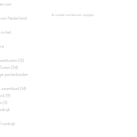
en van
Je cookie-voorkeuren wijzigen
n van Nederland
in het
ere
eltuinen (12)
Zones (34)
ge peuterbaden
t zwembad (14)
ck (9)
 (3)
nkrijk
rankrijk