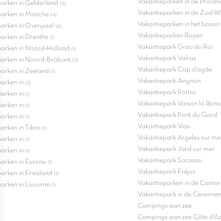
Vakantieparken in de Proven
arken in Gelderland
(8)
Vakantieparken in de Zuid-W
parken in Manche
(4)
Vakantieparken in het bassi
arken in Overijssel
(6)
Vakantieparken Royan
arken in Drenthe
(1)
Vakantiepark Grau du Roi
parken in Noord-Holland
(1)
Vakantiepark Valras
parken in Noord-Brabant
(3)
Vakantiepark Cap d'agde
arken in Zeeland
(1)
Vakantiepark Avignon
parken in
(3)
Vakantiepark Pornic
parken in
(1)
Vakantiepark Vaison la Rom
parken in
(1)
Vakantiepark Pont du Gard
parken in
(1)
Vakantiepark Vias
arken in Tibre
(1)
Vakantiepark Argeles sur me
parken in
(1)
Vakantiepark Jard sur mer
parken in
(1)
Vakantiepark Sarzeau
arken in Essone
(1)
Vakantiepark Fréjus
arken in Friesland
(1)
Vakantieparken in de Cama
arken in Livourne
(1)
Vakantiepark in de Cevenne
Campings aan zee
Campings aan zee Côte d'Az