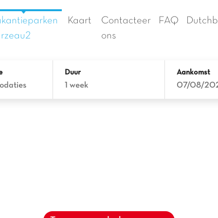
kantieparken
Kaart
Contacteer
FAQ
Dutchb
rzeau2
ons
e
Duur
Aankomst
odaties
1 week
07/08/20