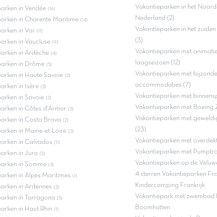
Vakantieparken in het Noord
arken in Vendée
(16)
Nederland (2)
arken in Charente Maritime
(14)
Vakantieparken in het zuide
arken in Var
(11)
(3)
arken in Vaucluse
(9)
Vakantieparken met animatie 
arken in Ardèche
(4)
laagseizoen (12)
parken in Drôme
(5)
Vakantieparken met bijzond
arken in Haute Savoie
(2)
accommodaties (7)
arken in Isère
(3)
Vakantieparken met binnenspe
arken in Savoie
(2)
Vakantieparken met Boeing 
arken in Côtes d'Armor
(3)
Vakantieparken met geweldi
arken in Costa Brava
(2)
(23)
arken in Maine-et-Loire
(2)
Vakantieparken met overdek
parken in Calvados
(11)
Vakantieparken met Pumptra
arken in Jura
(5)
Vakantieparken op de Veluwe
parken in Somme
(3)
4 sterren Vakantieparken Fra
arken in Alpes Maritimes
(1)
Kindercamping Frankrijk
arken in Ardennes
(2)
Vakantiepark met zwembad F
arken in Tarragona
(5)
Boomhutten
arken in Haut Rhin
(1)