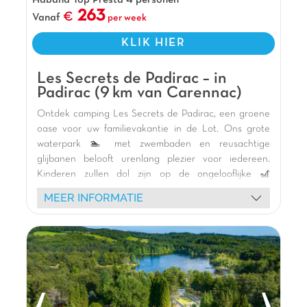
Habana Top Presta 4 personen
Verwarmd binnenzwembad
263
Vanaf
per week
KLIK HIER
Les Secrets de Padirac – in
Padirac (9 km van Carennac)
Ontdek camping Les Secrets de Padirac, een groene
oase voor uw familievakantie in de Lot. Ons grote
waterpark 🏊 met zwembaden en reusachtige
glijbanen belooft urenlang plezier voor iedereen.
Kinderen zullen dol zijn op de ongelooflijke 🎢
speeltuin in kasteelvorm. Verblijf in onze comfortabele
MEER INFORMATIE
🏕️ stacaravans met houten terras, genesteld in een
rustgevende natuurlijke omgeving. Profiteer van de
nabijheid van iconische bezienswaardigheden zoals
de 🌿 Gouffre de Padirac, de middeleeuwse stad 🏰
Rocamadour, en de charmante dorpjes Loubressac,
Autoire en Carennac. Een onvergetelijke vakantie
wacht op u in Padirac (46)!