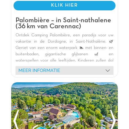
KLIK HIER
Palombière – in Saint-nathalene
(36 km van Carennac)
Ontdek Camping Palombière, een paradijs voor uw
vakantie in de Dordogne, in Saint-Nathalène. 🌿
Geniet van een enorm waterpark 🏊 met binnen- en
buitenbaden, gigantische glijbanen 🎢 en
waterspellen voor alle leeftijden. Kinderen zullen dol
zijn op het speelkasteel en de diverse animatie. 🥳
MEER INFORMATIE
Verblijf in onze comfortabele houten stacaravans 🏕️
en neem deel aan sportactiviteiten: basketbal,
tafeltennis, minigolf en jeu de boules. De camping
biedt levendige avonden, shows en schuimfeesten. 🤩
Verken de schatten van de Périgord Noir: Sarlat-la-
Canéda, La Roque-Gageac en Beynac-et-Cazenac
liggen vlakbij. Een onvergetelijke ervaring wacht op u!
De mening van Jasmijn