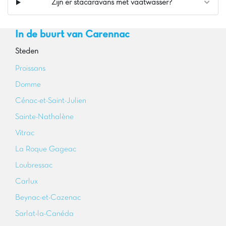
Zijn er stacaravans met vaatwasser?
In de buurt van Carennac
Steden
Proissans
Domme
Cénac-et-Saint-Julien
Sainte-Nathalène
Vitrac
La Roque Gageac
Loubressac
Carlux
Beynac-et-Cazenac
Sarlat-la-Canéda