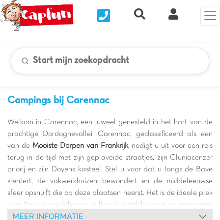
Nous contacter
Recherche rapide
Mijn Clix 
Start mijn zoekopdracht
Campings bij Carennac
Welkom in Carennac, een juweel genesteld in het hart van de
prachtige Dordognevallei. Carennac, geclassificeerd als een
van de
Mooiste Dorpen van Frankrijk
, nodigt u uit voor een reis
terug in de tijd met zijn geplaveide straatjes, zijn Cluniacenzer
priorij en zijn Doyens kasteel. Stel u voor dat u langs de Bave
slentert, de vakwerkhuizen bewondert en de middeleeuwse
sfeer opsnuift die op deze plaatsen heerst. Het is de ideale plek
voor familiewandelingen, culturele ontdekkingen en momenten
MEER INFORMATIE
van pure ontspanning.