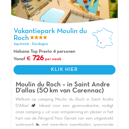
voorzieningen maken uw verblijf compleet.
Klantbeoordeling: 8.8/10.
De mening van Jasmijn
Als je naar de Dordogne komt, kun je net zo
Vakantiepark Moulin du Roch, Vakantiepark Aquitanië
Vakantiepark Moulin du
goed aan de kust gaan staan en direct vanaf het
Roch
vakantiepark de streek gaan verkennen! Dat is
Aquitanië
-
Dordogne
waar onze vaste gasten voor komen, en ook voor
de koelte in de zomer. Hier vind je weidse ruimtes
Habana Top Presta 4 personen
726
met alle comfort die je nodig hebt. Ontspanning
Vanaf
per week
gegarandeerd! Het park ligt in de buurt van
KLIK HIER
enkele van de mooiste dorpjes van Frankrijk: La
Roque-Gageac en Domme, die je niet mag
missen. Je kunt ze ook bewonderen vanuit een
Moulin du Roch – in Saint Andre
kano (vertrek vanaf het park) of een gabarre
D'allas (50 km van Carennac)
(een boot uit de Middeleeuwen) op de
Welkom op camping Moulin du Roch in Saint Andre
Dordogne.
D'Allas! 🏕️ Ideaal voor een gezinsvakantie, nodigt
Pluspunten
onze camping u uit voor ontspanning en plezier in het
hart van de Périgord Noir. Geniet van een uitgestrekt
Directe toegang tot de Dordogne
waterpark 🏊 met meerdere zwembaden, spannende
Verwarmd zwembad (vanaf 10/06)