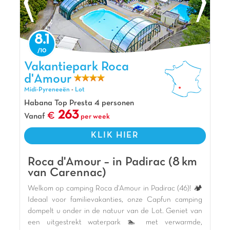
8.1
Vakantiepark Roca d'Amour, Vakantiepark Midi-Pyreneeën
Vakantiepark Roca
d'Amour
Midi-Pyreneeën
-
Lot
Habana Top Presta 4 personen
263
Vanaf
per week
KLIK HIER
Roca d'Amour – in Padirac (8 km
van Carennac)
Welkom op camping Roca d'Amour in Padirac (46)! 🏕️
Ideaal voor familievakanties, onze Capfun camping
dompelt u onder in de natuur van de Lot. Geniet van
een uitgestrekt waterpark 🏊 met verwarmde,