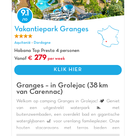
Er hangt een magische sfeer op dit
vakantiepark midden in het bos. Het restaurant
9.1
geeft uitzicht op het grote waterpark. Sarlat ligt
op slechts op 10 minuten. Fan van de Dordogne?
Vakantiepark Granges, Vakantiepark Aquitanië
Vakantiepark Granges
Dan is vakantiepark Palombière the place to be.
Aquitanië
-
Dordogne
Pluspunten
Habana Top Presta 4 personen
Verwarmd overdekt zwembad
279
Vanaf
per week
Waterglijbanen
KLIK HIER
Spacebowl en Double Slide
Granges – in Grolejac (38 km
van Carennac)
Welkom op camping Granges in Grolejac! 🏕️ Geniet
van een uitgestrekt waterpark 🏊 met
buitenzwembaden, een overdekt bad en gigantische
waterglijbanen 🎢 voor urenlang familieplezier. Onze
houten stacaravans met terras bieden een
rustgevende omgeving te midden van weelderig