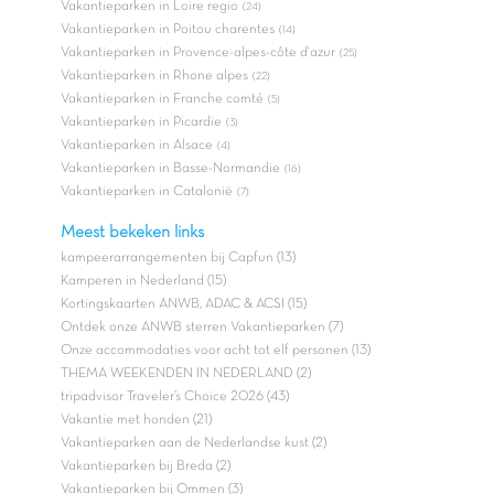
Vakantieparken in Loire regio
(24)
Vakantieparken in Poitou charentes
(14)
Vakantieparken in Provence-alpes-côte d'azur
(25)
Vakantieparken in Rhone alpes
(22)
Vakantieparken in Franche comté
(5)
Vakantieparken in Picardie
(3)
Vakantieparken in Alsace
(4)
Vakantieparken in Basse-Normandie
(16)
Vakantieparken in Catalonië
(7)
Meest bekeken links
kampeerarrangementen bij Capfun (13)
Kamperen in Nederland (15)
Kortingskaarten ANWB, ADAC & ACSI (15)
Ontdek onze ANWB sterren Vakantieparken (7)
Onze accommodaties voor acht tot elf personen (13)
THEMA WEEKENDEN IN NEDERLAND (2)
tripadvisor Traveler’s Choice 2026 (43)
Vakantie met honden (21)
Vakantieparken aan de Nederlandse kust (2)
Vakantieparken bij Breda (2)
Vakantieparken bij Ommen (3)