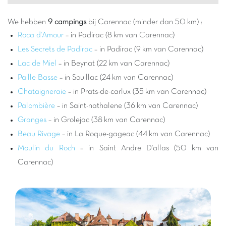
Kiezen voor een Capfun camping bij Carennac betekent uzelf
trakteren op een vakantie waar comfort en entertainment
We hebben
9 campings
bij Carennac (minder dan 50 km) :
centraal staan. Onze campings zijn ontworpen voor gezinnen,
Roca d'Amour
– in Padirac (8 km van Carennac)
met ongelooflijke
waterparken
, gigantische glijbanen en
Les Secrets de Padirac
– in Padirac (9 km van Carennac)
verwarmde zwembaden voor het plezier van iedereen. Terwijl
Lac de Miel
– in Beynat (22 km van Carennac)
de kinderen zich vermaken met onze mascottes Carabouille en
Paille Basse
– in Souillac (24 km van Carennac)
Funy, kunnen de ouders ontspannen aan het water of
Chataigneraie
– in Prats-de-carlux (35 km van Carennac)
deelnemen aan onze vele activiteiten. Het is de perfecte
gelegenheid om onvergetelijke herinneringen te creëren, te
Palombière
– in Saint-nathalene (36 km van Carennac)
lachen en volop te genieten van elk moment van uw vakantie.
Granges
– in Grolejac (38 km van Carennac)
De regio rond Carennac barst van de activiteiten voor alle
Beau Rivage
– in La Roque-gageac (44 km van Carennac)
smaken. Ga op avontuur in een kano op de Dordogne, verken
Moulin du Roch
– in Saint Andre D'allas (50 km van
de grotten van Padirac of Lacave, of bezoek de Maria-stad
Carennac)
Rocamadour, een niet te missen bezienswaardigheid.
Natuurliefhebbers kunnen genieten van de wandelpaden en de
groene landschappen. Voor fijnproevers laten de lokale
markten u de smaken van de streek ontdekken. Een verblijf op
een camping bij Carennac is de belofte van een vakantie rijk