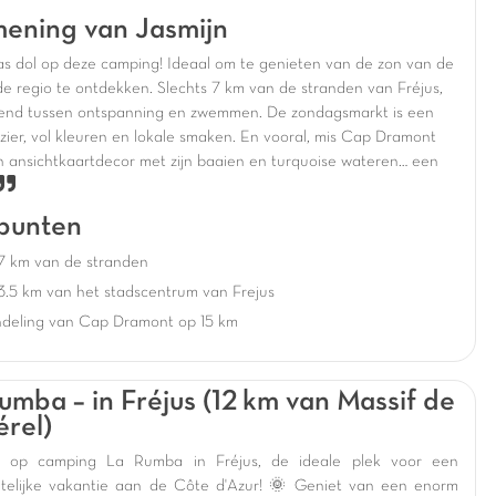
ening van Jasmijn
as dol op deze
camping
! Ideaal om te genieten van de
zon van de
de
regio
te ontdekken. Slechts
7 km van de stranden van Fréjus
,
lend tussen
ontspanning
en
zwemmen
. De
zondagsmarkt
is een
zier, vol
kleuren
en
lokale smaken
. En vooral, mis
Cap Dramont
en
ansichtkaartdecor
met zijn
baaien
en
turquoise wateren
een
punten
7 km van de stranden
3.5 km van het stadscentrum van Frejus
deling van Cap Dramont op 15 km
umba – in Fréjus (12 km van Massif de
érel)
 op camping La Rumba in Fréjus, de ideale plek voor een
telijke vakantie aan de Côte d'Azur! 🌞 Geniet van een enorm