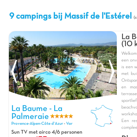
9 campings bij Massif de l'Estérel
(
La B
(10 
Welkom 
een onv
is een 
met bui
Ontspan
en mas
terrass
sportli
La Baume - La Palmeraie, Vakantiepark Provence-Alpen-Côte
La Baume - La
beachvo
d'Azur
worksho
Palmeraie
Een re
Provence-Alpen-Côte d'Azur
-
Var
complee
Sun TV met airco 4/6 personen