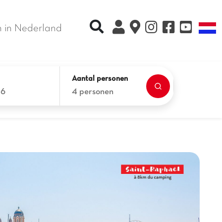
Recherche rapide
T
 in Nederland
Aantal personen
26
4 personen