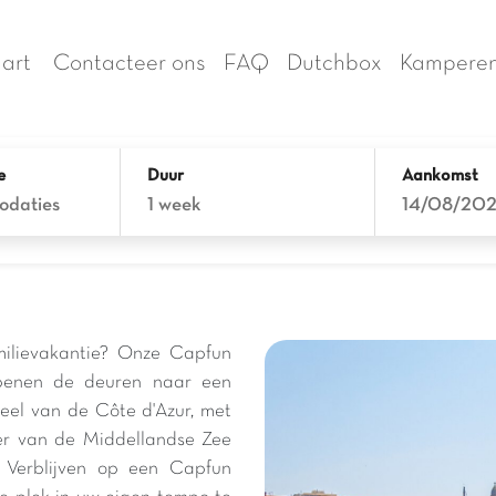
art
Contacteer ons
FAQ
Dutchbox
Kamperen
e
Duur
Aankomst
odaties
1 week
14/08/20
milievakantie? Onze Capfun
penen de deuren naar een
weel van de Côte d'Azur, met
ter van de Middellandse Zee
 Verblijven op een Capfun