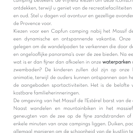
camping betekent de vrijheid kiezen om deze iconisch
ontdekken, terwijl u geniet van de recreatiefaciliteite
en oud. Stel u dagen vol avontuur en gezellige avond
de Provence voor.
Kiezen voor een Capfun camping nabij het Massif de 
een dynamische en ontspannende vakantie. Onze 
gelegen om de wandelpaden te verkennen die door de
en ongelooflijke panorama's over de zee bieden. Na e
wat is er dan fijner dan afkoelen in onze
waterparken
zwembaden? De kinderen zullen dol zijn op onze k
animatie, terwijl de ouders kunnen ontspannen aan 
de aangeboden sportactiviteiten. Het is de beloft
kostbare familieherinneringen.
De omgeving van het Massif de l'Estérel barst van de 
Naast wandelen en mountainbiken in het massief
geneugten van de zee op de fijne zandstranden of
enkele minuten van onze campings liggen. Duiken, pad
allemaal manieren om de schoonheid van de kustlijn t