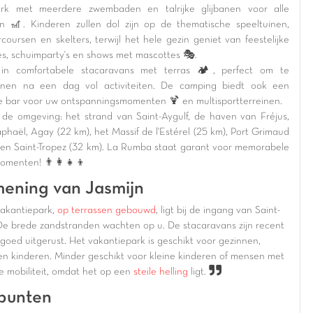
ark met meerdere zwembaden en talrijke glijbanen voor alle
den 🎢. Kinderen zullen dol zijn op de thematische speeltuinen,
coursen en skelters, terwijl het hele gezin geniet van feestelijke
es, schuimparty's en shows met mascottes 🎭.
f in comfortabele stacaravans met terras 🏕️, perfect om te
nnen na een dag vol activiteiten. De camping biedt ook een
ge bar voor uw ontspanningsmomenten 🍹 en multisportterreinen.
de omgeving: het strand van Saint-Aygulf, de haven van Fréjus,
phaël, Agay (22 km), het Massif de l'Estérel (25 km), Port Grimaud
 en Saint-Tropez (32 km). La Rumba staat garant voor memorabele
omenten! 👨‍👩‍👧‍👦
ening van Jasmijn
vakantiepark,
op terrassen gebouwd
, ligt bij de ingang van
Saint-
 De
brede zandstranden
wachten op u. De
stacaravans
zijn
recent
 goed uitgerust
. Het vakantiepark is geschikt voor
gezinnen
,
en
kinderen
.
Minder geschikt voor kleine kinderen of mensen met
e mobiliteit, omdat het op een
steile helling
ligt.
punten