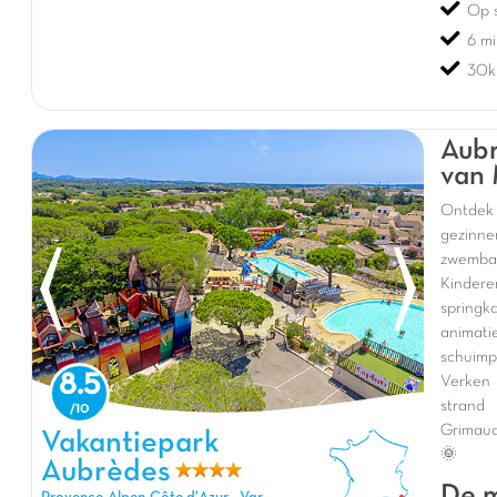
Op s
6 m
30k
Aubr
van 
Ontdek 
gezinn
zwemba
Kinder
spring
animati
schuimp
8.5
Verken
strand 
Grimaud
Vakantiepark Aubrèdes, Vakantiepark Provence-Alpen-Côte
Vakantiepark
🌞
d'Azur
Aubrèdes
De m