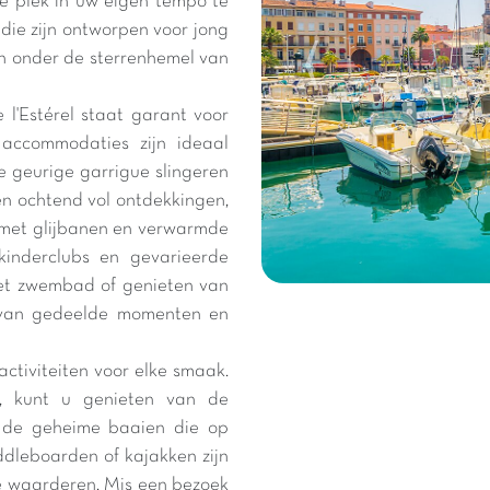
e plek in uw eigen tempo te
n die zijn ontworpen voor jong
en onder de sterrenhemel van
l'Estérel staat garant voor
accommodaties zijn ideaal
 geurige garrigue slingeren
en ochtend vol ontdekkingen,
met glijbanen en verwarmde
inderclubs en gevarieerde
het zwembad of genieten van
e van gedeelde momenten en
activiteiten voor elke smaak.
, kunt u genieten van de
 de geheime baaien die op
dleboarden of kajakken zijn
e waarderen. Mis een bezoek