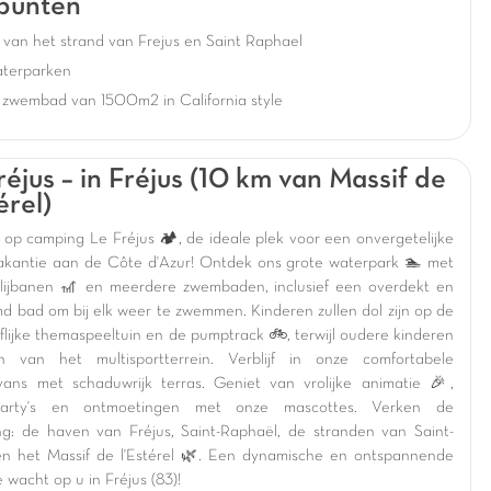
punten
van het strand van Frejus en Saint Raphael
aterparken
 zwembad van 1500m2 in California style
réjus – in Fréjus (10 km van Massif de
érel)
op camping Le Fréjus 🏕️, de ideale plek voor een onvergetelijke
vakantie aan de Côte d'Azur! Ontdek ons grote waterpark 🏊 met
lijbanen 🎢 en meerdere zwembaden, inclusief een overdekt en
d bad om bij elk weer te zwemmen. Kinderen zullen dol zijn op de
flijke themaspeeltuin en de pumptrack 🚲, terwijl oudere kinderen
n van het multisportterrein. Verblijf in onze comfortabele
vans met schaduwrijk terras. Geniet van vrolijke animatie 🎉,
party's en ontmoetingen met onze mascottes. Verken de
g: de haven van Fréjus, Saint-Raphaël, de stranden van Saint-
en het Massif de l'Estérel 🌿. Een dynamische en ontspannende
 wacht op u in Fréjus (83)!