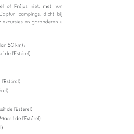
l of Fréjus niet, met hun
apfun campings, dicht bij
uw excursies en garanderen u
dan 50 km) :
f de l'Estérel)
l'Estérel)
rel)
f de l'Estérel)
Massif de l'Estérel)
l)