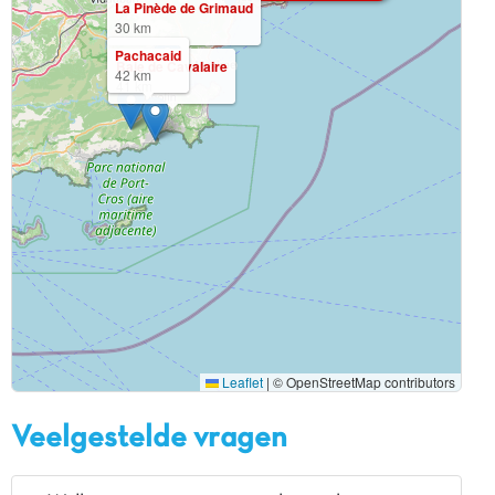
La Pinède de Grimaud
30 km
Pachacaid
Baie de Cavalaire
42 km
41 km
Leaflet
|
© OpenStreetMap contributors
Veelgestelde vragen