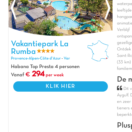
waterp
leeftij
hangpar
animati
Verblij
ontspa
Vakantiepark La Rumba, Vakantiepark Provence-Alpen-Côte
Vakantiepark La
gezelli
d'Azur
Ontdek 
Rumba
Saint-Ra
Provence-Alpen-Côte d'Azur
-
Var
(33 km)
Habana Top Presta 4 personen
familiem
294
Vanaf
per week
De m
KLIK HIER
Dit 
Aygulf
.
en
zeer
tieners
beperkt
Plus