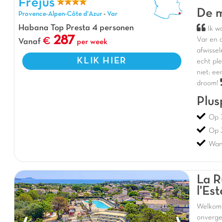
Fréjus
De m
Provence-Alpen-Côte d'Azur
-
Var
Habana Top Presta 4 personen
Ik w
287
Var
en 
Vanaf
per week
afwisse
KLIK HIER
echt ple
niet: e
droom!
Plus
Op 
Op 
Wan
La R
l'Est
Welkom
onverge