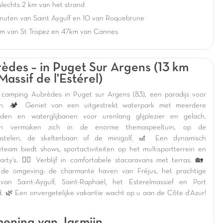
lechts 2 km van het strand
inuten van Saint Aygulf en 10 van Roquebrune
m van St Tropez en 47km van Cannes
èdes – in Puget Sur Argens (13 km
Massif de l'Estérel)
camping Aubrèdes in Puget sur Argens (83), een paradijs voor
en. 🏕️ Geniet van een uitgestrekt waterpark met meerdere
den en waterglijbanen voor urenlang glijplezier en gelach.
en vermaken zich in de enorme themaspeeltuin, op de
kastelen, de skelterbaan of de minigolf. 🎢 Een dynamisch
eteam biedt shows, sportactiviteiten op het multisportterrein en
arty's. 🤸‍♂️ Verblijf in comfortabele stacaravans met terras. 🏡
 de omgeving: de charmante haven van Fréjus, het prachtige
van Saint-Aygulf, Saint-Raphaël, het Esterelmassief en Port
. 🌿 Een onvergetelijke vakantie wacht op u aan de Côte d'Azur!
ening van Jasmijn