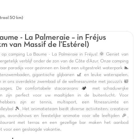
straal 50 km)
aume - La Palmeraie – in Fréjus
km van Massif de l'Estérel)
op camping La Baume - La Palmeraie in Fréjus! 🌞 Geniet van
ergetelijk verblijf onder de zon van de Côte d'Azur. Onze camping
waar paradijs voor gezinnen en biedt een uitgestrekt waterpark 🏊
tenzwembaden, gigantische glijbanen 🎢 en leuke waterspelen.
 in ons overdekte zwembad of de wellnessruimte met jacuzzi's 🛀
sages. De comfortabele stacaravans 🏕️ met schaduwrijke
en zijn perfect voor uw maaltijden in de buitenlucht. Voor
efhebbers zijn er tennis, multisport, een fitnessruimte en
lleybal 🎾. Het animatieteam biedt diverse activiteiten: creatieve
ps, avondshows en feestelijke animatie voor alle leeftijden 🎉.
staurant met terras en een gezellige bar maken het aanbod
t voor een geslaagde vakantie.