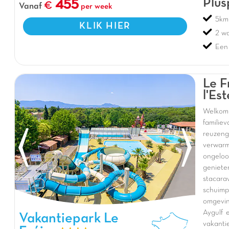
Plus
455
Vanaf
per week
5km 
KLIK HIER
2 w
Een
Le F
l'Est
Welkom 
familie
reuzeng
verwarm
ongeloo
geniete
stacara
schuim
omgevin
Aygulf 
Vakantiepark Le Fréjus, Vakantiepark Provence-Alpen-Côte
Vakantiepark Le
vakantie
d'Azur