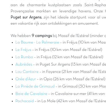
aan de charmante kustplaatsen zoals Saint-Raphaë
Provençaalse markten en levendige havens. Onze C
Puget sur Argens
, zijn het ideale startpunt voor al 
een vakantie rijk aan ontdekkingen en amusement.
We hebben
9 campings
bij Massif de l'Estérel (minder 
La Baume - La Palmeraie
– in Fréjus (10 km van Massi
Le Fréjus
– in Fréjus (10 km van Massif de l'Estérel)
La Rumba
– in Fréjus (12 km van Massif de l'Estérel)
Aubrèdes
– in Puget Sur Argens (13 km van Massif de 
Lou Cantaire
– in Fayence (21 km van Massif de l'Esté
Orée d'Azur
– in Opio (26 km van Massif de l'Estérel)
La Pinède de Grimaud
– in Grimaud (30 km van Massi
Baie de Cavalaire
– in Cavalaire-sur-mer (41 km van 
Pachacaid
– in La Mole (42 km van Massif de l'Estére