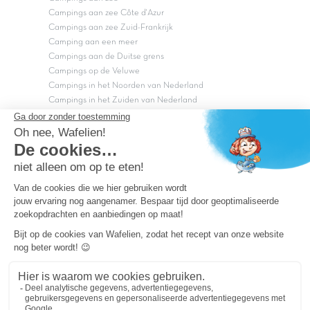
Campings aan zee Côte d'Azur
Campings aan zee Zuid-Frankrijk
Camping aan een meer
Campings aan de Duitse grens
Campings op de Veluwe
Campings in het Noorden van Nederland
Campings in het Zuiden van Nederland
Copyright Capfun 2026 ©
Bij Capfun solliciteren
Veelgestelde vragen
Dutchbox Vakantiepark
Superdeals
Capfun in de media
Carabouille.nl
Wettelijke bepalingen
Algemene reisvoorwaarden
Sitemap
Persvragen? mail
persvragen@capfun.com
Powered by ICS