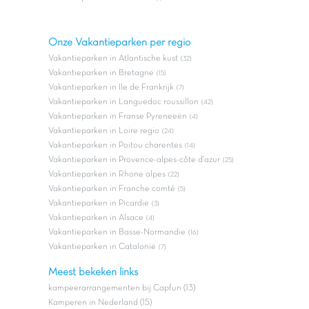
Onze Vakantieparken per regio
Vakantieparken in Atlantische kust
(32)
Vakantieparken in Bretagne
(15)
Vakantieparken in Ile de Frankrijk
(7)
Vakantieparken in Languedoc roussillon
(42)
Vakantieparken in Franse Pyreneeën
(4)
Vakantieparken in Loire regio
(24)
Vakantieparken in Poitou charentes
(14)
Vakantieparken in Provence-alpes-côte d'azur
(25)
Vakantieparken in Rhone alpes
(22)
Vakantieparken in Franche comté
(5)
Vakantieparken in Picardie
(3)
Vakantieparken in Alsace
(4)
Vakantieparken in Basse-Normandie
(16)
Vakantieparken in Catalonië
(7)
Meest bekeken links
kampeerarrangementen bij Capfun (13)
Kamperen in Nederland (15)