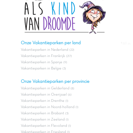
Onze Vakantieparken per land
#All in
Vakantieparken in Nederland
(22)
Vakantieparken in Frankrijk
(217)
Vakantieparken in Spanje
(9)
Vakantieparken in Belgie
(3)
Onze Vakantieparken per provincie
Vakantieparken in Gelderland
(8)
Vakantieparken in Overijssel
(6)
Vakantieparken in Drenthe
(1)
Vakantieparken in Noord-holland
(1)
Vakantieparken in Brabant
(3)
Vakantieparken in Zeeland
(1)
Vakantieparken in Flevoland
(1)
Vakantieparken in Friesland
(1)