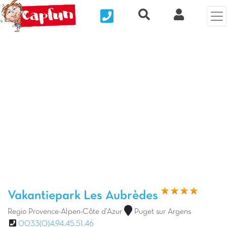
Nous contacter
Recherche rapide
Mijn Clix 
Vorige foto
Vol
Vakantiepark Les Aubrèdes
Regio Provence-Alpen-Côte d'Azur
Puget sur Argens
0033(0)4.94.45.51.46