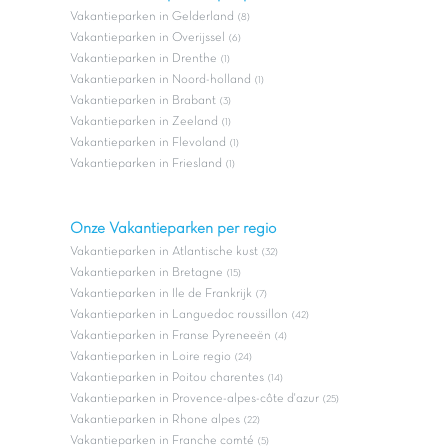
Vakantieparken in Gelderland
(8)
Vakantieparken in Overijssel
(6)
Vakantieparken in Drenthe
(1)
Vakantieparken in Noord-holland
(1)
Vakantieparken in Brabant
(3)
Vakantieparken in Zeeland
(1)
Vakantieparken in Flevoland
(1)
Vakantieparken in Friesland
(1)
Onze Vakantieparken per regio
Vakantieparken in Atlantische kust
(32)
Vakantieparken in Bretagne
(15)
Vakantieparken in Ile de Frankrijk
(7)
Vakantieparken in Languedoc roussillon
(42)
Vakantieparken in Franse Pyreneeën
(4)
Vakantieparken in Loire regio
(24)
Vakantieparken in Poitou charentes
(14)
Vakantieparken in Provence-alpes-côte d'azur
(25)
Vakantieparken in Rhone alpes
(22)
Vakantieparken in Franche comté
(5)