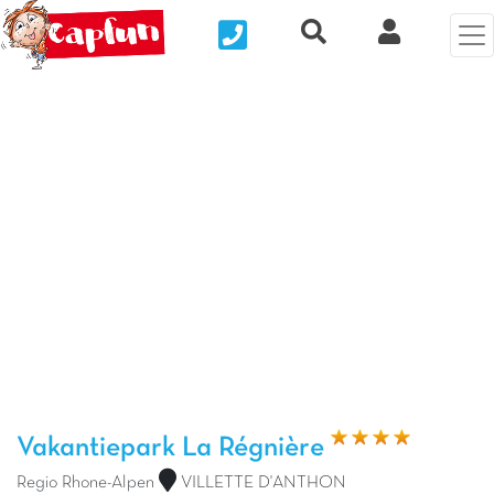
Nous contacter
Recherche rapide
Mijn Clix 
Vorige foto
Vol
Vakantiepark La Régnière
Regio Rhone-Alpen
VILLETTE D'ANTHON