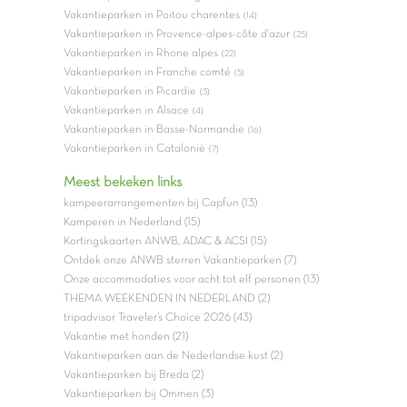
Vakantieparken in Poitou charentes
(14)
Vakantieparken in Provence-alpes-côte d'azur
(25)
Vakantieparken in Rhone alpes
(22)
Vakantieparken in Franche comté
(5)
Vakantieparken in Picardie
(3)
Vakantieparken in Alsace
(4)
Vakantieparken in Basse-Normandie
(16)
Vakantieparken in Catalonië
(7)
Meest bekeken links
kampeerarrangementen bij Capfun (13)
Kamperen in Nederland (15)
Kortingskaarten ANWB, ADAC & ACSI (15)
Ontdek onze ANWB sterren Vakantieparken (7)
Onze accommodaties voor acht tot elf personen (13)
THEMA WEEKENDEN IN NEDERLAND (2)
tripadvisor Traveler’s Choice 2026 (43)
Vakantie met honden (21)
Vakantieparken aan de Nederlandse kust (2)
Vakantieparken bij Breda (2)
Vakantieparken bij Ommen (3)