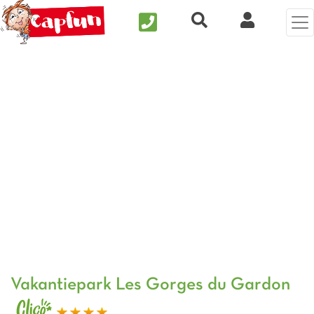
Nous contacter
Recherche rapide
Mijn Clix 
Vorige foto
Vol
Vakantiepark Les Gorges du Gardon