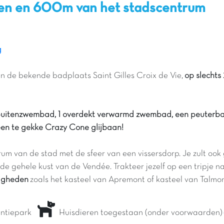
den en 600m van het stadscentrum
g
 in de bekende badplaats Saint Gilles Croix de Vie,
op slechts
buitenzwembad, 1 overdekt verwarmd zwembad, een peuterbad
 een te gekke Crazy Cone glijbaan!
rum van de stad met de sfeer van een vissersdorp. Je zult oo
de gehele kust van de Vendée. Trakteer jezelf op een tripje n
digheden
zoals het kasteel van Apremont of kasteel van Talmon
kantiepark
Huisdieren toegestaan (onder voorwaarden)