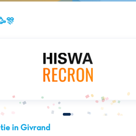
🥳🎊
tie in Givrand