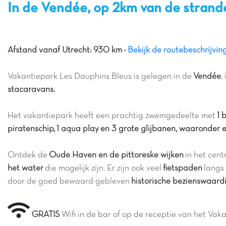
In de Vendée, op 2km van de stran
Afstand vanaf Utrecht: 930 km -
Bekijk de routebeschrijvin
Vakantiepark Les Dauphins Bleus is gelegen in de
Vendée
,
stacaravans.
Het vakantiepark heeft een prachtig zwemgedeelte met
1 
piratenschip, 1 aqua play en 3 grote glijbanen, waaronder
Ontdek de
Oude Haven en de pittoreske wijken
in het cent
het water
die mogelijk zijn. Er zijn ook veel
fietspaden
langs 
door de goed bewaard gebleven
historische bezienswaar
GRATIS
Wifi in de bar of op de receptie van het Va