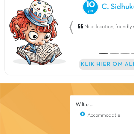
10
C. Sidhu
Nice location, friendly s
Previous
KLIK HIER OM A
Wilt u ...
Accommodatie