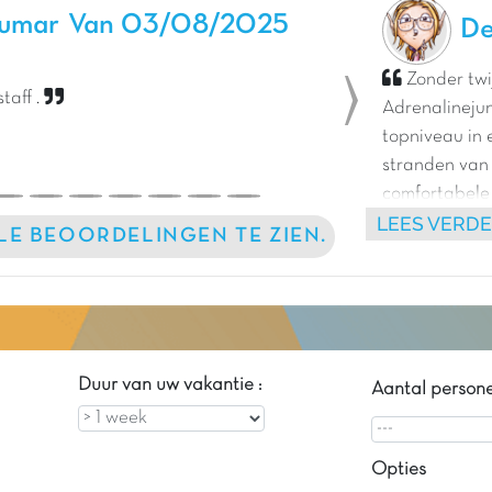
kumar
Van 03/08/2025
De
Zonder twi
taff .
Adrenalinejun
Next
topniveau in 
stranden van
comfortabele 
LEES VERD
de spectacul
LLE BEOORDELINGEN TE ZIEN.
van een zonni
tussen de ad
naar de pitto
Duur van uw vakantie :
Aantal person
Opties