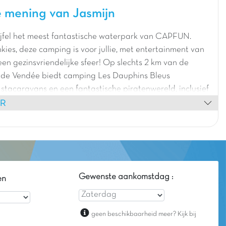
 mening van Jasmijn
jfel het meest fantastische waterpark van CAPFUN.
kies, deze camping is voor jullie, met entertainment van
een gezinsvriendelijke sfeer! Op slechts 2 km van de
 de Vendée biedt camping Les Dauphins Bleus
stacaravans en een fantastische piratenwereld, inclusief
ER
aire waterglijbanen Spacebowl en Crazy Cone. Geniet
ge en onvergetelijke ervaring midden in de kuststreek,
renalinekick in de verwarmde zwembaden en fietstochten
reske haven van Saint-Gilles-Croix-de-Vie.
Gewenste aankomstdag :
en
geen beschikbaarheid meer? Kijk bij