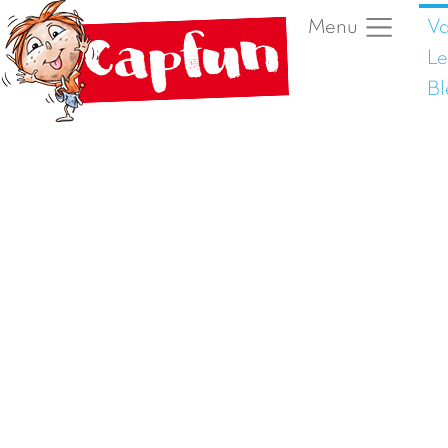
Va
Menu
Le
Bl
Vorige foto