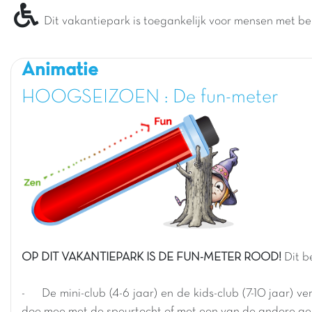
Dit vakantiepark is toegankelijk voor mensen met be
Animatie
HOOGSEIZOEN : De fun-meter
OP DIT VAKANTIEPARK IS DE FUN-METER ROOD!
Dit b
- De mini-club (4-6 jaar) en de kids-club (7-10 jaar) v
doe mee met de speurtocht of met een van de andere geze