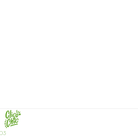
s
.03