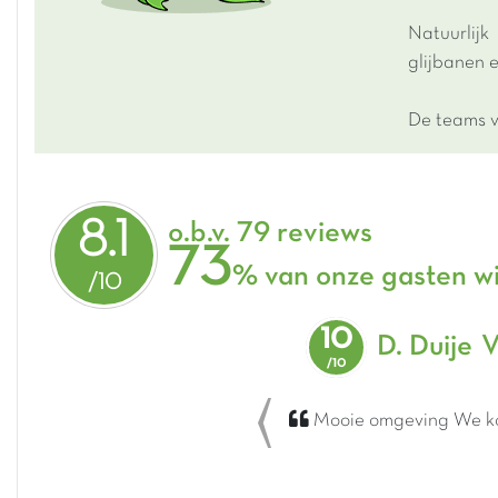
Natuurlij
glijbanen e
De teams v
8.1
o.b.v. 79 reviews
73
% van onze gasten w
10
D. Duije
V
Mooie omgeving We kom
Previous