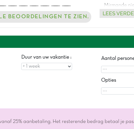
Mirmande niet
LEES VERD
LLE BEOORDELINGEN TE ZIEN.
Duur van uw vakantie :
Aantal person
Opties
 vanaf 25% aanbetaling. Het resterende bedrag betaal je pa