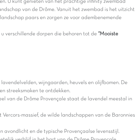
en. U kunt genieten van het prachtige infinity zwembad
e landschap van de Drôme. Vanuit het zwembad is het uitzicht
 het landschap paars en zorgen ze voor adembenemende
t u verschillende dorpen die behoren tot de
“Mooiste
 lavendelvelden, wijngaarden, heuvels en olijfbomen. De
 en streeksmaken te ontdekken.
deel van de Drôme Provençale staat de lavendel meestal in
t Vercors-massief, de wilde landschappen van de Baronnies
 avondlicht en de typische Provençaalse levensstijl.
telijk verblijf in het hart van de Drôme Provençale.