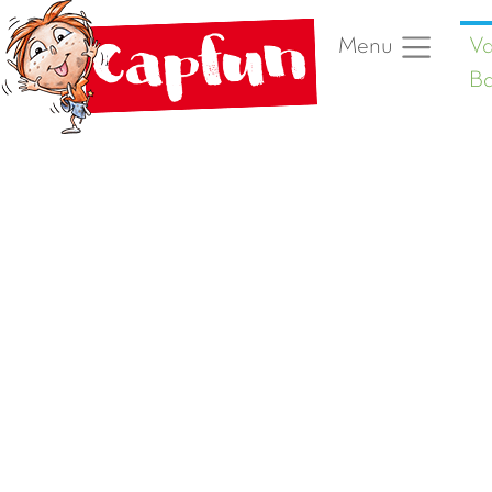
Va
Menu
Ba
Vorige foto