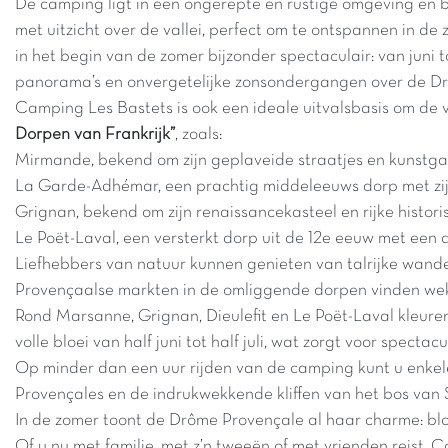
De camping ligt in een ongerepte en rustige omgeving en b
met uitzicht over de vallei, perfect om te ontspannen in de
in het begin van de zomer bijzonder spectaculair: van jun
panorama’s en onvergetelijke zonsondergangen over de D
Camping Les Bastets is ook een ideale uitvalsbasis om de 
Dorpen van Frankrijk”
, zoals:
Mirmande, bekend om zijn geplaveide straatjes en kunstgal
La Garde-Adhémar, een prachtig middeleeuws dorp met zi
Grignan, bekend om zijn renaissancekasteel en rijke histor
Le Poët-Laval, een versterkt dorp uit de 12e eeuw met een
Liefhebbers van natuur kunnen genieten van talrijke wande
Provençaalse markten in de omliggende dorpen vinden weke
Rond Marsanne, Grignan, Dieulefit en Le Poët-Laval kleure
volle bloei van half juni tot half juli, wat zorgt voor spec
Op minder dan een uur rijden van de camping kunt u enkel
Provençales en de indrukwekkende kliffen van het bos van 
In de zomer toont de Drôme Provençale al haar charme: blo
Of u nu met familie, met z’n tweeën of met vrienden reist, 