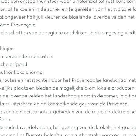
iedt een ontspannen sfeer waar u helemaal tot rust kunt kom
 zon, af te koelen in de zomer en te genieten van het typisch
i tot ongeveer half juli kleuren de bloeiende lavendelvelden
rôme Provençale.
vele schatten van de regio te ontdekken. In de omgeving vind
erijen
jn beroemde kruidentuin
ische erfgoed
 authentieke charme
lroutes en fietstochten door het Provençaalse landschap met
lijks plaats en bieden de mogelijkheid om lokale producten
n de lavendelvelden het landschap paars in de zomer. In dit 
taculaire uitzichten en de kenmerkende geur van de Provence.
e van de mooiste natuurgebieden van de regio ontdekken: he
Saou.
eiende lavendelvelden, het gezang van de krekels, het gouden
Camping Les Bastets belooft u een authentiek, warm en onverge