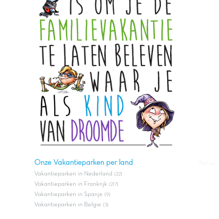
Onze Vakantieparken per land
#All in
Vakantieparken in Nederland
(22)
Vakantieparken in Frankrijk
(217)
Vakantieparken in Spanje
(9)
Vakantieparken in Belgie
(3)