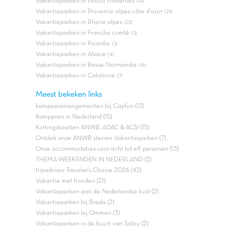
Vakantieparken in Poitou charentes
(14)
Vakantieparken in Provence-alpes-côte d'azur
(25)
Vakantieparken in Rhone alpes
(22)
Vakantieparken in Franche comté
(5)
Vakantieparken in Picardie
(3)
Vakantieparken in Alsace
(4)
Vakantieparken in Basse-Normandie
(16)
Vakantieparken in Catalonië
(7)
Meest bekeken links
kampeerarrangementen bij Capfun (13)
Kamperen in Nederland (15)
Kortingskaarten ANWB, ADAC & ACSI (15)
Ontdek onze ANWB sterren Vakantieparken (7)
Onze accommodaties voor acht tot elf personen (13)
THEMA WEEKENDEN IN NEDERLAND (2)
tripadvisor Traveler’s Choice 2026 (43)
Vakantie met honden (21)
Vakantieparken aan de Nederlandse kust (2)
Vakantieparken bij Breda (2)
Vakantieparken bij Ommen (3)
Vakantieparken in de buurt van Salou (2)