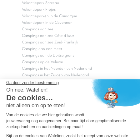
Vakantiepark Sarzeau
Vakantiepark Fréjus
Vakantieparken in de Camargue
Vakantiepark in de Cevennen
Campings aan zee
Campings aan zee Côte d'Azur
Campings aan zee Zuid-Frankrijk
Camping aan een meer
Campings aan de Duitse grens
Campings op de Veluwe
Campings in het Noorden van Nederland
Campings in het Zuiden van Nederland
Copyright Capfun 2026 ©
Bij Capfun solliciteren
Veelgestelde vragen
Dutchbox Vakantiepark
Superdeals
Capfun in de media
Carabouille.nl
Wettelijke bepalingen