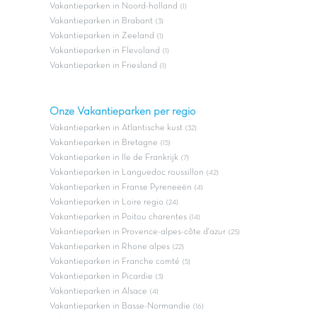
Vakantieparken in Noord-holland
(1)
Vakantieparken in Brabant
(3)
Vakantieparken in Zeeland
(1)
Vakantieparken in Flevoland
(1)
Vakantieparken in Friesland
(1)
Onze Vakantieparken per regio
Vakantieparken in Atlantische kust
(32)
Vakantieparken in Bretagne
(15)
Vakantieparken in Ile de Frankrijk
(7)
Vakantieparken in Languedoc roussillon
(42)
Vakantieparken in Franse Pyreneeën
(4)
Vakantieparken in Loire regio
(24)
Vakantieparken in Poitou charentes
(14)
Vakantieparken in Provence-alpes-côte d'azur
(25)
Vakantieparken in Rhone alpes
(22)
Vakantieparken in Franche comté
(5)
Vakantieparken in Picardie
(3)
Vakantieparken in Alsace
(4)
Vakantieparken in Basse-Normandie
(16)