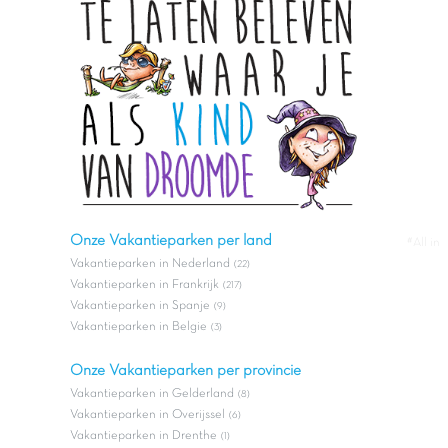
Onze Vakantieparken per land
#All in
Vakantieparken in Nederland
(22)
Vakantieparken in Frankrijk
(217)
Vakantieparken in Spanje
(9)
Vakantieparken in Belgie
(3)
Onze Vakantieparken per provincie
Vakantieparken in Gelderland
(8)
Vakantieparken in Overijssel
(6)
Vakantieparken in Drenthe
(1)