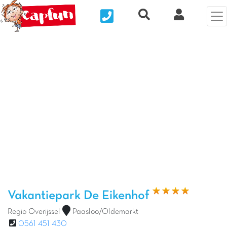
Nous contacter
Recherche rapide
Mijn Clix 
Vorige foto
Vol
Vakantiepark De Eikenhof
Regio Overijssel
Paasloo/Oldemarkt
0561 451 430