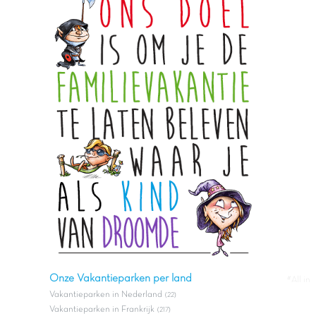
Onze Vakantieparken per land
#All in
Vakantieparken in Nederland
(22)
Vakantieparken in Frankrijk
(217)