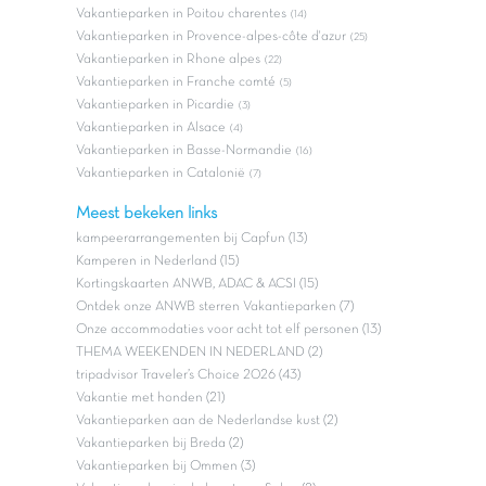
Vakantieparken in Poitou charentes
(14)
Vakantieparken in Provence-alpes-côte d'azur
(25)
Vakantieparken in Rhone alpes
(22)
Vakantieparken in Franche comté
(5)
Vakantieparken in Picardie
(3)
Vakantieparken in Alsace
(4)
Vakantieparken in Basse-Normandie
(16)
Vakantieparken in Catalonië
(7)
Meest bekeken links
kampeerarrangementen bij Capfun (13)
Kamperen in Nederland (15)
Kortingskaarten ANWB, ADAC & ACSI (15)
Ontdek onze ANWB sterren Vakantieparken (7)
Onze accommodaties voor acht tot elf personen (13)
THEMA WEEKENDEN IN NEDERLAND (2)
tripadvisor Traveler’s Choice 2026 (43)
Vakantie met honden (21)
Vakantieparken aan de Nederlandse kust (2)
Vakantieparken bij Breda (2)
Vakantieparken bij Ommen (3)