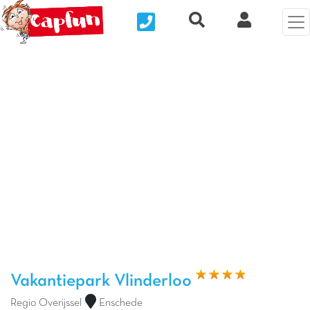
Nous contacter
Recherche rapide
Mijn Clix 
Vorige foto
Vol
Vakantiepark Vlinderloo
Regio Overijssel
Enschede