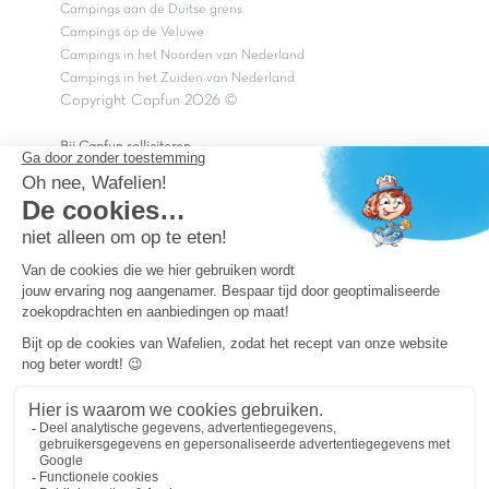
Campings aan de Duitse grens
Campings op de Veluwe
Campings in het Noorden van Nederland
Campings in het Zuiden van Nederland
Copyright Capfun 2026 ©
Bij Capfun solliciteren
Veelgestelde vragen
Dutchbox Vakantiepark
Superdeals
Capfun in de media
Carabouille.nl
Wettelijke bepalingen
Algemene reisvoorwaarden
Sitemap
Persvragen? mail
persvragen@capfun.com
Powered by ICS
OK