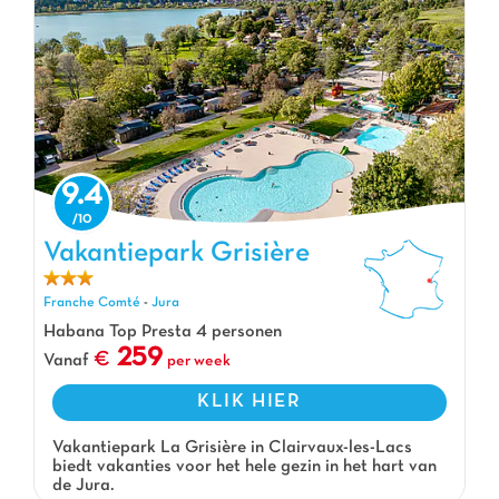
9.4
Vakantiepark Grisière
Vakantiepark Grisière, Vakantiepark Franche Comté
Franche Comté
-
Jura
Habana Top Presta 4 personen
259
Vanaf
per week
KLIK HIER
Vakantiepark La Grisière in Clairvaux-les-Lacs
biedt vakanties voor het hele gezin in het hart van
de Jura.