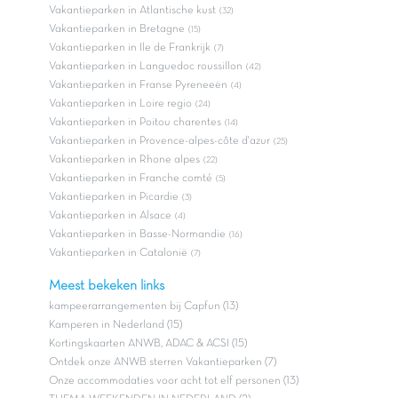
Vakantieparken in Atlantische kust
(32)
Vakantieparken in Bretagne
(15)
Vakantieparken in Ile de Frankrijk
(7)
Vakantieparken in Languedoc roussillon
(42)
Vakantieparken in Franse Pyreneeën
(4)
Vakantieparken in Loire regio
(24)
Vakantieparken in Poitou charentes
(14)
Vakantieparken in Provence-alpes-côte d'azur
(25)
Vakantieparken in Rhone alpes
(22)
Vakantieparken in Franche comté
(5)
Vakantieparken in Picardie
(3)
Vakantieparken in Alsace
(4)
Vakantieparken in Basse-Normandie
(16)
Vakantieparken in Catalonië
(7)
Meest bekeken links
kampeerarrangementen bij Capfun (13)
Kamperen in Nederland (15)
Kortingskaarten ANWB, ADAC & ACSI (15)
Ontdek onze ANWB sterren Vakantieparken (7)
Onze accommodaties voor acht tot elf personen (13)