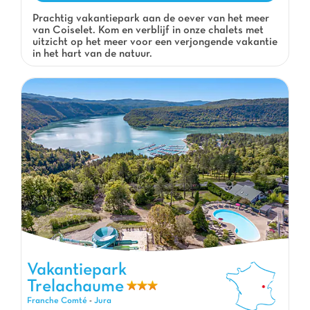
Prachtig vakantiepark aan de oever van het meer
van Coiselet. Kom en verblijf in onze chalets met
uitzicht op het meer voor een verjongende vakantie
in het hart van de natuur.
Vakantiepark
Trelachaume
Vakantiepark Trelachaume, Vakantiepark Franche Comté
Franche Comté
-
Jura