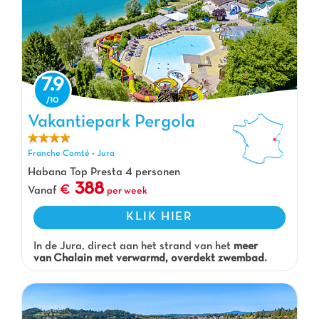
7.9
Vakantiepark Pergola
Vakantiepark Pergola, Vakantiepark Franche Comté
Franche Comté
-
Jura
Habana Top Presta 4 personen
388
Vanaf
per week
KLIK HIER
In de Jura, direct aan het strand van het
meer
van Chalain met verwarmd, overdekt zwembad.