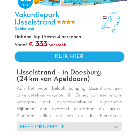
zo op de prachtige Veluwe. Er is een heel mooi
Vakantiepark IJsselstrand, Vakantiepark Gelderland
waterpark met meerdere zwembaden waarvan
Vakantiepark
twee overdekt en een super leuke
IJsselstrand
waterspeeltuin voor de kleintjes. De kinderen
Gelderland
zullen zich ook uren vermaken in het Carabouille
Habana Top Presta 4 personen
speelkasteel en op de vele springkussens!
333
Vanaf
per week
Pluspunten
KLIK HIER
Op 4 km het centrum van Voorthuizen
Animatie tijdens aangegeven periodes inbegrepen
IJsselstrand – in Doesburg
(24 km van Apeldoorn)
Aan de rand van de Veluwe
Aan het water belooft camping IJsselstrand een
onvergetelijke vakantie! 🌞 Geniet van een enorm
waterpark met buitenzwembaden, gigantische
glijbanen, een overdekt peuterbad en jacuzzi.
Kinderen zullen dol zijn op de thematische
speeltuinen (kasteel, ooievaar, Vikingschip) en de
MEER INFORMATIE
binnenspeeltuin voor plezier bij elk weer. 🎢
Ontspan op het zandstrand 🏖️ of verken de