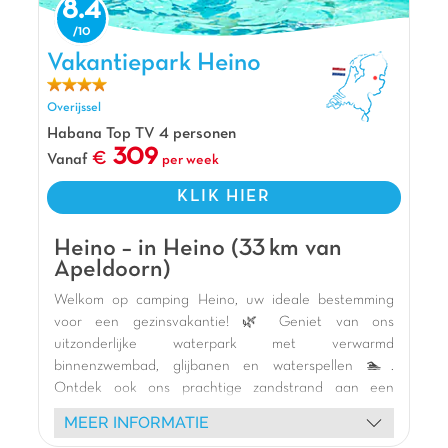
De mening van Jasmijn
8.4
Erkemederstrand is een geweldig park voor
kinderen. Het hoogtepunt is het prachtige, drie
Vakantiepark Heino, Vakantiepark Overijssel
Vakantiepark Heino
kilometer lange strand dat aan dit vakantiepark
ligt. Ook kun je hier urenlang spelen bij het super
Overijssel
kleurrijke waterspeeleiland. Met maar liefst 6
Habana Top TV 4 personen
glijbanen waaronder de Spacebowl, zijn jullie hier
309
Vanaf
per week
niet meer weg te slaan! Relax daarna in het
zwembad en je dag bij Capfun Erkemederstrand
KLIK HIER
helemaal perfect!
Pluspunten
Heino – in Heino (33 km van
Apeldoorn)
3 km lang zandstrand
Welkom op camping Heino, uw ideale bestemming
Aan het langste strand van Flevoland
voor een gezinsvakantie! 🌿 Geniet van ons
Op 20 min van het Dolfinarium
uitzonderlijke waterpark met verwarmd
binnenzwembad, glijbanen en waterspellen 🏊.
Ontdek ook ons prachtige zandstrand aan een
natuurlijke zwemvijver, perfect om af te koelen en
MEER INFORMATIE
plezier te hebben 🏖️. Kinderen zullen dol zijn op onze