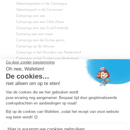
Vakantieparken in de Camargue
Vakantiepark in de Cevennen
Campings aan zee
Campings aan zee Côte d'Azur
Campings aan zee Zuid-Frankrijk
Camping aan een meer
Campings aan de Duitse grens
Campings op de Veluwe
Campings in het Noorden van Nederland
Campings in het Zuiden van Nederland
Copyright Capfun 2026 ©
Bij Capfun solliciteren
Veelgestelde vragen
Dutchbox Vakantiepark
Superdeals
Capfun in de media
Carabouille.nl
Wettelijke bepalingen
Algemene reisvoorwaarden
Sitemap