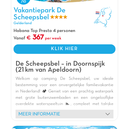
Vakantiepark De Scheepsbel, Vakantiepark Gelderland
Vakantiepark De
Scheepsbel
Gelderland
Habana Top Presta 4 personen
367
Vanaf
per week
KLIK HIER
De Scheepsbel – in Doornspijk
(21 km van Apeldoorn)
Welkom op camping De Scheepsbel, uw ideale
bestemming voor een onvergetelijke familievakantie
in Nederland! 🏕️ Geniet van een prachtig waterpark
met grote buitenzwembaden en een ongelooflijke
overdekte waterspeeltuin 🏊, compleet met talrijke
glijbanen 🎢 voor urenlang plezier, ongeacht het
MEER INFORMATIE
weer. Kinderen zullen dol zijn op onze thema-
speeltuinen (kasteel, boot, onderzeeër, skelterbaan)