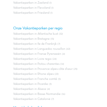
Vakantieparken in Zeeland
(1)
Vakantieparken in Flevoland
(1)
Vakantieparken in Friesland
(1)
Onze Vakantieparken per regio
Vakantieparken in Atlantische kust
(32)
Vakantieparken in Bretagne
(15)
Vakantieparken in Ile de Frankrijk
(7)
Vakantieparken in Languedoc roussillon
(42)
Vakantieparken in Franse Pyreneeën
(4)
Vakantieparken in Loire regio
(24)
Vakantieparken in Poitou charentes
(14)
Vakantieparken in Provence-alpes-côte d'azur
(25)
Vakantieparken in Rhone alpes
(22)
Vakantieparken in Franche comté
(5)
Vakantieparken in Picardie
(3)
Vakantieparken in Alsace
(4)
Vakantieparken in Basse-Normandie
(16)
Vakantieparken in Catalonië
(7)