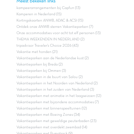
Meest bekeken links
kampeerarrangementen bij Capfun (13)
Kamperen in Nederland (15)
Kortingskaarten ANWB, ADAC & ACSI (15)
Ontdek onze ANWB sterren Vakantieparken (7)
Onze accommodaties voor acht tot elf personen (13)
THEMA WEEKENDEN IN NEDERLAND (2)
tripadvisor Traveler’s Choice 2026 (43)
Vakantie met honden (21)
Vakantieparken aan de Nederlandse kust (2)
Vakantieparken bij Breda (2)
Vakantieparken bij Ommen (3)
Vakantieparken in de buurt van Salou (2)
Vakantieparken in het Noorden van Nederland (2)
Vakantieparken in het zuiden van Nederland (3)
Vakantieparken met animatie in het laagseizoen (12)
Vakantieparken met bijzondere accommodaties (7)
Vakantieparken met binnenspeeltuinen (12)
Vakantieparken met Boeing Zones (34)
Vakantieparken met geweldige peuterbaden (23)
Vakantieparken met overdekt zwembad (14)
Vakantieparken met Pumptrack (9)