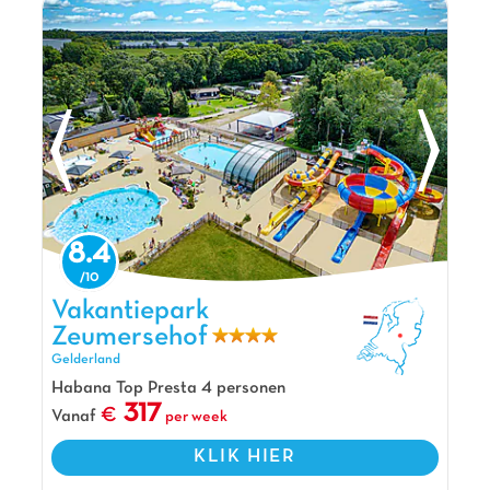
en creatieve animaties 🎨. Verblijf in onze moderne
en ruime stacaravans 🏡 met terras, omgeven door
groen 🌿. Ontdek de natuur van de Veluwe, bezoek
het charmante Zwolle of het Dolfinarium in Harderwijk
🐬. Met sportactiviteiten en een gezellig restaurant
🍽️ belooft De Scheepsbel ontspanning en vermaak
voor iedereen.
De mening van Jasmijn
Vakantiepark de Scheepsbel bevindt zich
midden in de Veluwe. Je kunt hier fijn wandelen
8.4
en genieten van de natuur. Het park wordt
namelijk omringd door bossen, heide en een
Vakantiepark Zeumersehof, Vakantiepark Gelderland
Vakantiepark
zandverstuiving met dieren. Daarnaast heeft De
Zeumersehof
Scheepsbel een mooie indoorspeeltuin. Ook
Gelderland
heeft de Scheepsbel 2 nieuwe zwembaden van
in totaal 490 m2. Dat is twee keer zo groot als
Habana Top Presta 4 personen
317
voorheen!
Vanaf
per week
Pluspunten
KLIK HIER
Gelegen op De Veluwe