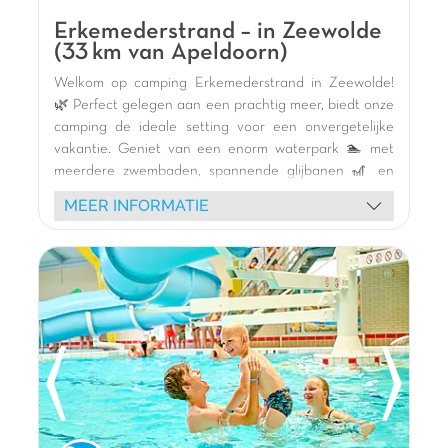
af, de hengel kan op het park worden uitgegooid.
Erkemederstrand – in Zeewolde
(33 km van Apeldoorn)
Pluspunten
Welkom op camping Erkemederstrand in Zeewolde!
Gelegen in Doesburg bij Arnhem
🌿 Perfect gelegen aan een prachtig meer, biedt onze
Directe toegang tot de rivier
camping de ideale setting voor een onvergetelijke
Waterpark en glijbanen inbegrepen
vakantie. Geniet van een enorm waterpark 🏊 met
meerdere zwembaden, spannende glijbanen 🎢 en
waterspellen voor het hele gezin. Kinderen zullen dol
MEER INFORMATIE
zijn op de themaspeeltuinen, waaronder het
ongelooflijke "Pirat Island" 🏴‍☠️.
Ontdek onze comfortabele stacaravans 🏕️, sommige
met direct uitzicht op het water. Het meer nodigt uit
tot zwemmen op het zandstrand 🏖️ en tal van
watersportactiviteiten 🛶 (waterfietsen, kajakken,
paddleboarden). Verken de omgeving per fiets 🚴
langs de oevers. Diverse animaties en een gezellige
bar maken uw verblijf compleet. Klantbeoordeling:
8,5/10.