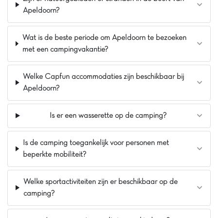
landelijke ligging tussen de bomen. Een super
Apeldoorn?
magische speeltuin met het kasteel van
carabouille en wat dacht je van onze nieuwe
pumptrackbaan. Het is een geweldige plek voor
Wat is de beste periode om Apeldoorn te bezoeken
een familievakantie. Daarnaast kun je heerlijk
met een campingvakantie?
komen zwemmen in het nieuwe overdekte zwem-
en peuterbad.
Welke Capfun accommodaties zijn beschikbaar bij
Pluspunten
Apeldoorn?
Waterpark en Glijbanen inbegrepen
Slechts 10min van Duitsland
Is er een wasserette op de camping?
Carabouille speeltuin
Is de camping toegankelijk voor personen met
beperkte mobiliteit?
Welke sportactiviteiten zijn er beschikbaar op de
camping?