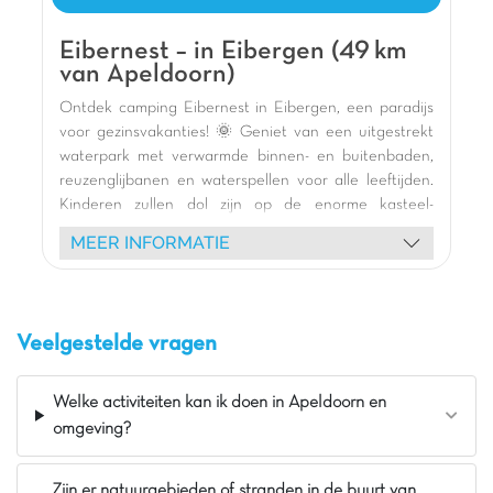
Pluspunten
Overkapte speeltuin
Eibernest – in Eibergen (49 km
van Apeldoorn)
Recreatieplas met zandstrand
Overdekt zwem- en peuterbad inbegrepen
Ontdek camping Eibernest in Eibergen, een paradijs
voor gezinsvakanties! 🌞 Geniet van een uitgestrekt
waterpark met verwarmde binnen- en buitenbaden,
reuzenglijbanen en waterspellen voor alle leeftijden.
Kinderen zullen dol zijn op de enorme kasteel-
speeltuin 🎢, de pumptrack en de gevarieerde
MEER INFORMATIE
animatie met mascottes en shows. Verblijf in onze
comfortabele houten stacaravans met terras. Verken
de omgeving: het biologische station Zwillbrock voor
flamingo's, het charmante Winterswijk en het
Veelgestelde vragen
spoorwegmuseum. Een onvergetelijk verblijf wacht op
u! 🏕️
Welke activiteiten kan ik doen in Apeldoorn en
De mening van Jasmijn
omgeving?
Vakantiepark Eibernest ligt tussen Eibergen
en Groenlo. Het park heeft een rustige,
Zijn er natuurgebieden of stranden in de buurt van