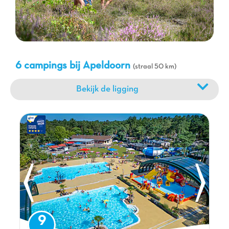
hebben een gevarieerd programma voor jong en oud, met
kinderclubs, shows en thema-avonden. Geniet van onze
waterparken
met glijbanen en verwarmde zwembaden voor
momenten van puur plezier en verfrissing. Of u nu op zoek bent
naar rust, sportieve activiteiten of entertainment, onze campings
bij Apeldoorn zijn de perfecte bestemming voor een geslaagde
6 campings bij Apeldoorn
(straal 50 km)
familievakantie, waar iedereen zijn geluk zal vinden en
waardevolle herinneringen zal creëren.
Bekijk de ligging
9