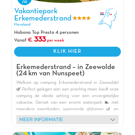
twee overdekt en een super leuke
Vakantiepark Erkemederstrand, Vakantiepark Flevoland
Vakantiepark
waterspeeltuin voor de kleintjes. De kinderen
Erkemederstrand
zullen zich ook uren vermaken in het Carabouille
Flevoland
speelkasteel en op de vele springkussens!
Habana Top Presta 4 personen
Pluspunten
333
Vanaf
per week
Op 4 km het centrum van Voorthuizen
KLIK HIER
Animatie tijdens aangegeven periodes inbegrepen
Aan de rand van de Veluwe
Erkemederstrand – in Zeewolde
(24 km van Nunspeet)
Welkom op camping Erkemederstrand in Zeewolde!
🌿 Perfect gelegen aan een prachtig meer, biedt onze
camping de ideale setting voor een onvergetelijke
vakantie. Geniet van een enorm waterpark 🏊 met
meerdere zwembaden, spannende glijbanen 🎢 en
waterspellen voor het hele gezin. Kinderen zullen dol
MEER INFORMATIE
zijn op de themaspeeltuinen, waaronder het
ongelooflijke "Pirat Island" 🏴‍☠️.