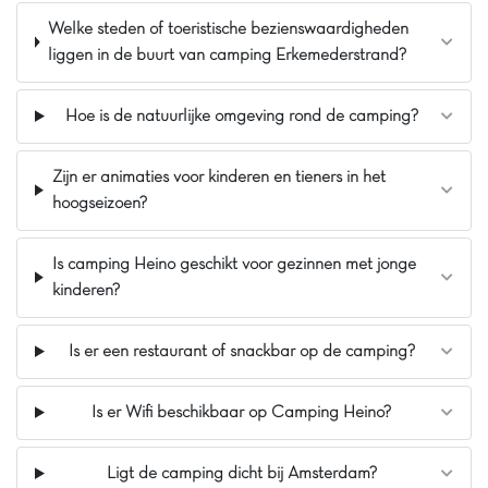
Pluspunten
Welke steden of toeristische bezienswaardigheden
liggen in de buurt van camping Erkemederstrand?
Gelegen in Doesburg bij Arnhem
Directe toegang tot de rivier
Hoe is de natuurlijke omgeving rond de camping?
Waterpark en glijbanen inbegrepen
Zijn er animaties voor kinderen en tieners in het
hoogseizoen?
Is camping Heino geschikt voor gezinnen met jonge
kinderen?
Is er een restaurant of snackbar op de camping?
Is er Wifi beschikbaar op Camping Heino?
Ligt de camping dicht bij Amsterdam?