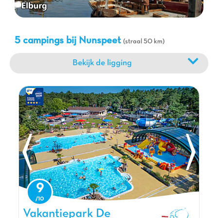
Hoge Veluwe, iets zuidelijker, niet voor een unieke natuur- en
cultuurervaring, inclusief het Kröller-Müller Museum. De
pittoreske dorpjes in de omgeving, zoals Doornspijk, dragen bij
aan de charme van de regio en bieden een kijkje in het lokale
5 campings bij Nunspeet
(straal 50 km)
leven. Een Capfun camping bij Nunspeet is de perfecte
uitvalsbasis om al deze wonderen te verkennen.
Bekijk de ligging
9
Vakantiepark De Scheepsbel, Vakantiepark Gelderland
Vakantiepark De