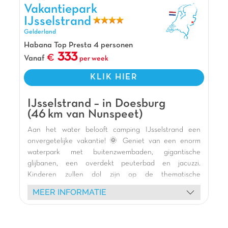
Vakantiepark IJsselstrand, Vakantiepark Gelderland
Bij Capfun Heino kun je je uren vermaken bij
Vakantiepark
de recreatieplas met zandstrand of op het
IJsselstrand
springkussen! Is het weer wat minder? Dan zijn
Gelderland
de overdekte speeltuin en het binnenzwembad
Habana Top Presta 4 personen
met peuterbad ideaal! In de omgeving vind je het
333
Vanaf
per week
prachtige natuurgebied de Sallandse Heuvelrug
én binnen 20 minuten ben je in het historisch
KLIK HIER
centrum van Zwolle
Pluspunten
IJsselstrand – in Doesburg
(46 km van Nunspeet)
Overkapte speeltuin
Aan het water belooft camping IJsselstrand een
Recreatieplas met zandstrand
onvergetelijke vakantie! 🌞 Geniet van een enorm
Overdekt zwem- en peuterbad inbegrepen
waterpark met buitenzwembaden, gigantische
glijbanen, een overdekt peuterbad en jacuzzi.
Kinderen zullen dol zijn op de thematische
speeltuinen (kasteel, ooievaar, Vikingschip) en de
MEER INFORMATIE
binnenspeeltuin voor plezier bij elk weer. 🎢
Ontspan op het zandstrand 🏖️ of verken de
omgeving per fiets 🚴. Diverse animaties (schuimparty,