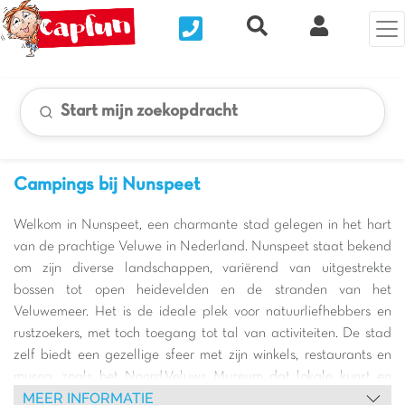
Nous contacter
Recherche rapide
Mijn Clix 
Start mijn zoekopdracht
Campings bij Nunspeet
Welkom in Nunspeet, een charmante stad gelegen in het hart
van de prachtige Veluwe in Nederland. Nunspeet staat bekend
om zijn diverse landschappen, variërend van uitgestrekte
bossen tot open heidevelden en de stranden van het
Veluwemeer. Het is de ideale plek voor natuurliefhebbers en
rustzoekers, met toch toegang tot tal van activiteiten. De stad
zelf biedt een gezellige sfeer met zijn winkels, restaurants en
musea, zoals het Noord-Veluws Museum dat lokale kunst en
MEER INFORMATIE
geschiedenis belicht.