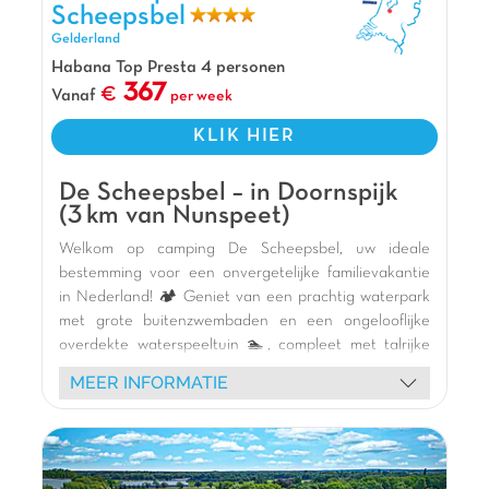
Scheepsbel
Gelderland
Habana Top Presta 4 personen
367
Vanaf
per week
KLIK HIER
De Scheepsbel – in Doornspijk
(3 km van Nunspeet)
Welkom op camping De Scheepsbel, uw ideale
bestemming voor een onvergetelijke familievakantie
in Nederland! 🏕️ Geniet van een prachtig waterpark
met grote buitenzwembaden en een ongelooflijke
overdekte waterspeeltuin 🏊, compleet met talrijke
glijbanen 🎢 voor urenlang plezier, ongeacht het
MEER INFORMATIE
weer. Kinderen zullen dol zijn op onze thema-
speeltuinen (kasteel, boot, onderzeeër, skelterbaan)
en creatieve animaties 🎨. Verblijf in onze moderne
en ruime stacaravans 🏡 met terras, omgeven door