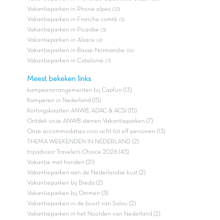
Vakantieparken in Rhone alpes
(22)
Vakantieparken in Franche comté
(5)
Vakantieparken in Picardie
(3)
Vakantieparken in Alsace
(4)
Vakantieparken in Basse-Normandie
(16)
Vakantieparken in Catalonië
(7)
Meest bekeken links
kampeerarrangementen bij Capfun (13)
Kamperen in Nederland (15)
Kortingskaarten ANWB, ADAC & ACSI (15)
Ontdek onze ANWB sterren Vakantieparken (7)
Onze accommodaties voor acht tot elf personen (13)
THEMA WEEKENDEN IN NEDERLAND (2)
tripadvisor Traveler’s Choice 2026 (43)
Vakantie met honden (21)
Vakantieparken aan de Nederlandse kust (2)
Vakantieparken bij Breda (2)
Vakantieparken bij Ommen (3)
Vakantieparken in de buurt van Salou (2)
Vakantieparken in het Noorden van Nederland (2)