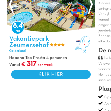
Kindere
springka
Verblij
kanaal,
8.4
omgevin
jeu-de-
Zandscu
Vakantiepark Zeumersehof, Vakantiepark Gelderland
Vakantiepark
elke da
Zeumersehof
De m
Gelderland
Habana Top Presta 4 personen
De l
317
Veluwe.
Vanaf
per week
waarvan
KLIK HIER
kleintje
speelka
Plus
Op 
Ani
Aan