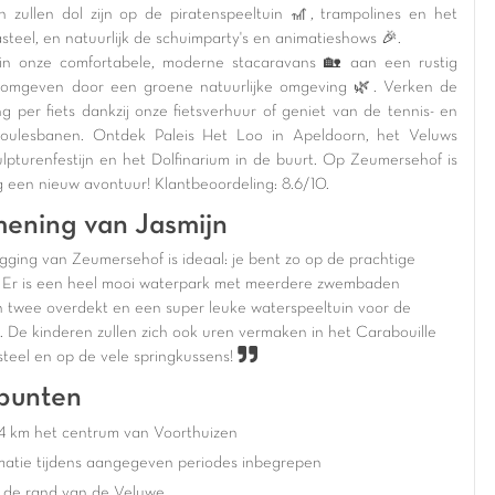
n zullen dol zijn op de piratenspeeltuin 🎢, trampolines en het
steel, en natuurlijk de schuimparty's en animatieshows 🎉.
f in onze comfortabele, moderne stacaravans 🏡 aan een rustig
 omgeven door een groene natuurlijke omgeving 🌿. Verken de
g per fiets dankzij onze fietsverhuur of geniet van de tennis- en
boulesbanen. Ontdek Paleis Het Loo in Apeldoorn, het Veluws
lpturenfestijn en het Dolfinarium in de buurt. Op Zeumersehof is
g een nieuw avontuur! Klantbeoordeling: 8.6/10.
ening van Jasmijn
igging van Zeumersehof is ideaal: je bent zo op de prachtige
 Er is een heel mooi waterpark met meerdere zwembaden
 twee overdekt en een super leuke waterspeeltuin voor de
s. De kinderen zullen zich ook uren vermaken in het Carabouille
steel en op de vele springkussens!
punten
4 km het centrum van Voorthuizen
matie tijdens aangegeven periodes inbegrepen
 de rand van de Veluwe