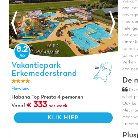
Welkom 
aan een
onverg
meerder
hele ge
het ongel
Ontdek 
8.2
op het 
tal van 
Verken 
Vakantiepark Erkemederstrand, Vakantiepark Flevoland
Vakantiepark
een geze
Erkemederstrand
De m
Flevoland
Erke
is het p
Habana Top Presta 4 personen
Ook kun 
333
Vanaf
per week
Met maar
meer we
KLIK HIER
Erkemed
Plus