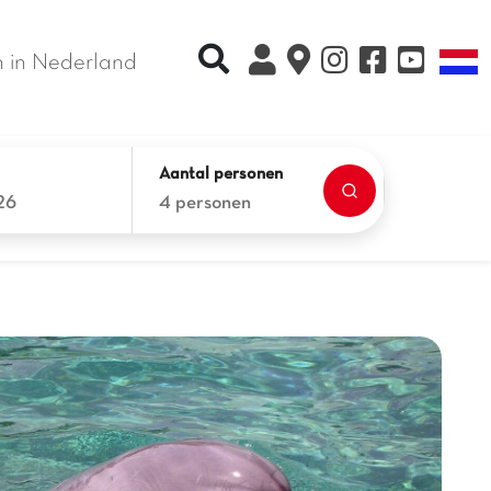
Recherche rapide
T
 in Nederland
Aantal personen
26
4 personen