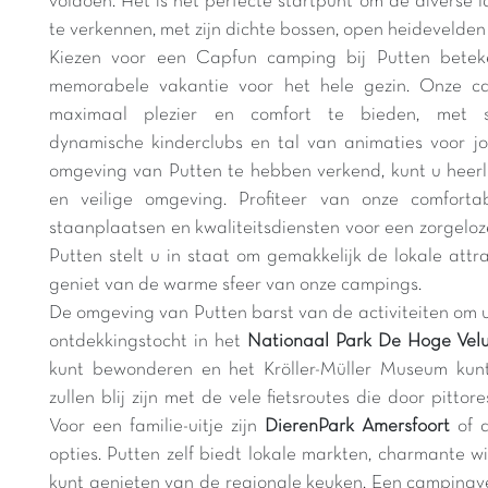
voldoen. Het is het perfecte startpunt om de diverse
te verkennen, met zijn dichte bossen, open heidevelde
Kiezen voor een Capfun camping bij Putten beteke
memorabele vakantie voor het hele gezin. Onze c
maximaal plezier en comfort te bieden, met sp
dynamische kinderclubs en tal van animaties voor 
omgeving van Putten te hebben verkend, kunt u heerli
en veilige omgeving. Profiteer van onze comforta
staanplaatsen en kwaliteitsdiensten voor een zorgeloz
Putten stelt u in staat om gemakkelijk de lokale attra
geniet van de warme sfeer van onze campings.
De omgeving van Putten barst van de activiteiten om uw
ontdekkingstocht in het
Nationaal Park De Hoge Vel
kunt bewonderen en het Kröller-Müller Museum kunt 
zullen blij zijn met de vele fietsroutes die door pitto
Voor een familie-uitje zijn
DierenPark Amersfoort
of d
opties. Putten zelf biedt lokale markten, charmante w
kunt genieten van de regionale keuken. Een campingve