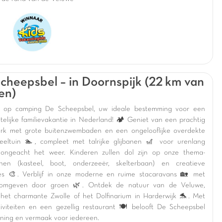
cheepsbel – in Doornspijk (22 km van
en)
 op camping De Scheepsbel, uw ideale bestemming voor een
telijke familievakantie in Nederland! 🏕️ Geniet van een prachtig
rk met grote buitenzwembaden en een ongelooflijke overdekte
eeltuin 🏊, compleet met talrijke glijbanen 🎢 voor urenlang
, ongeacht het weer. Kinderen zullen dol zijn op onze thema-
inen (kasteel, boot, onderzeeër, skelterbaan) en creatieve
es 🎨. Verblijf in onze moderne en ruime stacaravans 🏡 met
, omgeven door groen 🌿. Ontdek de natuur van de Veluwe,
het charmante Zwolle of het Dolfinarium in Harderwijk 🐬. Met
tiviteiten en een gezellig restaurant 🍽️ belooft De Scheepsbel
ning en vermaak voor iedereen.