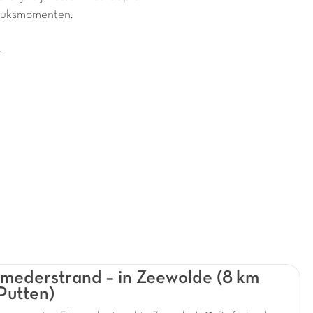
eluksmomenten.
:
mederstrand – in Zeewolde (8 km
Putten)