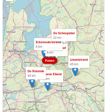
De Scheepsbel
22 km
Erkemederstrand
8 km
Zeumersehof
8 km
IJsselstrand
Putten
45 km
De Rotonde
Groene Eiland
49 km
46 km