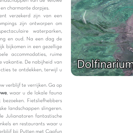
 landschappen van de Veluwe
n en charmante dorpjes.
nt verzekerd zijn van een
ampings zijn ontworpen om
ectaculaire waterparken,
jong en oud. Na een dag de
jk bijkomen in een gezellige
bele accommodaties, ruime
e vakantie. De nabijheid van
cties te ontdekken, terwijl u
 verblijf te verrijken. Ga op
uwe
, waar u de lokale fauna
bezoeken. Fietsliefhebbers
reske landschappen slingeren.
e Julianatoren fantastische
inkels en restaurants waar u
rblijf bij Putten met Capfun