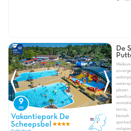
De S
Putt
Welkom
onverge
waterpa
watersp
plezier
speeltu
9
animati
terras
Vakantiepark De Scheepsbel, Vakantiepark Gelderland
Vakantiepark De
bezoek 
sportac
Scheepsbel
ontspan