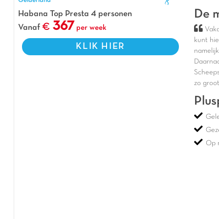
Gelderland
De m
Habana Top Presta 4 personen
367
Vanaf
per week
Vaka
kunt hi
KLIK HIER
namelij
Daarnaa
Scheeps
zo groo
Plus
Gel
Geze
Op 