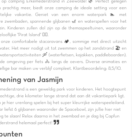
op camping Erkemederstrand in Zeewolde! 🌿 Perfect gelegen
 prachtig meer, biedt onze camping de ideale setting voor een
etelijke vakantie. Geniet van een enorm waterpark 🏊 met
e zwembaden, spannende glijbanen 🎢 en waterspellen voor het
zin. Kinderen zullen dol zijn op de themaspeeltuinen, waaronder
ooflijke "Pirat Island" 🏴‍☠️.
onze comfortabele stacaravans 🏕️, sommige met direct uitzicht
water. Het meer nodigt uit tot zwemmen op het zandstrand 🏖️ en
watersportactiviteiten 🛶 (waterfietsen, kajakken, paddleboarden).
de omgeving per fiets 🚴 langs de oevers. Diverse animaties en
llige bar maken uw verblijf compleet. Klantbeoordeling: 8,5/10.
ening van Jasmijn
mederstrand is een geweldig park voor kinderen. Het hoogtepunt
rachtige, drie kilometer lange strand dat aan dit vakantiepark ligt.
je hier urenlang spelen bij het super kleurrijke waterspeeleiland.
 liefst 6 glijbanen waaronder de Spacebowl, zijn jullie hier niet
g te slaan! Relax daarna in het zwembad en je dag bij Capfun
erstrand helemaal perfect!
punten