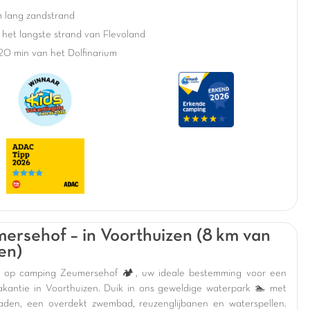
m lang zandstrand
het langste strand van Flevoland
20 min van het Dolfinarium
ersehof – in Voorthuizen (8 km van
en)
 op camping Zeumersehof 🏕️, uw ideale bestemming voor een
vakantie in Voorthuizen. Duik in ons geweldige waterpark 🏊 met
aden, een overdekt zwembad, reuzenglijbanen en waterspellen.