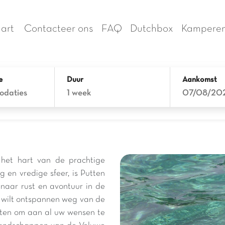
art
Contacteer ons
FAQ
Dutchbox
Kamperen
e
Duur
Aankomst
odaties
1 week
07/08/20
het hart van de prachtige
en vredige sfeer, is Putten
naar rust en avontuur in de
n wilt ontspannen weg van de
eiten om aan al uw wensen te