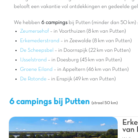
belooft een vakantie vol ontdekkingen en gedeelde g
We hebben
6 campings
bij Putten (minder dan 50 km) 
Zeumersehof
– in Voorthuizen (8 km van Putten)
Erkemederstrand
– in Zeewolde (8 km van Putten)
De Scheepsbel
– in Doornspijk (22 km van Putten)
IJsselstrand
– in Doesburg (45 km van Putten)
Groene Eiland
– in Appeltern (46 km van Putten)
De Rotonde
– in Enspijk (49 km van Putten)
6 campings bij Putten
(straal 50 km)
Erke
van 