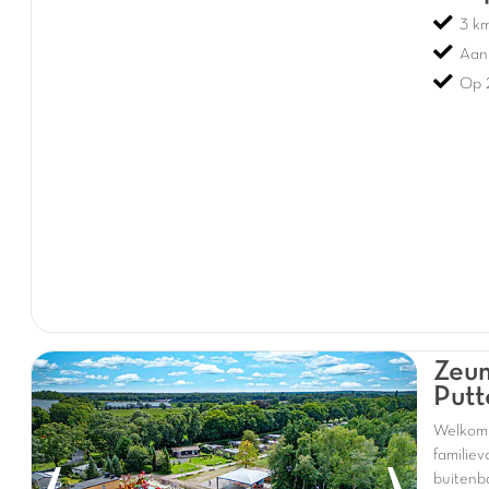
3 k
Aan 
Op 
Zeum
Putt
Welkom
familie
buitenb