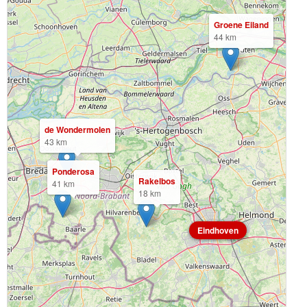
Groene Eiland
44 km
de Wondermolen
43 km
Ponderosa
Rakelbos
41 km
18 km
Eindhoven