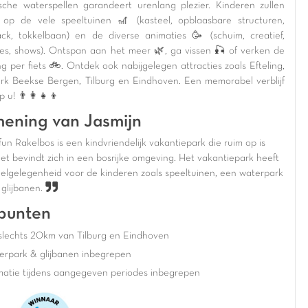
sche waterspellen garandeert urenlang plezier. Kinderen zullen
n op de vele speeltuinen 🎢 (kasteel, opblaasbare structuren,
ck, tokkelbaan) en de diverse animaties 🥳 (schuim, creatief,
es, shows). Ontspan aan het meer 🌿, ga vissen 🎣 of verken de
g per fiets 🚲. Ontdek ook nabijgelegen attracties zoals Efteling,
ark Beekse Bergen, Tilburg en Eindhoven. Een memorabel verblijf
 u! 👨‍👩‍👧‍👦
ening van Jasmijn
un Rakelbos is een kindvriendelijk vakantiepark die ruim op is
Het bevindt zich in een bosrijke omgeving. Het vakantiepark heeft
eelgelegenheid voor de kinderen zoals speeltuinen, een waterpark
 glijbanen.
punten
slechts 20km van Tilburg en Eindhoven
erpark & glijbanen inbegrepen
matie tijdens aangegeven periodes inbegrepen