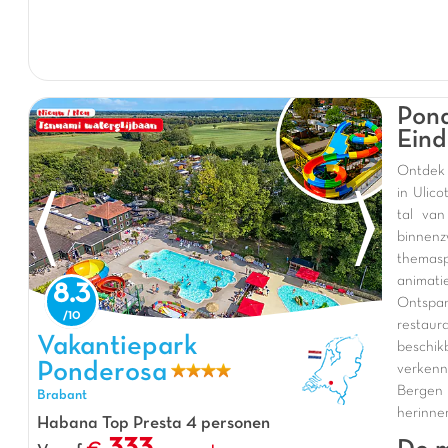
Pond
Eind
Ontdek 
in Ulic
tal va
binnenz
themasp
animat
8.3
Ontspa
restaur
Vakantiepark Ponderosa, Vakantiepark Brabant
Vakantiepark
beschik
Ponderosa
verkenn
Bergen
Brabant
herinner
Habana Top Presta 4 personen