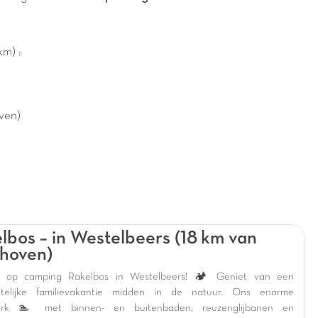
m) :
ven)
lbos – in Westelbeers (18 km van
hoven)
 op camping Rakelbos in Westelbeers! 🏕️ Geniet van een
etelijke familievakantie midden in de natuur. Ons enorme
ark 🏊 met binnen- en buitenbaden, reuzenglijbanen en