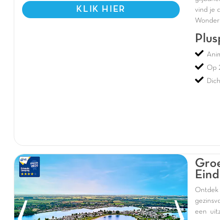
KLIK HIER
vind je
Wonderl
Plus
Ani
Op 2
Dich
Groe
Eind
Ontdek 
gezinsv
een uit