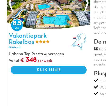
themati
dol zij
pumptra
mascott
8.5
omgevin
Safarip
wacht op
Vakantiepark Rakelbos, Vakantiepark Brabant
Vakantiepark
Rakelbos
De m
Brabant
Capf
Habana Top Presta 4 personen
gezet. 
348
veel sp
Vanaf
per week
en toffe
KLIK HIER
Plus
Op 
Wat
Ani