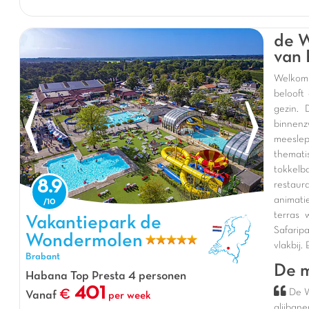
de W
van 
Welkom 
belooft
gezin.
binnenz
meesle
themat
tokkelb
8.9
restau
animati
terras 
Vakantiepark de Wondermolen, Vakantiepark Brabant
Vakantiepark de
Safarip
Wondermolen
vlakbij
Brabant
De m
Habana Top Presta 4 personen
401
De W
Vanaf
per week
glijbane