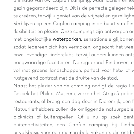
animatie van uw Capfun camping, waar lachen en le
gezin gegarandeerd zijn. Dit is de perfecte gelegenhe
te creëren, terwijl u geniet van de vrijheid en gezellig
Verblijven op een Capfun camping in de buurt van Ein
flexibiliteit en plezier. Onze campings zijn ontworpen 
met ongelooflijke
waterparken
, sensationele glijba
zodat iedereen zich kan vermaken, ongeacht het weer.
onze levendige kinderclubs, terwijl ouders kunnen on
hoogwaardige faciliteiten. De regio rond Eindhoven, m
vol met groene landschappen, perfect voor fiets- of 
rustgevend contrast met de drukte van de stad.
Naast het plezier van de camping nodigt de regio Ein
Bezoek het Philips Museum, verken het Strijp-S gebie
restaurants, of breng een dag door in Dierenrijk, een f
Natuurliefhebbers zullen de omliggende natuurgebie
picknicks of buitenspellen. Of u nu op zoek bent
buitenactiviteiten, een Capfun camping bij Eind
uitvalsbasis voor een memorabele vakantie, die ontd