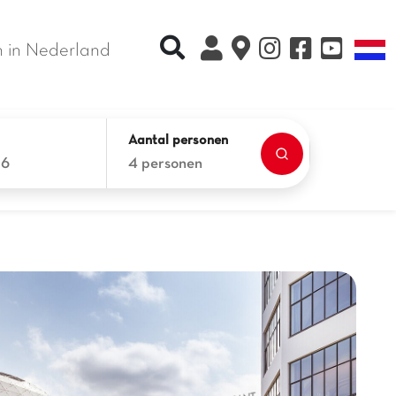
Recherche rapide
T
 in Nederland
Aantal personen
26
4 personen