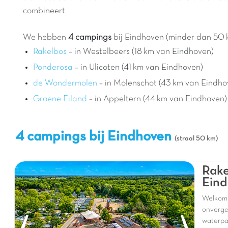
combineert.
We hebben
4 campings
bij Eindhoven (minder dan 50 k
Rakelbos
– in Westelbeers (18 km van Eindhoven)
Ponderosa
– in Ulicoten (41 km van Eindhoven)
de Wondermolen
– in Molenschot (43 km van Eindho
Groene Eiland
– in Appeltern (44 km van Eindhoven)
4 campings bij Eindhoven
(straal 50 km)
Rake
Eind
Welkom
onverg
waterp