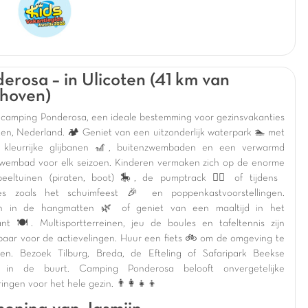
erosa – in Ulicoten (41 km van
hoven)
camping Ponderosa, een ideale bestemming voor gezinsvakanties
oten, Nederland. 🏕️ Geniet van een uitzonderlijk waterpark 🏊 met
n kleurrijke glijbanen 🎢, buitenzwembaden en een verwarmd
wembad voor elk seizoen. Kinderen vermaken zich op de enorme
eeltuinen (piraten, boot) 🎠, de pumptrack 🚴‍♂️ of tijdens
ies zoals het schuimfeest 🎉 en poppenkastvoorstellingen.
n in de hangmatten 🌿 of geniet van een maaltijd in het
ant 🍽️. Multisportterreinen, jeu de boules en tafeltennis zijn
baar voor de actievelingen. Huur een fiets 🚲 om de omgeving te
en. Bezoek Tilburg, Breda, de Efteling of Safaripark Beekse
 in de buurt. Camping Ponderosa belooft onvergetelijke
ingen voor het hele gezin. 👨‍👩‍👧‍👦