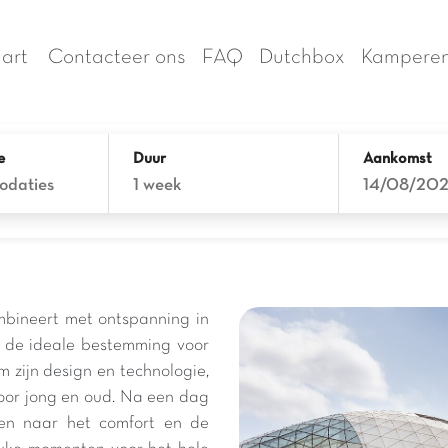
art
Contacteer ons
FAQ
Dutchbox
Kamperen
e
Duur
Aankomst
odaties
1 week
14/08/20
ombineert met ontspanning in
n de ideale bestemming voor
 zijn design en technologie,
voor jong en oud. Na een dag
eren naar het comfort en de