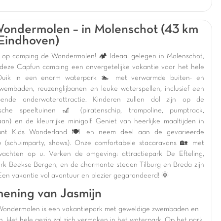
ondermolen – in Molenschot (43 km
Eindhoven)
op camping de Wondermolen! 🏕️ Ideaal gelegen in Molenschot,
 deze Capfun camping een onvergetelijke vakantie voor het hele
 Duik in een enorm waterpark 🏊 met verwarmde buiten- en
wembaden, reuzenglijbanen en leuke waterspellen, inclusief een
pende onderwaterattractie. Kinderen zullen dol zijn op de
ische speeltuinen 🎢 (piratenschip, trampoline, pumptrack,
aan) en de kleurrijke minigolf. Geniet van heerlijke maaltijden in
rant Kids Wonderland 🍽️ en neem deel aan de gevarieerde
e (schuimparty, shows). Onze comfortabele stacaravans 🏡 met
wachten op u. Verken de omgeving: attractiepark De Efteling,
ark Beekse Bergen, en de charmante steden Tilburg en Breda zijn
. Een vakantie vol avontuur en plezier gegarandeerd! 🌞
ening van Jasmijn
ondermolen is een vakantiepark met geweldige zwembaden en
n. Het hele gezin zal zich vermaken in het waterpark. Op het park