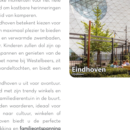
uke momenten voor het hele
id om kostbare herinneringen
heid van kamperen.
dhoven betekent kiezen voor
om maximaal plezier te bieden
nen en verwarmde zwembaden,
 Kinderen zullen dol zijn op
tspannen en genieten van de
et name bij Westelbeers, zit
wandeltochten, en biedt een
dhoven u uit voor avontuur.
d met zijn trendy winkels en
amiliedierentuin in de buurt.
den waarderen, ideaal voor
 naar cultuur, winkelen of
hoven biedt u de perfecte
ekking en
familieontspanning