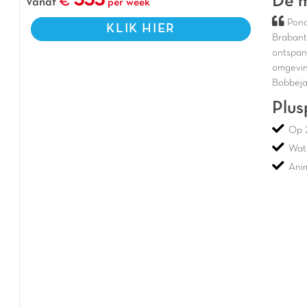
333
De m
Vanaf
per week
Pond
KLIK HIER
Brabant 
ontspan
omgeving
Bobbeja
Plus
Op 
Wat
Ani