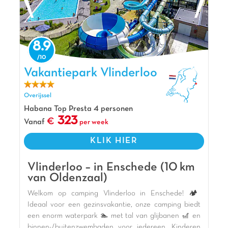
8.9
Vakantiepark Vlinderloo, Vakantiepark Overijssel
Vakantiepark Vlinderloo
Overijssel
Habana Top Presta 4 personen
323
Vanaf
per week
KLIK HIER
Vlinderloo – in Enschede (10 km
van Oldenzaal)
Welkom op camping Vlinderloo in Enschede! 🏕️
Ideaal voor een gezinsvakantie, onze camping biedt
een enorm waterpark 🏊 met tal van glijbanen 🎢 en
binnen-/buitenzwembaden voor iedereen. Kinderen