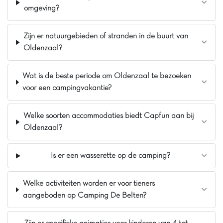
workshops, color runs en schuimparty's 🥳. Huur een
omgeving?
fiets om de omgeving van Heino te verkennen 🚲 of
geniet van de jeu-de-boulesbaan en het volleybalveld.
Zijn er natuurgebieden of stranden in de buurt van
Een onvergetelijke vakantie wacht op u in Heino!
Oldenzaal?
De mening van Jasmijn
Bij Capfun Heino kun je je uren vermaken bij
Wat is de beste periode om Oldenzaal te bezoeken
de recreatieplas met zandstrand of op het
voor een campingvakantie?
springkussen! Is het weer wat minder? Dan zijn
de overdekte speeltuin en het binnenzwembad
met peuterbad ideaal! In de omgeving vind je het
Welke soorten accommodaties biedt Capfun aan bij
prachtige natuurgebied de Sallandse Heuvelrug
Oldenzaal?
én binnen 20 minuten ben je in het historisch
centrum van Zwolle
Is er een wasserette op de camping?
Pluspunten
Overkapte speeltuin
Welke activiteiten worden er voor tieners
Recreatieplas met zandstrand
aangeboden op Camping De Belten?
Overdekt zwem- en peuterbad inbegrepen