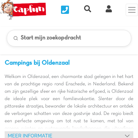
Nous contacter
Recherche rapide
Mijn Clix 
Start mijn zoekopdracht
Campings bij Oldenzaal
Welkom in Oldenzaal, een charmante stad gelegen in het hart
van de prachtige regio rond Enschede, in Nederland. Bekend
om zijn gezellige sfeer en rijke historische erfgoed, is Oldenzaal
de ideale plek voor een familievakantie. Slenter door de
pittoreske straatjes, bewonder de lokale architectuur en ontdek
de verborgen schatten van deze gastvrije stad. De regio biedt
een perfecte omgeving om tot rust te komen, met tal van
groene ruimtes en rustgevende landschappen die uitnodigen
MEER INFORMATIE
tot ontspanning en verkenning. Of u nu een liefhebber bent van