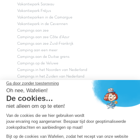
Vakantiepark Sarzeau
Vakantiepark Fréjus
Vakantieparken in de Camargue
Vakantiepark in de Cevennen
Campings aan zee
Campings aan zee Côte d'Azur
Campings aan zee Zuid-Frankrijk
Camping aan een meer
Campings aan de Duitse grens
Campings op de Veluwe
Campings in het Noorden van Nederland
Campings in het Zuiden van Nederland
Copyright Capfun 2026 ©
Bij Capfun solliciteren
Veelgestelde vragen
Dutchbox Vakantiepark
Superdeals
Capfun in de media
Carabouille.nl
Wettelijke bepalingen