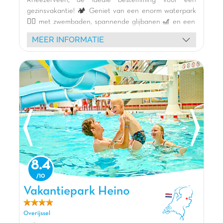
Indoor speeltuin
gezinsvakantie! 🏕️ Geniet van een enorm waterpark
🏊‍♀️ met zwembaden, spannende glijbanen 🎢 en een
groot meer met zandstrand 🏖️ voor diverse
MEER INFORMATIE
wateractiviteiten (waterfietsen, kajakken, suppen).
Kinderen zullen dol zijn op de vele binnen- en
buitenspeeltuinen, de pumptrack 🚲, de aquatische
tokkelbaan en de bowlingbaan. Verblijf in onze
moderne stacaravans aan het meer 🏡. Boeiende
animatie 🎭 en een gezellig restaurant 🍽️ maken het
aanbod compleet. Verken de charmante steden
Zwolle en Emmen (WILDLANDS Adventure Zoo 🦒) in
de buurt.
De mening van Jasmijn
8.4
Stoetenslagh is een mooi opgezet park dat
heel veel waterpret biedt. Het thema
strandvakantie zie je overal op het park
Vakantiepark Heino, Vakantiepark Overijssel
Vakantiepark Heino
terugkomen. Bij het indoor strand Happy Fun
Beach vind je gezellige horeca,
Overijssel
beachvolleybalvelden, een luchtkussen en een