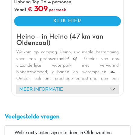
Habana Top TV 4 personen
groot podium voor diverse animatie!
309
Vanaf
per week
Pluspunten
KLIK HIER
10 min van Hardenberg
15 min van Ommen
Heino – in Heino (47 km van
Overdekt strand
Oldenzaal)
Welkom op camping Heino, uw ideale bestemming
voor een gezinsvakantie! 🌿 Geniet van ons
uitzonderlijke waterpark met verwarmd
binnenzwembad, glijbanen en waterspellen 🏊.
Ontdek ook ons prachtige zandstrand aan een
natuurlijke zwemvijver, perfect om af te koelen en
MEER INFORMATIE
plezier te hebben 🏖️. Kinderen zullen dol zijn op onze
vele thematische speeltuinen, waaronder een
piratenschip, gigantische springkussens en
trampolines 🎢. Onze comfortabele stacaravans en
Veelgestelde vragen
lodgetenten met terras wachten op u voor een
ontspannen nachtrust 🏡. Het animatieteam biedt
diverse activiteiten: mascotte shows, creatieve
Welke activiteiten zijn er te doen in Oldenzaal en