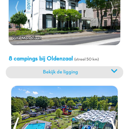
winkels en musea, of ontdek de omliggende natuurparken. Voor
geschiedenisliefhebbers is de Plechelmusbasiliek in Oldenzaal
een must-see. Families zullen ook de pretparken en
dierentuinen op korte rijafstand waarderen. Na een dag vol
ontdekkingen is er niets fijner dan terugkeren naar het comfort
van uw
stacaravan
of campingplaats van Capfun, om samen
te genieten van een goede maaltijd en de avonturen van de
volgende dag te plannen. Een complete vakantie wacht op u
bij Oldenzaal.
8 campings bij Oldenzaal
(straal 50 km)
Bekijk de ligging