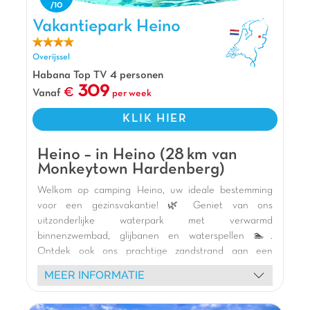
Stoetenslagh is een mooi opgezet park dat
heel veel waterpret biedt. Het thema
Vakantiepark Heino, Vakantiepark Overijssel
Vakantiepark Heino
strandvakantie zie je overal op het park
terugkomen. Bij het indoor strand Happy Fun
Overijssel
Beach vind je gezellige horeca,
Habana Top TV 4 personen
beachvolleybalvelden, een luchtkussen en een
309
Vanaf
per week
groot podium voor diverse animatie!
Pluspunten
KLIK HIER
10 min van Hardenberg
Heino – in Heino (28 km van
15 min van Ommen
Monkeytown Hardenberg)
Overdekt strand
Welkom op camping Heino, uw ideale bestemming
voor een gezinsvakantie! 🌿 Geniet van ons
uitzonderlijke waterpark met verwarmd
binnenzwembad, glijbanen en waterspellen 🏊.
Ontdek ook ons prachtige zandstrand aan een
natuurlijke zwemvijver, perfect om af te koelen en
MEER INFORMATIE
plezier te hebben 🏖️. Kinderen zullen dol zijn op onze
vele thematische speeltuinen, waaronder een