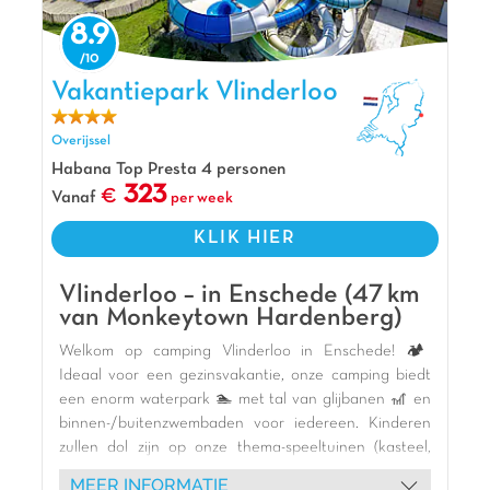
Vakantiepark De Fruithof is een mooie, ruim
opgezet vakantiepark. Parkmanager Roeël doet
8.9
er samen met zijn team alles aan om gasten een
onvergetelijke familievakantie te laten beleven.
Vakantiepark Vlinderloo, Vakantiepark Overijssel
Vakantiepark Vlinderloo
Het grote, overdekte zwembad en peuterbad
worden bij mooi weer omgetoverd tot een heus
Overijssel
openluchtwaterpark! Er zijn meerdere gave
glijbanen op dit vakantiepark, waaronder de
Habana Top Presta 4 personen
323
Spacebowl en double slides. Ook de
Vanaf
per week
recreatieplas en het heerlijke zandstrand zorgen
KLIK HIER
voor veel zwem- en speelplezier!
Pluspunten
Vlinderloo – in Enschede (47 km
Recreatieplas met zandstrand en trekpont
van Monkeytown Hardenberg)
Waterpark en glijbanen inbegrepen
Welkom op camping Vlinderloo in Enschede! 🏕️
Nabij Wildlands <10 km
Ideaal voor een gezinsvakantie, onze camping biedt
een enorm waterpark 🏊 met tal van glijbanen 🎢 en
binnen-/buitenzwembaden voor iedereen. Kinderen
zullen dol zijn op onze thema-speeltuinen (kasteel,
boot, pumptrack) en de binnenspeeltuin met
MEER INFORMATIE