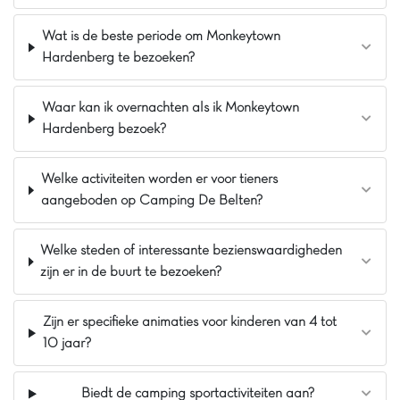
gelegen in de prachtige natuur van Overijssel,
voorzien van vermaak voor jong en oud! Dit zie je
Wat is de beste periode om Monkeytown
terugkomen op zowel het park als de omgeving.
Hardenberg te bezoeken?
Stil zitten is hier niet nodig, klimmen in het
Klimbos, vissen of prachtige wandelroutes zijn
slechts een paar van de activiteiten die je hier of
Waar kan ik overnachten als ik Monkeytown
in de nabijgelegen omgeving kunt doen!
Hardenberg bezoek?
Pluspunten
Welke activiteiten worden er voor tieners
15 min van Giethoorn
aangeboden op Camping De Belten?
Bij Nationaal Park de Weerribben
Carabouillespeeltuin
Welke steden of interessante bezienswaardigheden
zijn er in de buurt te bezoeken?
Zijn er specifieke animaties voor kinderen van 4 tot
10 jaar?
Biedt de camping sportactiviteiten aan?