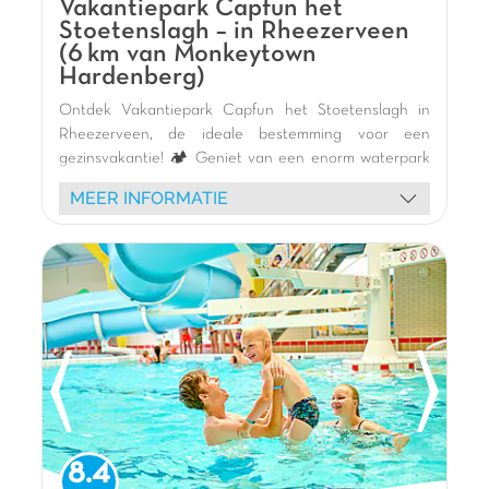
Vakantiepark Capfun het
Stoetenslagh – in Rheezerveen
(6 km van Monkeytown
Hardenberg)
Ontdek Vakantiepark Capfun het Stoetenslagh in
Rheezerveen, de ideale bestemming voor een
gezinsvakantie! 🏕️ Geniet van een enorm waterpark
🏊‍♀️ met zwembaden, spannende glijbanen 🎢 en een
MEER INFORMATIE
groot meer met zandstrand 🏖️ voor diverse
wateractiviteiten (waterfietsen, kajakken, suppen).
Kinderen zullen dol zijn op de vele binnen- en
buitenspeeltuinen, de pumptrack 🚲, de aquatische
tokkelbaan en de bowlingbaan. Verblijf in onze
moderne stacaravans aan het meer 🏡. Boeiende
animatie 🎭 en een gezellig restaurant 🍽️ maken het
aanbod compleet. Verken de charmante steden
Zwolle en Emmen (WILDLANDS Adventure Zoo 🦒) in
de buurt.
De mening van Jasmijn
8.4