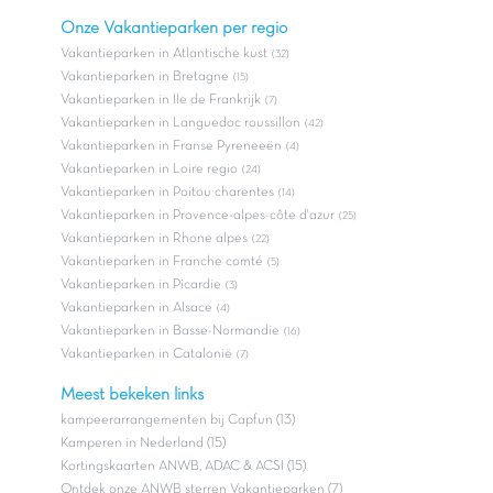
Onze Vakantieparken per regio
Vakantieparken in Atlantische kust
(32)
Vakantieparken in Bretagne
(15)
Vakantieparken in Ile de Frankrijk
(7)
Vakantieparken in Languedoc roussillon
(42)
Vakantieparken in Franse Pyreneeën
(4)
Vakantieparken in Loire regio
(24)
Vakantieparken in Poitou charentes
(14)
Vakantieparken in Provence-alpes-côte d'azur
(25)
Vakantieparken in Rhone alpes
(22)
Vakantieparken in Franche comté
(5)
Vakantieparken in Picardie
(3)
Vakantieparken in Alsace
(4)
Vakantieparken in Basse-Normandie
(16)
Vakantieparken in Catalonië
(7)
Meest bekeken links
kampeerarrangementen bij Capfun (13)
Kamperen in Nederland (15)
Kortingskaarten ANWB, ADAC & ACSI (15)
Ontdek onze ANWB sterren Vakantieparken (7)