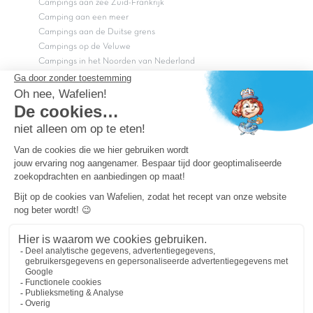
Campings aan zee Zuid-Frankrijk
Camping aan een meer
Campings aan de Duitse grens
Campings op de Veluwe
Campings in het Noorden van Nederland
Campings in het Zuiden van Nederland
Copyright Capfun 2026 ©
Bij Capfun solliciteren
Veelgestelde vragen
Dutchbox Vakantiepark
Superdeals
Capfun in de media
Carabouille.nl
Wettelijke bepalingen
Algemene reisvoorwaarden
Sitemap
Persvragen? mail
persvragen@capfun.com
Powered by ICS
OK