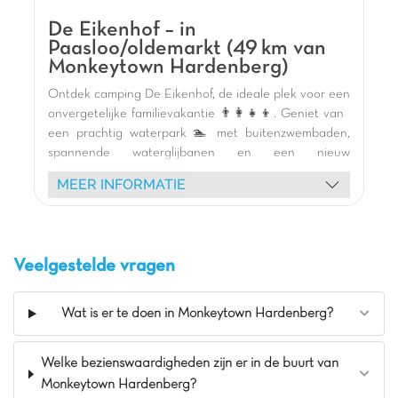
Vlakbij het centrum van Enschede
De Eikenhof – in
Waterpark en glijbaan inbegrepen
Paasloo/oldemarkt (49 km van
Visvijver
Monkeytown Hardenberg)
Ontdek camping De Eikenhof, de ideale plek voor een
onvergetelijke familievakantie 👨‍👩‍👧‍👦. Geniet van
een prachtig waterpark 🏊 met buitenzwembaden,
spannende waterglijbanen en een nieuw
binnencomplex met kinderbad. Kinderen zullen dol
MEER INFORMATIE
zijn op de diverse speeltuinen 🎢 (binnen,
opblaasbaar, hout) en de dynamische animatie 🥳 met
mascottes en schuimspellen. Ontspan aan het meer
🎣 of verken de omgeving per fiets 🚴. Onze
Veelgestelde vragen
comfortabele stacaravans 🏡 wachten op u. Mis een
uitstapje naar Giethoorn, het "Venetië van het
Noorden" 🛶, niet. Met een restaurant en snackbar is
Wat is er te doen in Monkeytown Hardenberg?
alles aanwezig voor een perfect verblijf! 🌞
De mening van Jasmijn
Welke bezienswaardigheden zijn er in de buurt van
Monkeytown Hardenberg?
Vakantiepark de Eikenhof is een park