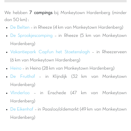
belooft lachen en onvergetelijke herinneringen voor het hele
gezin.
We hebben
7 campings
bij Monkeytown Hardenberg (minder
Kiezen voor een
Capfun camping
nabij Monkeytown
dan 50 km) :
Hardenberg betekent kiezen voor een geslaagde
De Belten
– in Rheeze (4 km van Monkeytown Hardenberg)
familievakantie. Onze campings zijn ontworpen om maximaal
De Sprookjescamping
– in Rheeze (5 km van Monkeytown
comfort en entertainment te bieden, met waterparken, animatie
Hardenberg)
voor alle leeftijden en accommodaties die aan uw behoeften
Vakantiepark Capfun het Stoetenslagh
– in Rheezerveen
voldoen. Na een avontuurlijke dag in Monkeytown is het zo
(6 km van Monkeytown Hardenberg)
heerlijk om terug te keren naar de gezellige sfeer van uw
camping, te genieten van een frisse duik of een heerlijke
Heino
– in Heino (28 km van Monkeytown Hardenberg)
familiemaaltijd. De nabijheid van deze belangrijke attractie
De Fruithof
– in Klijndijk (32 km van Monkeytown
stelt u in staat om uw vrije tijd te maximaliseren en reistijden te
Hardenberg)
minimaliseren, waardoor elke dag aangenamer en minder
Vlinderloo
– in Enschede (47 km van Monkeytown
stressvol wordt. Het is de perfecte oplossing voor een
Hardenberg)
dynamische en tegelijkertijd ontspannende vakantie.
De Eikenhof
– in Paasloo/oldemarkt (49 km van Monkeytown
De regio rond Rheeze en Hardenberg barst van de activiteiten
om uw verblijf compleet te maken. Naast Monkeytown kunt u
Hardenberg)
de prachtige omliggende natuur verkennen, ideaal voor