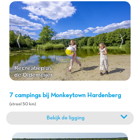
fietstochten of wandelingen. Bezoek lokale boerderijen, ontdek
pittoreske dorpjes of geniet van waterplezier op de
nabijgelegen meren en rivieren. Het
attractiepark Slagharen
is
ook gemakkelijk bereikbaar voor een dag vol spanning en
sensatie. Of u nu op zoek bent naar avontuur, ontspanning of
culturele ontdekkingen, deze regio van Nederland biedt een
breed scala aan opties om aan alle wensen te voldoen. Uw
verblijf op een
familiecamping
wordt een ware onderdompeling
in plezier en ontdekking.
7 campings bij Monkeytown Hardenberg
(straal 50 km)
Bekijk de ligging