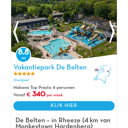
8.8
Vakantiepark De Belten, Vakantiepark Overijssel
Vakantiepark De Belten
Overijssel
Habana Top Presta 4 personen
340
Vanaf
per week
KLIK HIER
De Belten – in Rheeze (4 km van
Monkeytown Hardenberg)