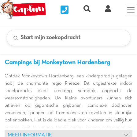
Nous contacter
Recherche rapide
Mijn Clix 
Start mijn zoekopdracht
Campings bij Monkeytown Hardenberg
Ontdek Monkeytown Hardenberg, een kinderparadijs gelegen
nabij de charmante regio Rheeze. Dit uitgestrekte indoor
speelparadijs biedt urenlang vermaak, ongeacht de
weersomstandigheden. Uw kleine avonturiers kunnen zich
uitleven op gigantische glijbanen, complexe doolhoven
verkennen, springen op trampolines en ravotten in kleurrijke
ballenbakken. Het is de ideale plek voor kinderen om veilig hun
energie kwijt te kunnen, terwijl ouders kunnen ontspannen en
MEER INFORMATIE
genieten van een rustig moment. Monkeytown Hardenberg